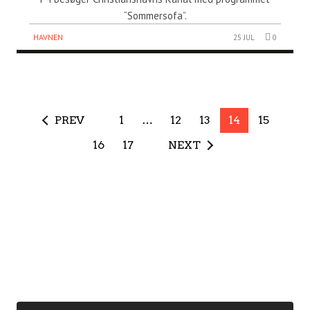
“Sommersofa”.
HAVNEN
25 JUL
0
PREV
1
…
12
13
14
15
16
17
NEXT