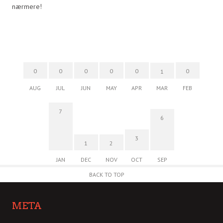
nærmere!
0
0
0
0
0
0
1
AUG
JUL
JUN
MAY
APR
MAR
FEB
7
6
3
1
2
JAN
DEC
NOV
OCT
SEP
BACK TO TOP
META