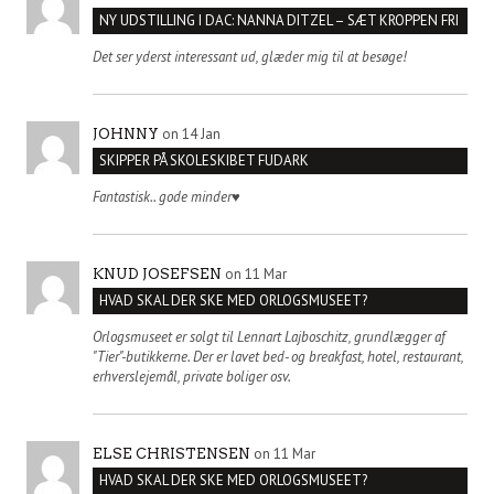
NY UDSTILLING I DAC: NANNA DITZEL – SÆT KROPPEN FRI
Det ser yderst interessant ud, glæder mig til at besøge!
on 14 Jan
JOHNNY
SKIPPER PÅ SKOLESKIBET FUDARK
Fantastisk.. gode minder♥️
on 11 Mar
KNUD JOSEFSEN
HVAD SKAL DER SKE MED ORLOGSMUSEET?
Orlogsmuseet er solgt til Lennart Lajboschitz, grundlægger af
"Tier"-butikkerne. Der er lavet bed- og breakfast, hotel, restaurant,
erhverslejemål, private boliger osv.
on 11 Mar
ELSE CHRISTENSEN
HVAD SKAL DER SKE MED ORLOGSMUSEET?