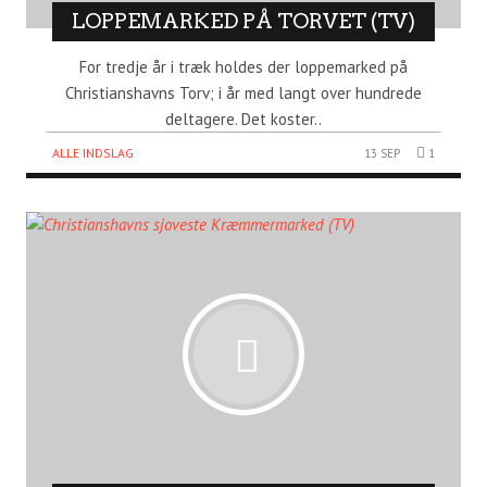
LOPPEMARKED PÅ TORVET (TV)
For tredje år i træk holdes der loppemarked på
Christianshavns Torv; i år med langt over hundrede
deltagere. Det koster..
ALLE INDSLAG
13 SEP
1