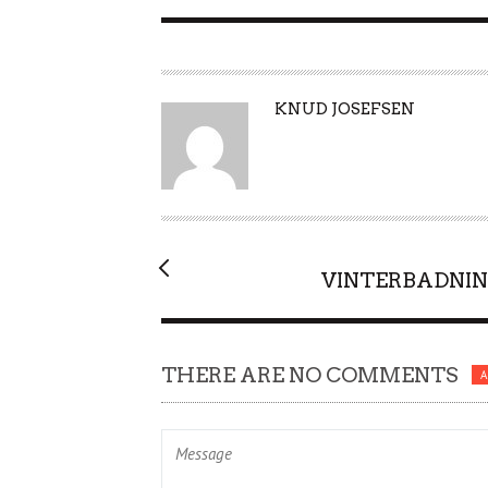
A
KNUD JOSEFSEN
U
T
H
O
R
VINTERBADNIN
THERE ARE NO COMMENTS