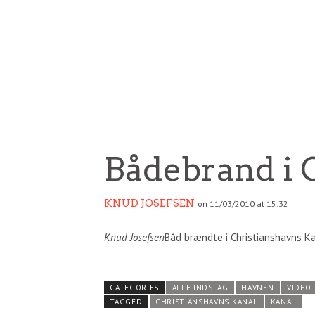
Bådebrand i 
KNUD JOSEFSEN
on 11/03/2010 at 15:32
Knud Josefsen
Båd brændte i Christianshavns Ka
CATEGORIES
ALLE INDSLAG
HAVNEN
VIDEO
TAGGED
CHRISTIANSHAVNS KANAL
KANAL