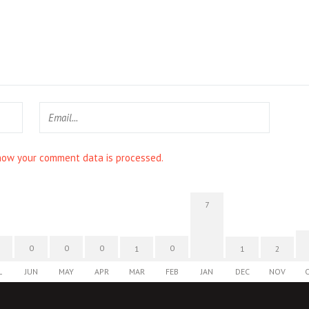
how your comment data is processed.
7
0
0
0
0
1
1
2
L
JUN
MAY
APR
MAR
FEB
JAN
DEC
NOV