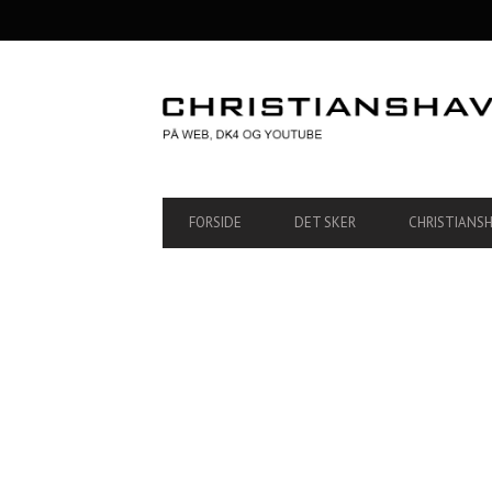
SECONDARY
NAVIGATION
PRIMARY
FORSIDE
DET SKER
CHRISTIANS
NAVIGATION