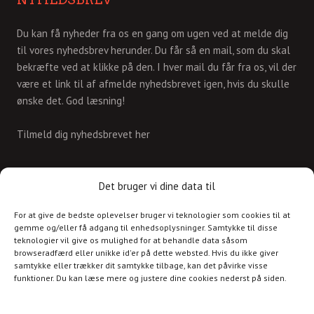
Du kan få nyheder fra os en gang om ugen ved at melde dig
til vores nyhedsbrev herunder. Du får så en mail, som du skal
bekræfte ved at klikke på den. I hver mail du får fra os, vil der
være et link til af afmelde nyhedsbrevet igen, hvis du skulle
ønske det. God læsning!
Tilmeld dig nyhedsbrevet her
KONTAKT
Det bruger vi dine data til
For at give de bedste oplevelser bruger vi teknologier som cookies til at
Skriv til os på
gemme og/eller få adgang til enhedsoplysninger. Samtykke til disse
info@christianshavnskvarter.dk
teknologier vil give os mulighed for at behandle data såsom
browseradfærd eller unikke id'er på dette websted. Hvis du ikke giver
samtykke eller trækker dit samtykke tilbage, kan det påvirke visse
funktioner. Du kan læse mere og justere dine cookies nederst på siden.
Copyright © 2017 All rights reserved.