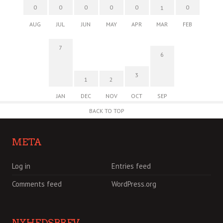
0
0
0
0
0
0
1
AUG
JUL
JUN
MAY
APR
MAR
FEB
7
6
3
1
2
JAN
DEC
NOV
OCT
SEP
BACK TO TOP
META
Log in
Entries feed
Comments feed
WordPress.org
NYHEDSBREV