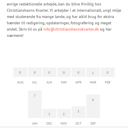
øvrige redaktionelle arbejde, kan du blive frivillig hos
Christianshavns Kvarter. Vi arbejder i et internationalt, ungt miljø
med studerende fra mange lande, og har altid brug for ekstra
hænder til redigering, opdateringer, fotografering og meget
andet. Skriv til os på
info@christianshavnskvarter.dk
og hør
nærmere!
0
0
0
0
0
0
1
AUG
JUL
JUN
MAY
APR
MAR
FEB
7
6
3
1
2
JAN
DEC
NOV
OCT
SEP