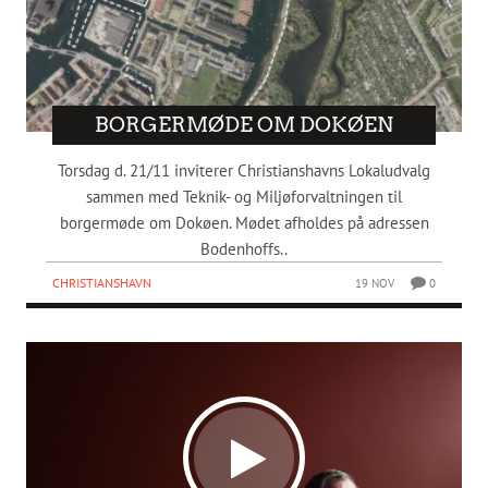
BORGERMØDE OM DOKØEN
Torsdag d. 21/11 inviterer Christianshavns Lokaludvalg
sammen med Teknik- og Miljøforvaltningen til
borgermøde om Dokøen. Mødet afholdes på adressen
Bodenhoffs..
CHRISTIANSHAVN
19 NOV
0