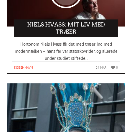
NIELS HVASS: MIT LIV MED
TRÆER
Hortonom Niels Hvass fik det med træer ind med
modermælken – hans far var statsskovrider, og allerede
under studiet stiftede..
KØBENHAVN
24 MAR
0