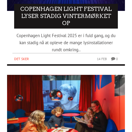
COPENHAGEN LIGHT FESTIVAL
LYSER STADIG VINTERMØRKET
OP
Copenhagen Light Festival 2025 er i fuld gang, og du
kan stadig nå at opleve de mange lysinstallationer
rundt omkring..
DET SKER
14 FEB
0