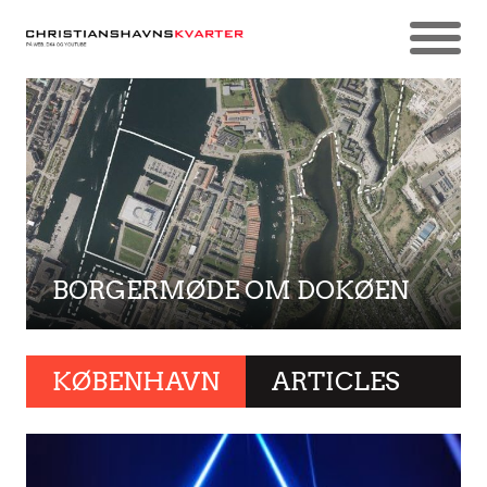
BORGERMØDE OM DOKØEN
KØBENHAVN
ARTICLES