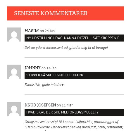
SENESTE KOMMENTARER
on 24 Jan
HASIM
NY UDSTILLING I DAC: NANNA DITZEL – SÆT KROPPEN FRI
Det ser yderst interessant ud, glæder mig til at besøge!
on 14 Jan
JOHNNY
SKIPPER PÅ SKOLESKIBET FUDARK
Fantastisk.. gode minder♥️
on 11 Mar
KNUD JOSEFSEN
HVAD SKAL DER SKE MED ORLOGSMUSEET?
Orlogsmuseet er solgt til Lennart Lajboschitz, grundlægger af
"Tier"-butikkerne. Der er lavet bed- og breakfast, hotel, restaurant,