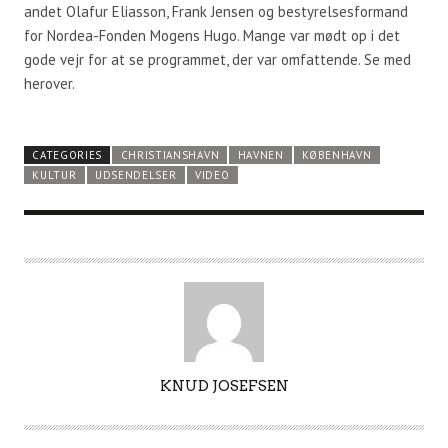
andet Olafur Eliasson, Frank Jensen og bestyrelsesformand
for Nordea-Fonden Mogens Hugo. Mange var mødt op i det
gode vejr for at se programmet, der var omfattende. Se med
herover.
CATEGORIES
CHRISTIANSHAVN
HAVNEN
KØBENHAVN
KULTUR
UDSENDELSER
VIDEO
A
KNUD JOSEFSEN
U
T