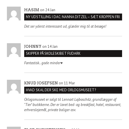
on 24 Jan
HASIM
NY UDSTILLING I DAC: NANNA DITZEL – SÆT KROPPEN FRI
Det ser yderst interessant ud, glæder mig til at besøge!
on 14 Jan
JOHNNY
SKIPPER PÅ SKOLESKIBET FUDARK
Fantastisk.. gode minder♥️
on 11 Mar
KNUD JOSEFSEN
HVAD SKAL DER SKE MED ORLOGSMUSEET?
Orlogsmuseet er solgt til Lennart Lajboschitz, grundlægger af
"Tier"-butikkerne. Der er lavet bed- og breakfast, hotel, restaurant,
erhverslejemål, private boliger osv.