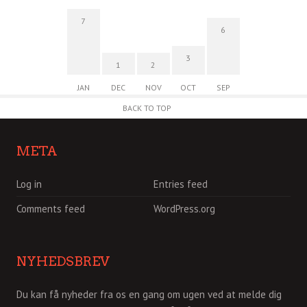
7
6
3
1
2
JAN
DEC
NOV
OCT
SEP
BACK TO TOP
META
Log in
Entries feed
Comments feed
WordPress.org
NYHEDSBREV
Du kan få nyheder fra os en gang om ugen ved at melde dig