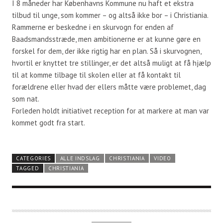
I 8 måneder har Københavns Kommune nu haft et ekstra
tilbud til unge, som kommer – og altså ikke bor – i Christiania.
Rammerne er beskedne i en skurvogn for enden af
Baadsmandsstræde, men ambitionerne er at kunne gøre en
forskel for dem, der ikke rigtig har en plan. Så i skurvognen,
hvortil er knyttet tre stillinger, er det altså muligt at få hjælp
til at komme tilbage til skolen eller at få kontakt til
forældrene eller hvad der ellers måtte være problemet, dag
som nat.
Forleden holdt initiativet reception for at markere at man var
kommet godt fra start.
CATEGORIES
ALLE INDSLAG
CHRISTIANIA
VIDEO
TAGGED
CHRISTIANIA