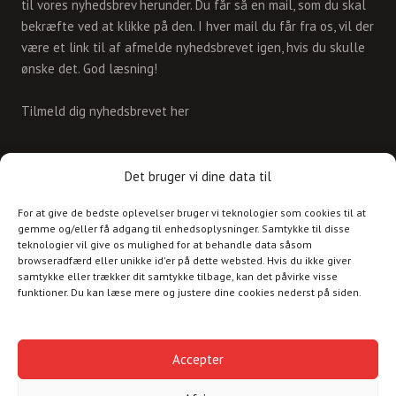
til vores nyhedsbrev herunder. Du får så en mail, som du skal
bekræfte ved at klikke på den. I hver mail du får fra os, vil der
være et link til af afmelde nyhedsbrevet igen, hvis du skulle
ønske det. God læsning!
Tilmeld dig nyhedsbrevet her
KONTAKT
Det bruger vi dine data til
For at give de bedste oplevelser bruger vi teknologier som cookies til at
Skriv til os på
gemme og/eller få adgang til enhedsoplysninger. Samtykke til disse
info@christianshavnskvarter.dk
teknologier vil give os mulighed for at behandle data såsom
browseradfærd eller unikke id'er på dette websted. Hvis du ikke giver
samtykke eller trækker dit samtykke tilbage, kan det påvirke visse
funktioner. Du kan læse mere og justere dine cookies nederst på siden.
Copyright © 2017 All rights reserved.
Christiania
Accepter
Kultur