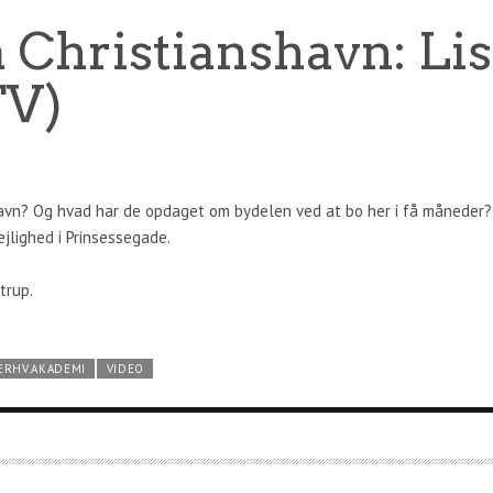
 Christianshavn: Lis
TV)
shavn? Og hvad har de opdaget om bydelen ved at bo her i få måneder? 
ejlighed i Prinsessegade.
trup.
ERHV.AKADEMI
VIDEO