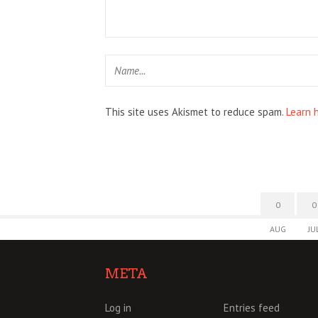
This site uses Akismet to reduce spam.
Learn 
0
0
AUG
JU
META
Log in
Entries feed