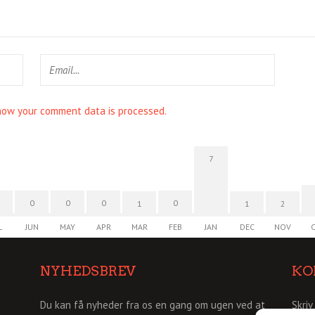
how your comment data is processed.
7
0
0
0
0
1
1
2
L
JUN
MAY
APR
MAR
FEB
JAN
DEC
NOV
NYHEDSBREV
KO
Du kan få nyheder fra os en gang om ugen ved at
Skriv