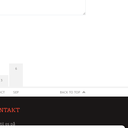
6
3
OCT
SEP
BACK TO TOP
NTAKT
 til os på