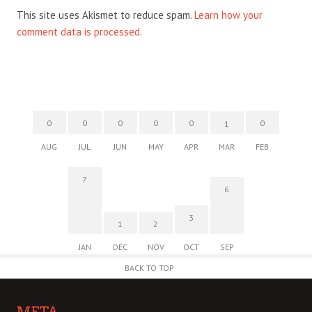
This site uses Akismet to reduce spam.
Learn how your
comment data is processed.
0
0
0
0
0
0
1
AUG
JUL
JUN
MAY
APR
MAR
FEB
7
6
3
1
2
JAN
DEC
NOV
OCT
SEP
BACK TO TOP
META