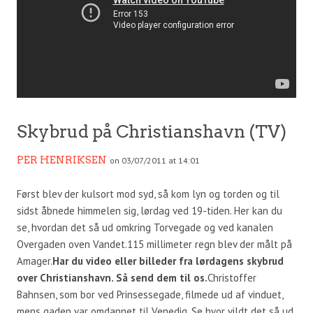
Skybrud på Christianshavn (TV)
PER HENRIKSEN
on 03/07/2011 at 14:01
Først blev der kulsort mod syd, så kom lyn og torden og til
sidst åbnede himmelen sig, lørdag ved 19-tiden. Her kan du
se, hvordan det så ud omkring Torvegade og ved kanalen
Overgaden oven Vandet.115 millimeter regn blev der målt på
Amager.
Har du video eller billeder fra lørdagens skybrud
over Christianshavn. Så send dem til os.
Christoffer
Bahnsen, som bor ved Prinsessegade, filmede ud af vinduet,
mens gaden var omdannet til Venedig. Se hvor vildt det så ud