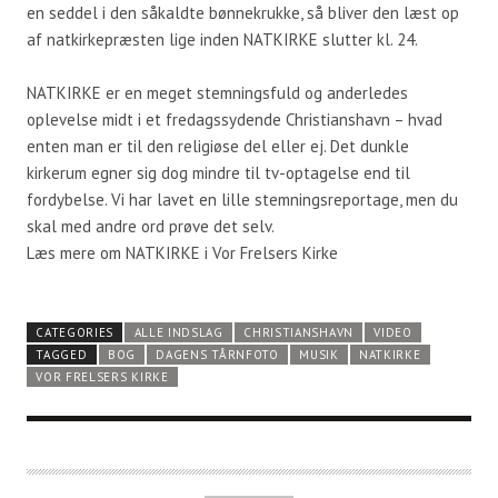
en seddel i den såkaldte bønnekrukke, så bliver den læst op
af natkirkepræsten lige inden NATKIRKE slutter kl. 24.
NATKIRKE er en meget stemningsfuld og anderledes
oplevelse midt i et fredagssydende Christianshavn – hvad
enten man er til den religiøse del eller ej. Det dunkle
kirkerum egner sig dog mindre til tv-optagelse end til
fordybelse. Vi har lavet en lille stemningsreportage, men du
skal med andre ord prøve det selv.
Læs mere om NATKIRKE i Vor Frelsers Kirke
CATEGORIES
ALLE INDSLAG
CHRISTIANSHAVN
VIDEO
TAGGED
BOG
DAGENS TÅRNFOTO
MUSIK
NATKIRKE
VOR FRELSERS KIRKE