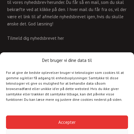
til vores nyhedsbrev herunder. Du får så en mail, som du skal
bekræfte ved at klikke på den. I hver mail du får fra os, vil der
være et link til af afmelde nyhedsbrevet igen, hvis du skulle
ønske det. God læsning!
Tilmeld dig nyhedsbrevet her
KONTAKT
Det bruger vi dine data til
For at give de bedste oplevelser bruger vi teknologier som cookies til at
Skriv til os på
gemme og/eller få adgang til enhedsoplysninger. Samtykke til disse
info@christianshavnskvarter.dk
teknologier vil give os mulighed for at behandle data såsom
browseradfærd eller unikke id'er på dette websted. Hvis du ikke giver
samtykke eller trækker dit samtykke tilbage, kan det påvirke visse
funktioner. Du kan læse mere og justere dine cookies nederst på siden.
Copyright © 2017 All rights reserved.
Christiania
Accepter
Kultur