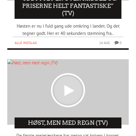
PRISERNE HELT FANTASTISKE”
(TV)
Høsten er nu i fuld gang ude omkring i landet. Og det
tegner godt. Her er 40 sekunders stemning fra..
ALLE INDSLAG
14 AUG
0
HØST, MEN MED REGN (TV)
De første mejetærskere har netop sat kniven i kornet,