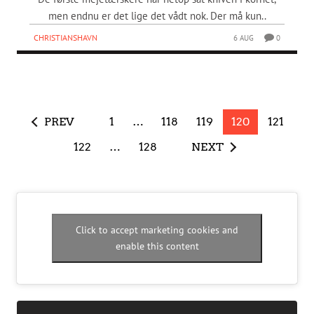
men endnu er det lige det vådt nok. Der må kun..
CHRISTIANSHAVN
6 AUG
0
PREV
1
…
118
119
120
121
122
…
128
NEXT
Click to accept marketing cookies and
enable this content