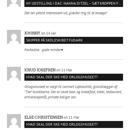
NY UDSTILLING I DAC: NANNA DITZEL – SÆT KROPPEN FRI
Det ser yderst interessant ud, glæder mig til at besøge!
on 14 Jan
JOHNNY
SKIPPER PÅ SKOLESKIBET FUDARK
Fantastisk.. gode minder♥️
on 11 Mar
KNUD JOSEFSEN
HVAD SKAL DER SKE MED ORLOGSMUSEET?
Orlogsmuseet er solgt til Lennart Lajboschitz, grundlægger af
"Tier"-butikkerne. Der er lavet bed- og breakfast, hotel, restaurant,
erhverslejemål, private boliger osv.
on 11 Mar
ELSE CHRISTENSEN
HVAD SKAL DER SKE MED ORLOGSMUSEET?