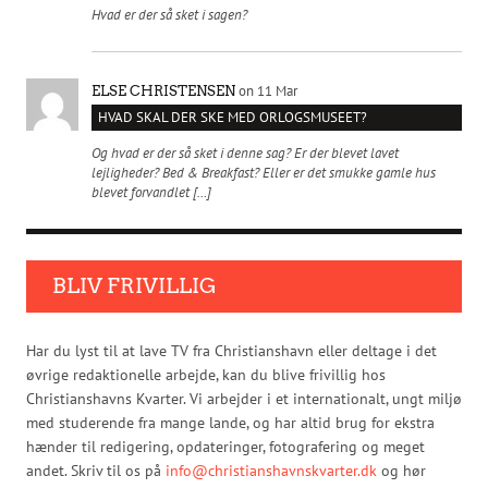
Hvad er der så sket i sagen?
on 11 Mar
ELSE CHRISTENSEN
HVAD SKAL DER SKE MED ORLOGSMUSEET?
Og hvad er der så sket i denne sag? Er der blevet lavet
lejligheder? Bed & Breakfast? Eller er det smukke gamle hus
blevet forvandlet […]
BLIV FRIVILLIG
Har du lyst til at lave TV fra Christianshavn eller deltage i det
øvrige redaktionelle arbejde, kan du blive frivillig hos
Christianshavns Kvarter. Vi arbejder i et internationalt, ungt miljø
med studerende fra mange lande, og har altid brug for ekstra
hænder til redigering, opdateringer, fotografering og meget
andet. Skriv til os på
info@christianshavnskvarter.dk
og hør