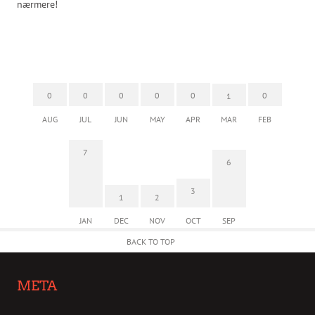
nærmere!
0
0
0
0
0
0
1
AUG
JUL
JUN
MAY
APR
MAR
FEB
7
6
3
1
2
JAN
DEC
NOV
OCT
SEP
BACK TO TOP
META