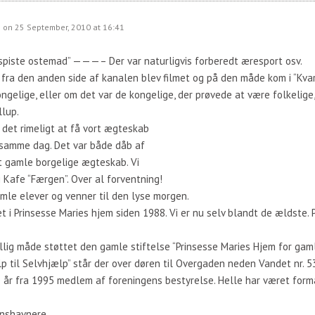
on 25 September, 2010 at 16:41
“spiste ostemad” ———– Der var naturligvis forberedt æresport osv.
i fra den anden side af kanalen blev filmet og på den måde kom i “Kva
ongelige, eller om det var de kongelige, der prøvede at være folkelige, 
llup.
dt det rimeligt at få vort ægteskab
3 samme dag. Det var både dåb af
rt gamle borgelige ægteskab. Vi
 Kafe “Færgen”. Over al forventning!
amle elever og venner til den lyse morgen.
oet i Prinsesse Maries hjem siden 1988. Vi er nu selv blandt de ældste
llig måde støttet den gamle stiftelse “Prinsesse Maries Hjem for ga
p til Selvhjælp” står der over døren til Overgaden neden Vandet nr. 5
gle år fra 1995 medlem af foreningens bestyrelse. Helle har været for
anshavnere.