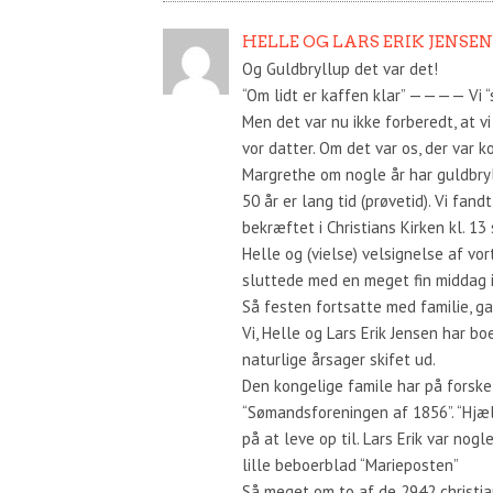
HELLE OG LARS ERIK JENSEN
Og Guldbryllup det var det!
“Om lidt er kaffen klar” ———— Vi 
Men det var nu ikke forberedt, at v
vor datter. Om det var os, der var k
Margrethe om nogle år har guldbry
50 år er lang tid (prøvetid). Vi fan
bekræftet i Christians Kirken kl. 1
Helle og (vielse) velsignelse af vo
sluttede med en meget fin middag i
Så festen fortsatte med familie, g
Vi, Helle og Lars Erik Jensen har b
naturlige årsager skifet ud.
Den kongelige famile har på forske
“Sømandsforeningen af 1856”. “Hjæl
på at leve op til. Lars Erik var no
lille beboerblad “Marieposten”
Så meget om to af de 2942 christi