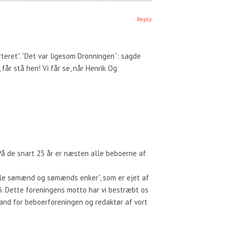
Reply
rteret”. “Det var ligesom Dronningen”: sagde
får stå hen! Vi får se, når Henrik Og
. På de snart 25 år er næsten alle beboerne af
mle sømænd og sømænds enker”, som er ejet af
3. Dette foreningens motto har vi bestræbt os
mand for beboerforeningen og redaktør af vort