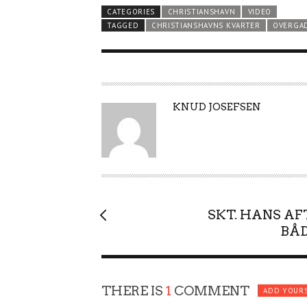
CATEGORIES
CHRISTIANSHAVN
VIDEO
TAGGED
CHRISTIANSHAVNS KVARTER
OVERGA
A
KNUD JOSEFSEN
U
T
H
O
R
SKT. HANS AF
BÅD
THERE IS
1
COMMENT
ADD YOUR