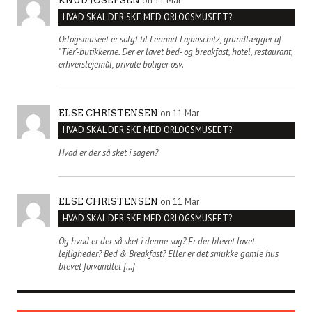
on 11 Mar
KNUD JOSEFSEN
HVAD SKAL DER SKE MED ORLOGSMUSEET?
Orlogsmuseet er solgt til Lennart Lajboschitz, grundlægger af
"Tier"-butikkerne. Der er lavet bed- og breakfast, hotel, restaurant,
erhverslejemål, private boliger osv.
on 11 Mar
ELSE CHRISTENSEN
HVAD SKAL DER SKE MED ORLOGSMUSEET?
Hvad er der så sket i sagen?
on 11 Mar
ELSE CHRISTENSEN
HVAD SKAL DER SKE MED ORLOGSMUSEET?
Og hvad er der så sket i denne sag? Er der blevet lavet
lejligheder? Bed & Breakfast? Eller er det smukke gamle hus
blevet forvandlet […]