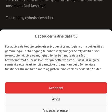
ønske det. God læsning!
Tilmeld dig nyhedsbrevet her
KONTAKT
Det bruger vi dine data til
For at give de bedste oplevelser bruger vi teknologier som cookies til at
Skriv til os på
gemme og/eller få adgang til enhedsoplysninger. Samtykke til disse
info@christianshavnskvarter.dk
teknologier vil give os mulighed for at behandle data såsom
browseradfærd eller unikke id'er på dette websted. Hvis du ikke giver
samtykke eller trækker dit samtykke tilbage, kan det påvirke visse
funktioner. Du kan læse mere og justere dine cookies nederst på siden.
Copyright © 2017 All rights reserved.
Christiania
Accepter
Kultur
Afvis
Havnen
Vis præferencer
Cookiepolitik