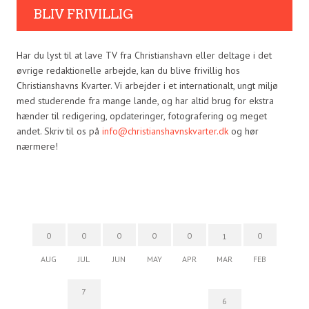
BLIV FRIVILLIG
Har du lyst til at lave TV fra Christianshavn eller deltage i det
øvrige redaktionelle arbejde, kan du blive frivillig hos
Christianshavns Kvarter. Vi arbejder i et internationalt, ungt miljø
med studerende fra mange lande, og har altid brug for ekstra
hænder til redigering, opdateringer, fotografering og meget
andet. Skriv til os på
info@christianshavnskvarter.dk
og hør
nærmere!
0
0
0
0
0
0
1
AUG
JUL
JUN
MAY
APR
MAR
FEB
7
6