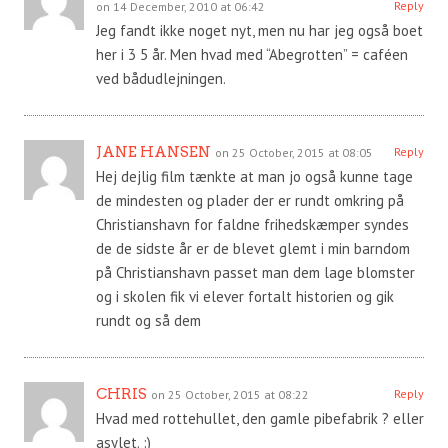
Reply
on 14 December, 2010 at 06:42
Jeg fandt ikke noget nyt, men nu har jeg også boet
her i 3 5 år. Men hvad med “Abegrotten” = caféen
ved bådudlejningen.
JANE HANSEN
Reply
on 25 October, 2015 at 08:05
Hej dejlig film tænkte at man jo også kunne tage
de mindesten og plader der er rundt omkring på
Christianshavn for faldne frihedskæmper syndes
de de sidste år er de blevet glemt i min barndom
på Christianshavn passet man dem lage blomster
og i skolen fik vi elever fortalt historien og gik
rundt og så dem
CHRIS
Reply
on 25 October, 2015 at 08:22
Hvad med rottehullet, den gamle pibefabrik ? eller
asylet. :)