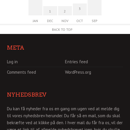
3
1
2
JAN
DEC
NOV
OCT
SEP
BACK TO TOP
META
Log in
Entries feed
Comments feed
WordPress.org
NYHEDSBREV
Du kan få nyheder fra os en gang om ugen ved at melde dig
til vores nyhedsbrev herunder. Du får så en mail, som du skal
bekræfte ved at klikke på den. I hver mail du får fra os, vil der
være et link til af afmelde nyhedsbrevet igen, hvis du skulle