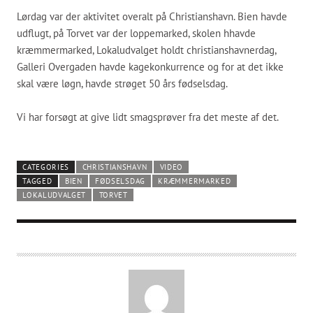
Lørdag var der aktivitet overalt på Christianshavn. Bien havde
udflugt, på Torvet var der loppemarked, skolen hhavde
kræmmermarked, Lokaludvalget holdt christianshavnerdag,
Galleri Overgaden havde kagekonkurrence og for at det ikke
skal være løgn, havde strøget 50 års fødselsdag.
Vi har forsøgt at give lidt smagsprøver fra det meste af det.
CATEGORIES
CHRISTIANSHAVN
VIDEO
TAGGED
BIEN
FØDSELSDAG
KRÆMMERMARKED
LOKALUDVALGET
TORVET