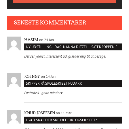
SENESTE KOMMENTARER
on 24 Jan
HASIM
NY UDSTILLING I DAC: NANNA DITZEL – SÆT KROPPEN FRI
Det ser yderst interessant ud, glæder mig til at besøge!
on 14 Jan
JOHNNY
SKIPPER PÅ SKOLESKIBET FUDARK
Fantastisk.. gode minder♥️
on 11 Mar
KNUD JOSEFSEN
HVAD SKAL DER SKE MED ORLOGSMUSEET?