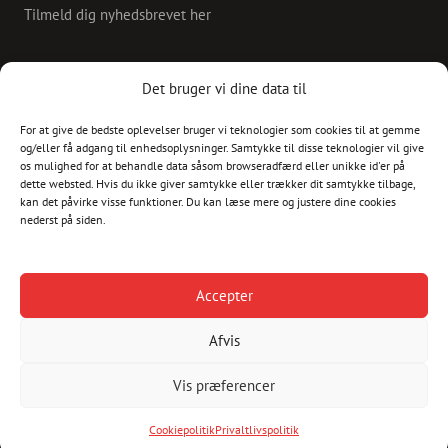
Tilmeld dig nyhedsbrevet her
KONTAKT
Det bruger vi dine data til
For at give de bedste oplevelser bruger vi teknologier som cookies til at gemme
Skriv til os på
og/eller få adgang til enhedsoplysninger. Samtykke til disse teknologier vil give
info@christianshavnskvarter.dk
os mulighed for at behandle data såsom browseradfærd eller unikke id'er på
dette websted. Hvis du ikke giver samtykke eller trækker dit samtykke tilbage,
kan det påvirke visse funktioner. Du kan læse mere og justere dine cookies
nederst på siden.
Copyright © 2017 All rights reserved.
Christiania
Accepter
Kultur
Afvis
Havnen
Vis præferencer
Cookiepolitik
Privaltlivspolitik
Cookiepolitik
Privaltlivspolitik