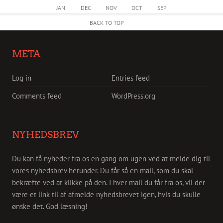
JAN
DEC
NOV
OCT
SEP
BACK TO TOP
META
Log in
Entries feed
Comments feed
WordPress.org
NYHEDSBREV
Du kan få nyheder fra os en gang om ugen ved at melde dig til
vores nyhedsbrev herunder. Du får så en mail, som du skal
bekræfte ved at klikke på den. I hver mail du får fra os, vil der
være et link til af afmelde nyhedsbrevet igen, hvis du skulle
ønske det. God læsning!