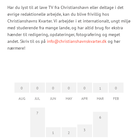
Har du lyst til at lave TV fra Christianshavn eller deltage i det
øvrige redaktionelle arbejde, kan du blive frivillig hos
Christianshavns Kvarter. Vi arbejder i et internationalt, ungt miljø
med studerende fra mange lande, og har altid brug for ekstra
hænder til redigering, opdateringer, fotografering og meget
andet. Skriv til os på
info@christianshavnskvarter.dk
og hør
nærmere!
0
0
0
0
0
0
1
AUG
JUL
JUN
MAY
APR
MAR
FEB
7
6
3
1
2