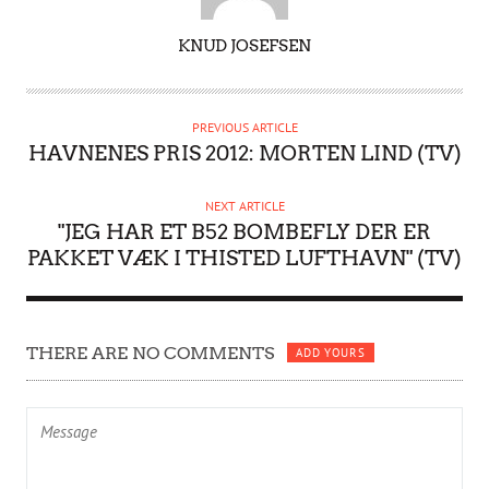
A
KNUD JOSEFSEN
U
T
H
PREVIOUS ARTICLE
O
HAVNENES PRIS 2012: MORTEN LIND (TV)
R
NEXT ARTICLE
"JEG HAR ET B52 BOMBEFLY DER ER
PAKKET VÆK I THISTED LUFTHAVN" (TV)
THERE ARE NO COMMENTS
ADD YOURS