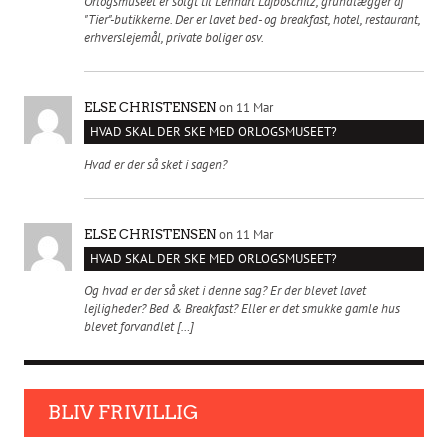
Orlogsmuseet er solgt til Lennart Lajboschitz, grundlægger af
"Tier"-butikkerne. Der er lavet bed- og breakfast, hotel, restaurant,
erhverslejemål, private boliger osv.
on 11 Mar
ELSE CHRISTENSEN
HVAD SKAL DER SKE MED ORLOGSMUSEET?
Hvad er der så sket i sagen?
on 11 Mar
ELSE CHRISTENSEN
HVAD SKAL DER SKE MED ORLOGSMUSEET?
Og hvad er der så sket i denne sag? Er der blevet lavet
lejligheder? Bed & Breakfast? Eller er det smukke gamle hus
blevet forvandlet […]
BLIV FRIVILLIG