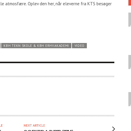
lle atmosfære. Oplev den her, når eleverne fra KTS besøger
KBH TEKN SKOLE & KBH ERHV.AKADEMI
VIDEO
LE
NEXT ARTICLE