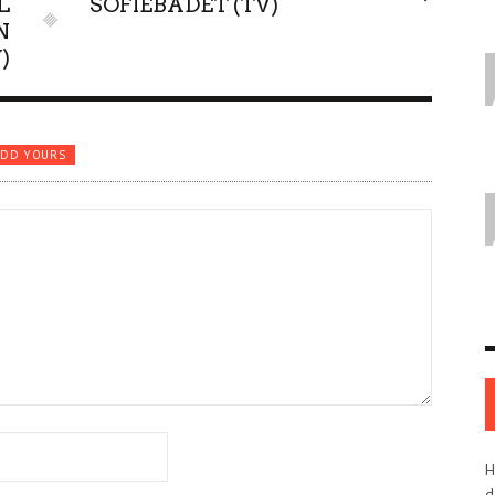
L
SOFIEBADET (TV)
N
)
ADD YOURS
H
d