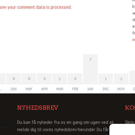
b
how your comment data is processed.
a
s
e
f
i
7
0
0
0
0
1
1
2
L
JUN
MAY
APR
MAR
FEB
JAN
DEC
NOV
NYHEDSBREV
KO
Du kan få nyheder fra os en gang om ugen ved at
Skriv
melde dig til vores nyhedsbrev herunder. Du får så
info