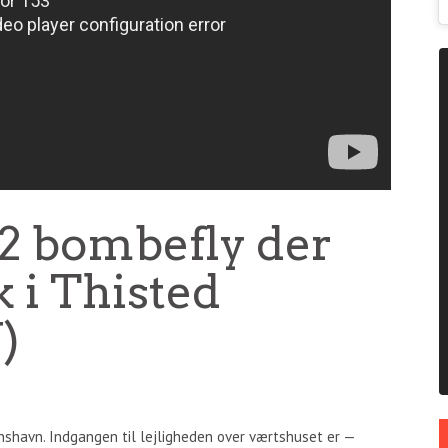
52 bombefly der
 i Thisted
)
anshavn. Indgangen til lejligheden over værtshuset er —