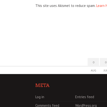
This site uses Akismet to reduce spam.
Learn 
0
0
AUG
JU
META
Log in
Entries feed
Comments feed
WordPress.org