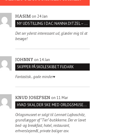
on 24 Jan
HASIM
NY UDSTILLING I DAC: NANNA DITZEL – SÆT KROPPEN FRI
Det ser yderst interessant ud, glæder mig til at
besøge!
on 14 Jan
JOHNNY
SKIPPER PÅ SKOLESKIBET FUDARK
Fantastisk.. gode minder♥️
on 11 Mar
KNUD JOSEFSEN
HVAD SKAL DER SKE MED ORLOGSMUSEET?
Orlogsmuseet er solgt til Lennart Lajboschitz,
grundlægger af "Tier"-butikkerne. Der er lavet
bed- og breakfast, hotel, restaurant,
erhverslejemål, private boliger osv.