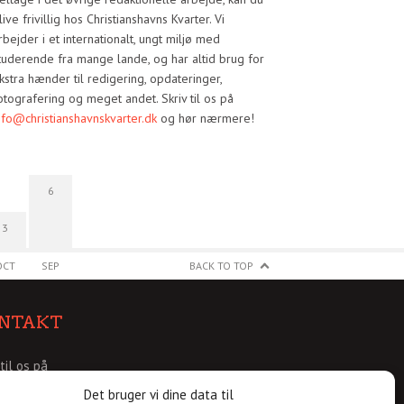
live frivillig hos Christianshavns Kvarter. Vi
rbejder i et internationalt, ungt miljø med
tuderende fra mange lande, og har altid brug for
kstra hænder til redigering, opdateringer,
otografering og meget andet. Skriv til os på
nfo@christianshavnskvarter.dk
og hør nærmere!
6
3
OCT
SEP
BACK TO TOP
NTAKT
 til os på
@christianshavnskvarter.dk
Det bruger vi dine data til