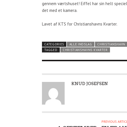
gennem værtshuset! Eiffel har sin helt specie
det med et kamera.
Lavet af KTS for Christianshavns Kvarter.
CATEGORIES
ALLE INDSLAG
CHRISTIANSHAVN
TAGGED
CHRISTIANSHAVNS KVARTER
A
KNUD JOSEFSEN
U
T
H
O
R
PREVIOUS ARTIC