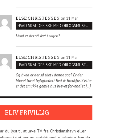
on 11 Mar
ELSE CHRISTENSEN
HVAD SKAL DER SKE MED ORLOGSMUSEET?
Hvad er der så sket i sagen?
on 11 Mar
ELSE CHRISTENSEN
HVAD SKAL DER SKE MED ORLOGSMUSEET?
Og hvad er der så sket i denne sag? Er der
blevet lavet lejligheder? Bed & Breakfast? Eller
er det smukke gamle hus blevet forvandlet […]
BLIV FRIVILLIG
ar du lyst til at lave TV fra Christianshavn eller
eltage i det øvrige redaktionelle arbejde, kan du