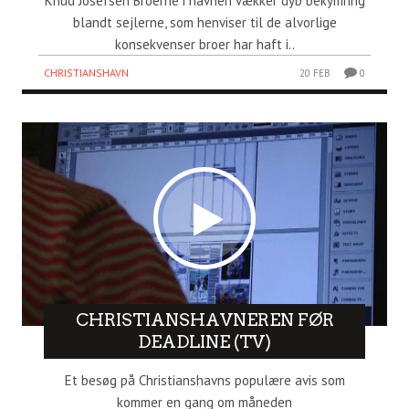
Knud Josefsen Broerne i havnen vækker dyb bekymring
blandt sejlerne, som henviser til de alvorlige
konsekvenser broer har haft i..
CHRISTIANSHAVN
20 FEB
0
CHRISTIANSHAVNEREN FØR
DEADLINE (TV)
Et besøg på Christianshavns populære avis som
kommer en gang om måneden