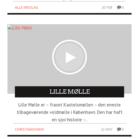
ALLE INDSLAG
20 FEB
0
LILLE MØLLE
Lille Mølle er – fraset Kastelsmøllen – den eneste
tilbageværende voldmølle i København. Den har haft
en sjov historie –..
CHRISTIANSHAVN
12 NOV
0