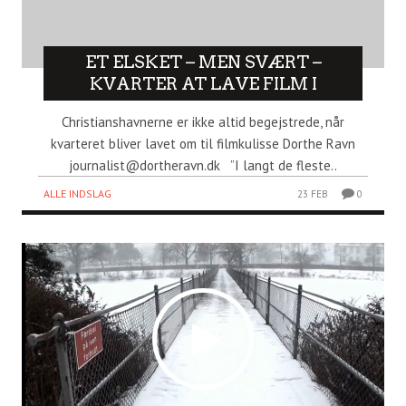
ET ELSKET – MEN SVÆRT –
KVARTER AT LAVE FILM I
Christianshavnerne er ikke altid begejstrede, når
kvarteret bliver lavet om til filmkulisse Dorthe Ravn
journalist@dortheravn.dk ”I langt de fleste..
ALLE INDSLAG
23 FEB
0