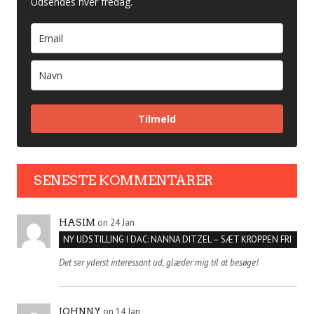
Udsendes hver fredag.
Tilmeld
SENESTE KOMMENTARER
on 24 Jan
HASIM
NY UDSTILLING I DAC: NANNA DITZEL – SÆT KROPPEN FRI
Det ser yderst interessant ud, glæder mig til at besøge!
on 14 Jan
JOHNNY