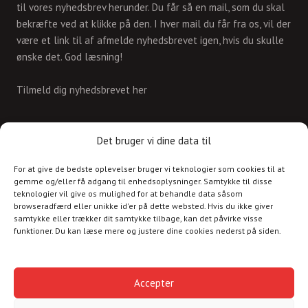
til vores nyhedsbrev herunder. Du får så en mail, som du skal
bekræfte ved at klikke på den. I hver mail du får fra os, vil der
være et link til af afmelde nyhedsbrevet igen, hvis du skulle
ønske det. God læsning!
Tilmeld dig nyhedsbrevet her
KONTAKT
Det bruger vi dine data til
For at give de bedste oplevelser bruger vi teknologier som cookies til at
Skriv til os på
gemme og/eller få adgang til enhedsoplysninger. Samtykke til disse
info@christianshavnskvarter.dk
teknologier vil give os mulighed for at behandle data såsom
browseradfærd eller unikke id'er på dette websted. Hvis du ikke giver
samtykke eller trækker dit samtykke tilbage, kan det påvirke visse
funktioner. Du kan læse mere og justere dine cookies nederst på siden.
Copyright © 2017 All rights reserved.
Christiania
Accepter
Kultur