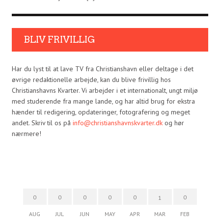
BLIV FRIVILLIG
Har du lyst til at lave TV fra Christianshavn eller deltage i det
øvrige redaktionelle arbejde, kan du blive frivillig hos
Christianshavns Kvarter. Vi arbejder i et internationalt, ungt miljø
med studerende fra mange lande, og har altid brug for ekstra
hænder til redigering, opdateringer, fotografering og meget
andet. Skriv til os på
info@christianshavnskvarter.dk
og hør
nærmere!
0
0
0
0
0
0
1
AUG
JUL
JUN
MAY
APR
MAR
FEB