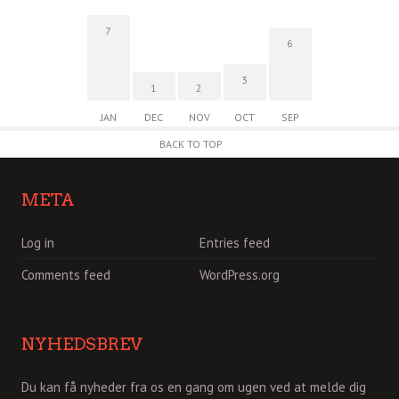
7
6
3
1
2
JAN
DEC
NOV
OCT
SEP
BACK TO TOP
META
Log in
Entries feed
Comments feed
WordPress.org
NYHEDSBREV
Du kan få nyheder fra os en gang om ugen ved at melde dig