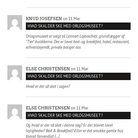
on 11 Mar
KNUD JOSEFSEN
HVAD SKAL DER SKE MED ORLOGSMUSEET?
Orlogsmuseet er solgt til Lennart Lajboschitz, grundlægger af
"Tier"-butikkerne. Der er lavet bed- og breakfast, hotel, restaurant,
erhverslejemål, private boliger osv.
on 11 Mar
ELSE CHRISTENSEN
HVAD SKAL DER SKE MED ORLOGSMUSEET?
Hvad er der så sket i sagen?
on 11 Mar
ELSE CHRISTENSEN
HVAD SKAL DER SKE MED ORLOGSMUSEET?
Og hvad er der så sket i denne sag? Er der blevet lavet
lejligheder? Bed & Breakfast? Eller er det smukke gamle hus
blevet forvandlet […]