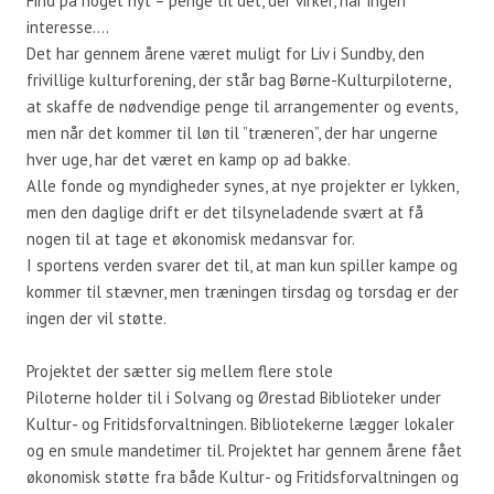
Find på noget nyt – penge til det, der virker, har ingen
interesse….
Det har gennem årene været muligt for Liv i Sundby, den
frivillige kulturforening, der står bag Børne-Kulturpiloterne,
at skaffe de nødvendige penge til arrangementer og events,
men når det kommer til løn til ”træneren”, der har ungerne
hver uge, har det været en kamp op ad bakke.
Alle fonde og myndigheder synes, at nye projekter er lykken,
men den daglige drift er det tilsyneladende svært at få
nogen til at tage et økonomisk medansvar for.
I sportens verden svarer det til, at man kun spiller kampe og
kommer til stævner, men træningen tirsdag og torsdag er der
ingen der vil støtte.
Projektet der sætter sig mellem flere stole
Piloterne holder til i Solvang og Ørestad Biblioteker under
Kultur- og Fritidsforvaltningen. Bibliotekerne lægger lokaler
og en smule mandetimer til. Projektet har gennem årene fået
økonomisk støtte fra både Kultur- og Fritidsforvaltningen og