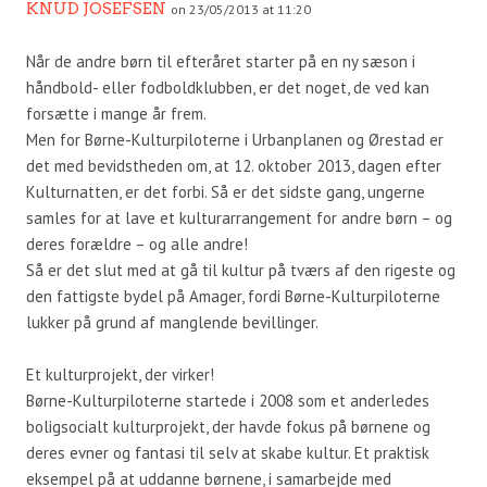
KNUD JOSEFSEN
on 23/05/2013 at 11:20
Når de andre børn til efteråret starter på en ny sæson i
håndbold- eller fodboldklubben, er det noget, de ved kan
forsætte i mange år frem.
Men for Børne-Kulturpiloterne i Urbanplanen og Ørestad er
det med bevidstheden om, at 12. oktober 2013, dagen efter
Kulturnatten, er det forbi. Så er det sidste gang, ungerne
samles for at lave et kulturarrangement for andre børn – og
deres forældre – og alle andre!
Så er det slut med at gå til kultur på tværs af den rigeste og
den fattigste bydel på Amager, fordi Børne-Kulturpiloterne
lukker på grund af manglende bevillinger.
Et kulturprojekt, der virker!
Børne-Kulturpiloterne startede i 2008 som et anderledes
boligsocialt kulturprojekt, der havde fokus på børnene og
deres evner og fantasi til selv at skabe kultur. Et praktisk
eksempel på at uddanne børnene, i samarbejde med