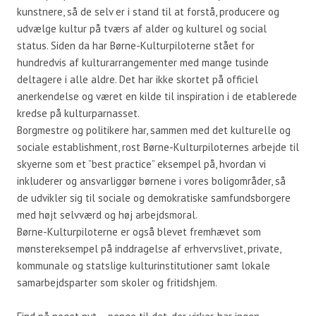
kunstnere, så de selv er i stand til at forstå, producere og
udvælge kultur på tværs af alder og kulturel og social
status. Siden da har Børne-Kulturpiloterne stået for
hundredvis af kulturarrangementer med mange tusinde
deltagere i alle aldre. Det har ikke skortet på officiel
anerkendelse og været en kilde til inspiration i de etablerede
kredse på kulturparnasset.
Borgmestre og politikere har, sammen med det kulturelle og
sociale establishment, rost Børne-Kulturpiloternes arbejde til
skyerne som et ”best practice” eksempel på, hvordan vi
inkluderer og ansvarliggør børnene i vores boligområder, så
de udvikler sig til sociale og demokratiske samfundsborgere
med højt selvværd og høj arbejdsmoral.
Børne-Kulturpiloterne er også blevet fremhævet som
mønstereksempel på inddragelse af erhvervslivet, private,
kommunale og statslige kulturinstitutioner samt lokale
samarbejdsparter som skoler og fritidshjem.