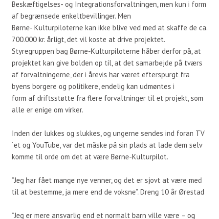
Beskæftigelses- og Integrationsforvaltningen, men kun i form
af begrænsede enkeltbevillinger. Men
Børne- Kulturpiloterne kan ikke blive ved med at skaffe de ca.
700.000 kr. årligt, det vil koste at drive projektet.
Styregruppen bag Børne-Kulturpiloterne håber derfor på, at
projektet kan give bolden op til, at det samarbejde på tværs
af forvaltningerne, der i årevis har været efterspurgt fra
byens borgere og politikere, endelig kan udmøntes i
form af driftsstøtte fra flere forvaltninger til et projekt, som
alle er enige om virker.
Inden der lukkes og slukkes, og ungerne sendes ind foran TV
´et og YouTube, var det måske på sin plads at lade dem selv
komme til orde om det at være Børne-Kulturpilot.
”Jeg har fået mange nye venner, og det er sjovt at være med
til at bestemme, ja mere end de voksne”. Dreng 10 år Ørestad
”Jeg er mere ansvarlig end et normalt barn ville være – og