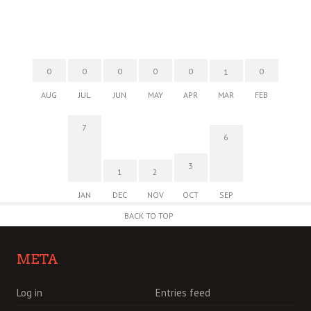
0
0
0
0
0
0
1
AUG
JUL
JUN
MAY
APR
MAR
FEB
7
6
3
1
2
JAN
DEC
NOV
OCT
SEP
BACK TO TOP
META
Log in
Entries feed