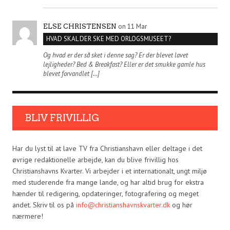
on 11 Mar
ELSE CHRISTENSEN
HVAD SKAL DER SKE MED ORLOGSMUSEET?
Og hvad er der så sket i denne sag? Er der blevet lavet
lejligheder? Bed & Breakfast? Eller er det smukke gamle hus
blevet forvandlet […]
BLIV FRIVILLIG
Har du lyst til at lave TV fra Christianshavn eller deltage i det
øvrige redaktionelle arbejde, kan du blive frivillig hos
Christianshavns Kvarter. Vi arbejder i et internationalt, ungt miljø
med studerende fra mange lande, og har altid brug for ekstra
hænder til redigering, opdateringer, fotografering og meget
andet. Skriv til os på
info@christianshavnskvarter.dk
og hør
nærmere!