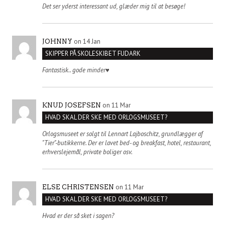
Det ser yderst interessant ud, glæder mig til at besøge!
on 14 Jan
JOHNNY
SKIPPER PÅ SKOLESKIBET FUDARK
Fantastisk.. gode minder♥️
on 11 Mar
KNUD JOSEFSEN
HVAD SKAL DER SKE MED ORLOGSMUSEET?
Orlogsmuseet er solgt til Lennart Lajboschitz, grundlægger af
"Tier"-butikkerne. Der er lavet bed- og breakfast, hotel, restaurant,
erhverslejemål, private boliger osv.
on 11 Mar
ELSE CHRISTENSEN
HVAD SKAL DER SKE MED ORLOGSMUSEET?
Hvad er der så sket i sagen?