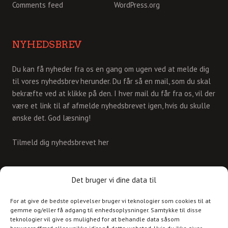
Comments feed
WordPress.org
NYHEDSBREV
Du kan få nyheder fra os en gang om ugen ved at melde dig
til vores nyhedsbrev herunder. Du får så en mail, som du skal
bekræfte ved at klikke på den. I hver mail du får fra os, vil der
være et link til af afmelde nyhedsbrevet igen, hvis du skulle
ønske det. God læsning!
Tilmeld dig nyhedsbrevet her
KONTAKT
Det bruger vi dine data til
For at give de bedste oplevelser bruger vi teknologier som cookies til at
Skriv til os på
gemme og/eller få adgang til enhedsoplysninger. Samtykke til disse
info@christianshavnskvarter.dk
teknologier vil give os mulighed for at behandle data såsom