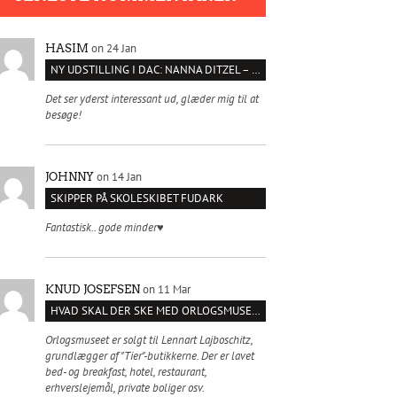
on 24 Jan
HASIM
NY UDSTILLING I DAC: NANNA DITZEL – SÆT KROPPEN FRI
Det ser yderst interessant ud, glæder mig til at
besøge!
on 14 Jan
JOHNNY
SKIPPER PÅ SKOLESKIBET FUDARK
Fantastisk.. gode minder♥️
on 11 Mar
KNUD JOSEFSEN
HVAD SKAL DER SKE MED ORLOGSMUSEET?
Orlogsmuseet er solgt til Lennart Lajboschitz,
grundlægger af "Tier"-butikkerne. Der er lavet
bed- og breakfast, hotel, restaurant,
erhverslejemål, private boliger osv.