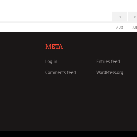
0
0
AUG
JU
META
Log in
Entries feed
Comments feed
WordPress.org