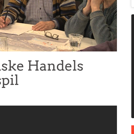
dske Handels
spil