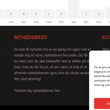
0
0
0
0
1
1
2
L
JUN
MAY
APR
MAR
FEB
JAN
DEC
NOV
NYHEDSBREV
KO
Du kan få nyheder fra os en gang om ugen ved at
Skriv
melde dig til vores nyhedsbrev herunder. Du får så
info@
en mail, som du skal bekræfte ved at klikke på den. I
hver mail du får fra os, vil der være et link til af
For at give 
adgang til e
afmelde nyhedsbrevet igen, hvis du skulle ønske
behandle dat
det. God læsning!
samtykke ell
mere og just
Tilmeld dig nyhedsbrevet her
A