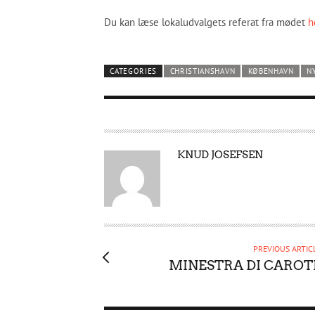
Du kan læse lokaludvalgets referat fra mødet
h
CATEGORIES
CHRISTIANSHAVN
KØBENHAVN
N
A
KNUD JOSEFSEN
U
T
H
O
R
PREVIOUS ARTIC
MINESTRA DI CAROT