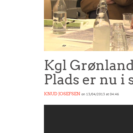
Kgl Grønlan
Plads er nu i 
KNUD JOSEFSEN
on 13/04/2013 at 04:46