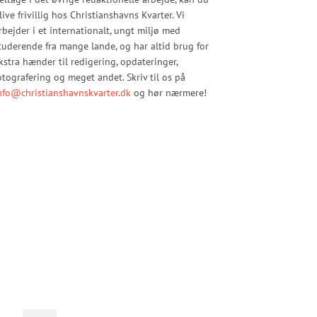
live frivillig hos Christianshavns Kvarter. Vi
rbejder i et internationalt, ungt miljø med
tuderende fra mange lande, og har altid brug for
kstra hænder til redigering, opdateringer,
otografering og meget andet. Skriv til os på
nfo@christianshavnskvarter.dk
og hør nærmere!