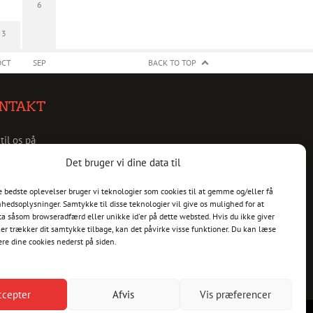
6
3
OCT
SEP
BACK TO TOP
NTAKT
 til os på
christianshavnskvarter.dk
Det bruger vi dine data til
de bedste oplevelser bruger vi teknologier som cookies til at gemme og/eller få
nhedsoplysninger. Samtykke til disse teknologier vil give os mulighed for at
a såsom browseradfærd eller unikke id'er på dette websted. Hvis du ikke giver
er trækker dit samtykke tilbage, kan det påvirke visse funktioner. Du kan læse
ere dine cookies nederst på siden.
ccepter
Afvis
Vis præferencer