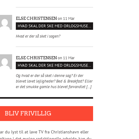
on 11 Mar
ELSE CHRISTENSEN
HVAD SKAL DER SKE MED ORLOGSMUSEET?
Hvad er der så sket i sagen?
on 11 Mar
ELSE CHRISTENSEN
HVAD SKAL DER SKE MED ORLOGSMUSEET?
Og hvad er der så sket i denne sag? Er der
blevet lavet lejligheder? Bed & Breakfast? Eller
er det smukke gamle hus blevet forvandlet […]
BLIV FRIVILLIG
ar du lyst til at lave TV fra Christianshavn eller
eltage i det øvrige redaktionelle arbejde, kan du