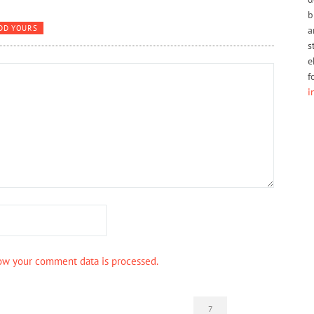
b
DD YOURS
a
s
e
f
i
ow your comment data is processed.
7