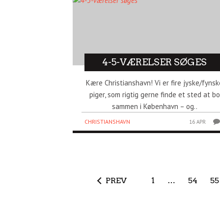
4-5-VÆRELSER SØGES
Kære Christianshavn! Vi er fire jyske/fynsk
piger, som rigtig gerne finde et sted at bo
sammen i København – og..
CHRISTIANSHAVN
16 APR
PREV
1
…
54
55