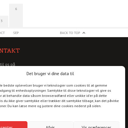
6
3
OCT
SEP
BACK TO TOP
NTAKT
 til os på
@christianshavnskvarter.dk
Det bruger vi dine data til
 de bedste oplevelser bruger vi teknologier som cookies til at gemme
adgang til enhedsoplysninger. Samtykke til disse teknologier vil give os
r at behandle data såsom browseradfærd eller unikke id'er på dette
is du ikke giver samtykke eller trækker dit samtykke tilbage, kan det påvirke
ioner. Du kan læse mere og justere dine cookies nederst på siden.
ccepter
Afvis
Vis præferencer