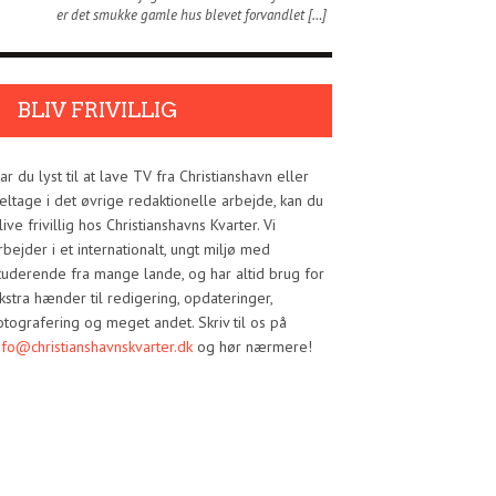
er det smukke gamle hus blevet forvandlet […]
BLIV FRIVILLIG
ar du lyst til at lave TV fra Christianshavn eller
eltage i det øvrige redaktionelle arbejde, kan du
live frivillig hos Christianshavns Kvarter. Vi
rbejder i et internationalt, ungt miljø med
tuderende fra mange lande, og har altid brug for
kstra hænder til redigering, opdateringer,
otografering og meget andet. Skriv til os på
nfo@christianshavnskvarter.dk
og hør nærmere!