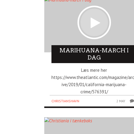
MARIHUANA-MARCH I
DAG
Læs mere her
https://www.theatlantic.com/magazine/ar
ive/2019/01/california-marijuana-
crime/576391/
CHRISTIANSHAVN
2 MAY