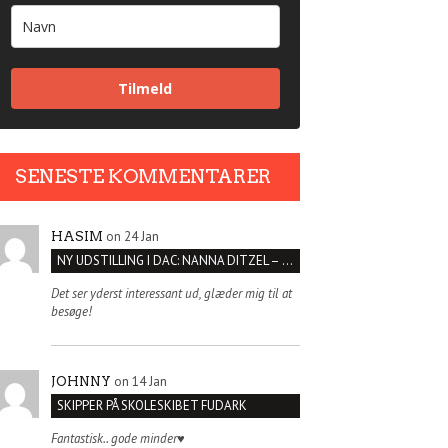
Tilmeld
SENESTE KOMMENTARER
on 24 Jan
HASIM
NY UDSTILLING I DAC: NANNA DITZEL – SÆT KROPPEN FRI
Det ser yderst interessant ud, glæder mig til at
besøge!
on 14 Jan
JOHNNY
SKIPPER PÅ SKOLESKIBET FUDARK
Fantastisk.. gode minder♥️