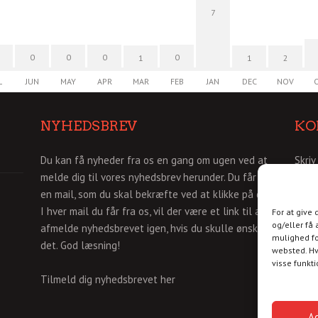
7
0
0
0
0
1
1
2
L
JUN
MAY
APR
MAR
FEB
JAN
DEC
NOV
NYHEDSBREV
KO
Du kan få nyheder fra os en gang om ugen ved at
Skriv
melde dig til vores nyhedsbrev herunder. Du får så
info
en mail, som du skal bekræfte ved at klikke på den.
I hver mail du får fra os, vil der være et link til af
For at give
og/eller få 
afmelde nyhedsbrevet igen, hvis du skulle ønske
mulighed fo
det. God læsning!
websted. Hv
visse funkt
Tilmeld dig nyhedsbrevet her
A