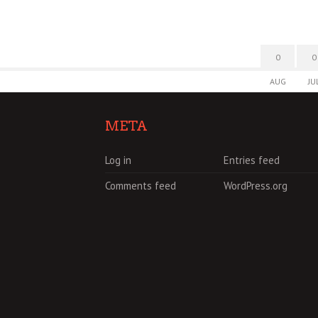
0
0
AUG
JU
META
Log in
Entries feed
Comments feed
WordPress.org