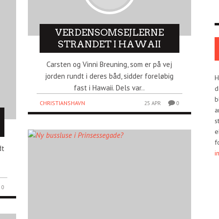
VERDENSOMSEJLERNE
STRANDET I HAWAII
Carsten og Vinni Breuning, som er på vej
jorden rundt i deres båd, sidder foreløbig
H
fast i Hawaii. Dels var..
d
b
CHRISTIANSHAVN
25 APR
0
a
s
e
f
dt
i
0