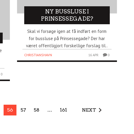
NY BUSSLUSE I
PRINSESSEGADE?
Skal vi forsøge igen at få indført en form
for bussluse på Prinsessegade? Der har
været offentligjort forskellige forslag til..
e
CHRISTIANSHAVN
16 APR
0
0
56
57
58
…
161
NEXT