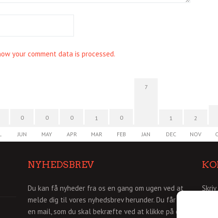
how your comment data is processed.
7
0
0
0
0
1
1
2
L
JUN
MAY
APR
MAR
FEB
JAN
DEC
NOV
NYHEDSBREV
KO
Du kan få nyheder fra os en gang om ugen ved at
Skriv
melde dig til vores nyhedsbrev herunder. Du får så
info
en mail, som du skal bekræfte ved at klikke på den.