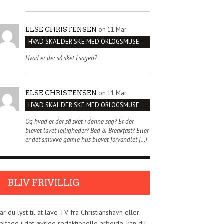
on 11 Mar
ELSE CHRISTENSEN
HVAD SKAL DER SKE MED ORLOGSMUSEET?
Hvad er der så sket i sagen?
on 11 Mar
ELSE CHRISTENSEN
HVAD SKAL DER SKE MED ORLOGSMUSEET?
Og hvad er der så sket i denne sag? Er der
blevet lavet lejligheder? Bed & Breakfast? Eller
er det smukke gamle hus blevet forvandlet […]
BLIV FRIVILLIG
ar du lyst til at lave TV fra Christianshavn eller
eltage i det øvrige redaktionelle arbejde, kan du