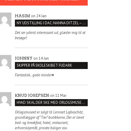
on 24 Jan
HASIM
NY UDSTILLING I DAC: NANNA DITZEL – SÆT KROPPEN FRI
Det ser yderst interessant ud, glæder mig til at
besøge!
on 14 Jan
JOHNNY
SKIPPER PÅ SKOLESKIBET FUDARK
Fantastisk.. gode minder♥️
on 11 Mar
KNUD JOSEFSEN
HVAD SKAL DER SKE MED ORLOGSMUSEET?
Orlogsmuseet er solgt til Lennart Lajboschitz,
grundlægger af "Tier"-butikkerne. Der er lavet
bed- og breakfast, hotel, restaurant,
erhverslejemål, private boliger osv.