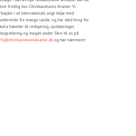
live frivillig hos Christianshavns Kvarter. Vi
rbejder i et internationalt, ungt miljø med
tuderende fra mange lande, og har altid brug for
kstra hænder til redigering, opdateringer,
otografering og meget andet. Skriv til os på
nfo@christianshavnskvarter.dk
og hør nærmere!