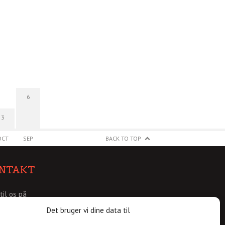
6
3
OCT
SEP
BACK TO TOP
NTAKT
 til os på
@christianshavnskvarter.dk
Det bruger vi dine data til