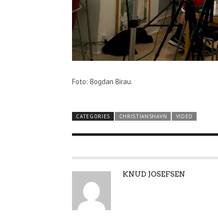
Foto: Bogdan Birau.
CATEGORIES
CHRISTIANSHAVN
VIDEO
A
KNUD JOSEFSEN
U
T
H