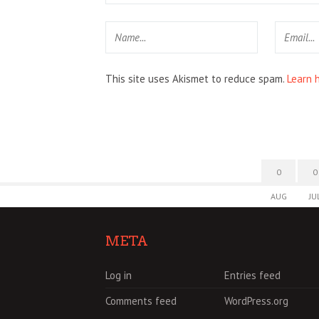
This site uses Akismet to reduce spam.
Learn 
0
0
AUG
JU
META
Log in
Entries feed
Comments feed
WordPress.org