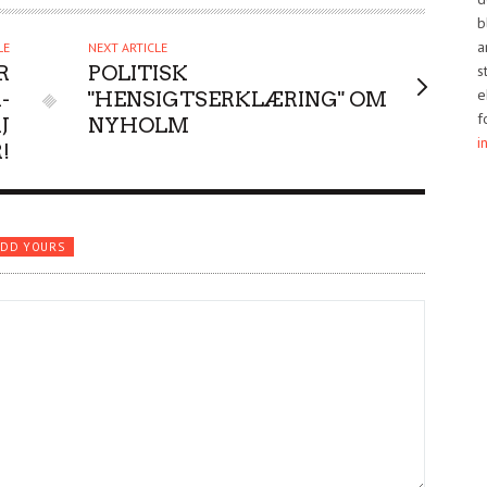
b
a
LE
NEXT ARTICLE
s
R
POLITISK
e
-
"HENSIGTSERKLÆRING" OM
f
J
NYHOLM
i
!
ADD YOURS