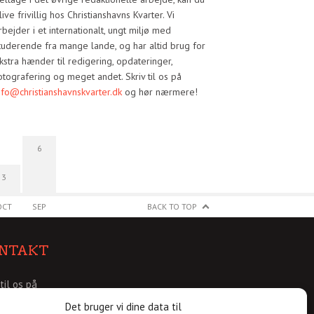
live frivillig hos Christianshavns Kvarter. Vi
rbejder i et internationalt, ungt miljø med
tuderende fra mange lande, og har altid brug for
kstra hænder til redigering, opdateringer,
otografering og meget andet. Skriv til os på
nfo@christianshavnskvarter.dk
og hør nærmere!
6
3
OCT
SEP
BACK TO TOP
NTAKT
 til os på
@christianshavnskvarter.dk
Det bruger vi dine data til