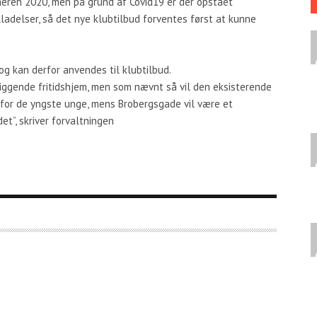
eren 2020, men på grund af Covid19 er der opstået
illadelser, så det nye klubtilbud forventes først at kunne
og kan derfor anvendes til klubtilbud.
liggende fritidshjem, men som nævnt så vil den eksisterende
b for de yngste unge, mens Brobergsgade vil være et
t”, skriver forvaltningen