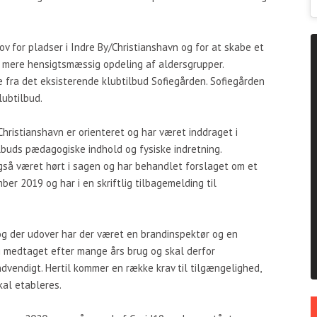
v for pladser i Indre By/Christianshavn og for at skabe et
 mere hensigtsmæssig opdeling af aldersgrupper.
 fra det eksisterende klubtilbud Sofiegården. Sofiegården
lubtilbud.
Christianshavn er orienteret og har været inddraget i
ilbuds pædagogiske indhold og fysiske indretning.
gså været hørt i sagen og har behandlet forslaget om et
er 2019 og har i en skriftlig tilbagemelding til
og der udover har der været en brandinspektør og en
og medtaget efter mange års brug og skal derfor
vendigt. Hertil kommer en række krav til tilgængelighed,
skal etableres.