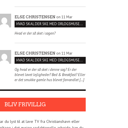
on 11 Mar
ELSE CHRISTENSEN
HVAD SKAL DER SKE MED ORLOGSMUSEET?
Hvad er der så sket i sagen?
on 11 Mar
ELSE CHRISTENSEN
HVAD SKAL DER SKE MED ORLOGSMUSEET?
Og hvad er der så sket i denne sag? Er der
blevet lavet lejligheder? Bed & Breakfast? Eller
er det smukke gamle hus blevet forvandlet […]
BLIV FRIVILLIG
ar du lyst til at lave TV fra Christianshavn eller
eltage i det øvrige redaktionelle arbejde, kan du