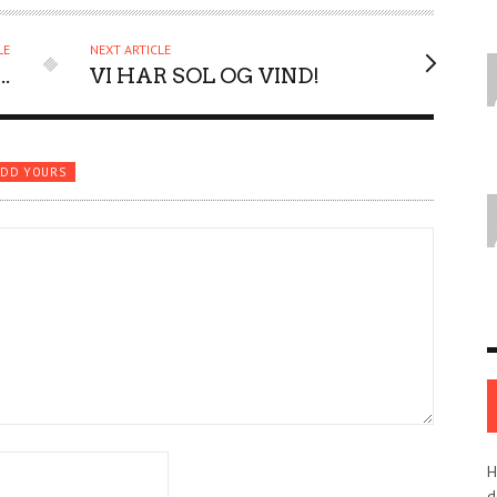
LE
NEXT ARTICLE
.
VI HAR SOL OG VIND!
ADD YOURS
H
d