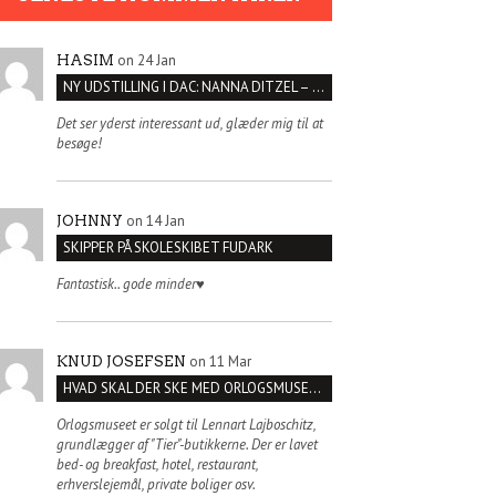
on 24 Jan
HASIM
NY UDSTILLING I DAC: NANNA DITZEL – SÆT KROPPEN FRI
Det ser yderst interessant ud, glæder mig til at
besøge!
on 14 Jan
JOHNNY
SKIPPER PÅ SKOLESKIBET FUDARK
Fantastisk.. gode minder♥️
on 11 Mar
KNUD JOSEFSEN
HVAD SKAL DER SKE MED ORLOGSMUSEET?
Orlogsmuseet er solgt til Lennart Lajboschitz,
grundlægger af "Tier"-butikkerne. Der er lavet
bed- og breakfast, hotel, restaurant,
erhverslejemål, private boliger osv.