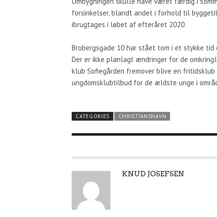
Ombygningen skulle have været færdig i somm
forsinkelser, blandt andet i forhold til bygget
ibrugtages i løbet af efteråret 2020.
Brobergsgade 10 har stået tom i et stykke tid 
Der er ikke planlagt ændringer for de omkring
klub Sofiegården fremover blive en fritidsklu
ungdomsklubtilbud for de ældste unge i område
CATEGORIES
CHRISTIANSHAVN
A
KNUD JOSEFSEN
U
T
H