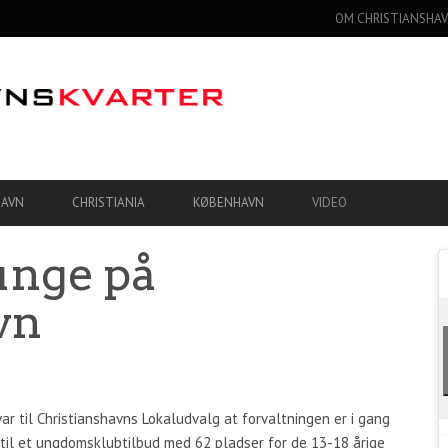
OM CHRISTIANSHAV
HAVN
CHRISTIANIA
KØBENHAVN
VIDEO
unge på
vn
ar til Christianshavns Lokaludvalg at forvaltningen er i gang
il et ungdomsklubtilbud med 62 pladser for de 13-18 årige