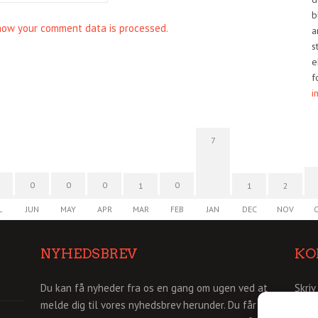
b
how your comment data is processed.
a
s
e
f
i
7
0
0
0
0
1
1
2
L
JUN
MAY
APR
MAR
FEB
JAN
DEC
NOV
NYHEDSBREV
KO
Du kan få nyheder fra os en gang om ugen ved at
Skriv
melde dig til vores nyhedsbrev herunder. Du får så
info