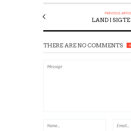
O
R
PREVIOUS ARTIC
LAND I SIGTE .
THERE ARE NO COMMENTS