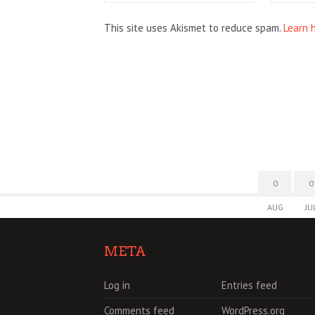
This site uses Akismet to reduce spam.
Learn 
0
0
AUG
JU
META
Log in
Entries feed
Comments feed
WordPress.org