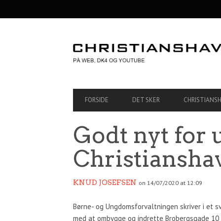
SECONDARY
NAVIGATION
PRIMARY
FORSIDE
DET SKER
CHRISTIANS
NAVIGATION
Godt nyt for 
Christiansha
KNUD JOSEFSEN
on 14/07/2020 at 12:09
Børne- og Ungdomsforvaltningen skriver i et sv
med at ombygge og indrette Brobergsgade 10 t