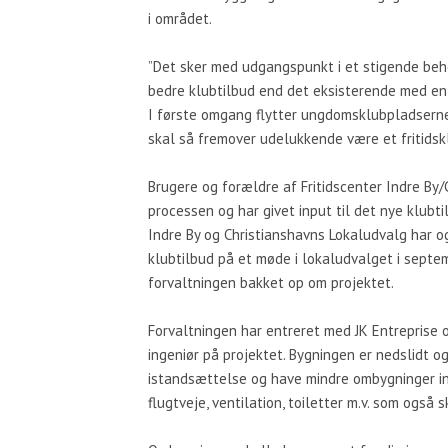
i området.
”Det sker med udgangspunkt i et stigende beho
bedre klubtilbud end det eksisterende med en
I første omgang flytter ungdomsklubpladserne
skal så fremover udelukkende være et fritidsk
Brugere og forældre af Fritidscenter Indre By/
processen og har givet input til det nye klubt
Indre By og Christianshavns Lokaludvalg har o
klubtilbud på et møde i lokaludvalget i septemb
forvaltningen bakket op om projektet.
Forvaltningen har entreret med JK Entreprise 
ingeniør på projektet. Bygningen er nedslidt 
istandsættelse og have mindre ombygninger ind
flugtveje, ventilation, toiletter m.v. som også 