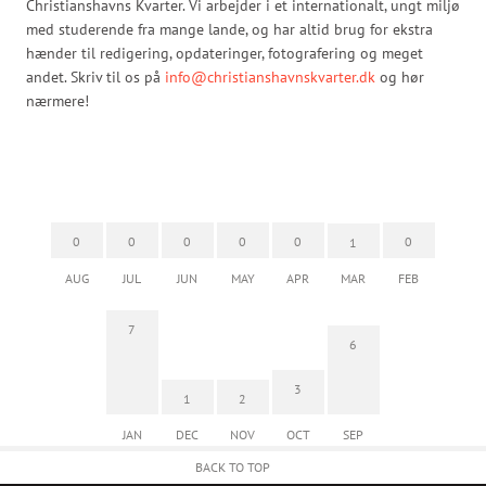
Christianshavns Kvarter. Vi arbejder i et internationalt, ungt miljø
med studerende fra mange lande, og har altid brug for ekstra
hænder til redigering, opdateringer, fotografering og meget
andet. Skriv til os på
info@christianshavnskvarter.dk
og hør
nærmere!
0
0
0
0
0
0
1
AUG
JUL
JUN
MAY
APR
MAR
FEB
7
6
3
1
2
JAN
DEC
NOV
OCT
SEP
BACK TO TOP