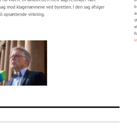
b
ag mod klagenævnene ved byretten. I den sag afsiger
a
il opsættende virkning.
s
e
f
i