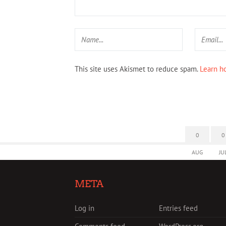
This site uses Akismet to reduce spam.
Learn h
0
0
AUG
JU
META
Log in
Entries feed