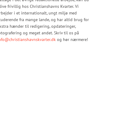
live frivillig hos Christianshavns Kvarter. Vi
rbejder i et internationalt, ungt miljø med
tuderende fra mange lande, og har altid brug for
kstra hænder til redigering, opdateringer,
otografering og meget andet. Skriv til os på
nfo@christianshavnskvarter.dk
og hør nærmere!