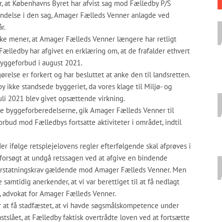
r, at Københavns Byret har afvist sag mod Fælledby P/S
endelse i den sag, Amager Fælleds Venner anlagde ved
r.
ikke mener, at Amager Fælleds Venner længere har retligt
t Fælledby har afgivet en erklæring om, at de frafalder ethvert
 byggeforbud i august 2021.
else er forkert og har besluttet at anke den til landsretten.
y ikke standsede byggeriet, da vores klage til Miljø- og
i 2021 blev givet opsættende virkning.
te byggeforberedelserne, gik Amager Fælleds Venner til
rbud mod Fælledbys fortsatte aktiviteter i området, indtil
er ifølge retsplejelovens regler efterfølgende skal afprøves i
 forsøgt at undgå retssagen ved at afgive en bindende
t erstatningskrav gældende mod Amager Fælleds Venner. Men
 samtidig anerkender, at vi var berettiget til at få nedlagt
, advokat for Amager Fælleds Venner.
 at få stadfæstet, at vi havde søgsmålskompetence under
stslået, at Fælledby faktisk overtrådte loven ved at fortsætte