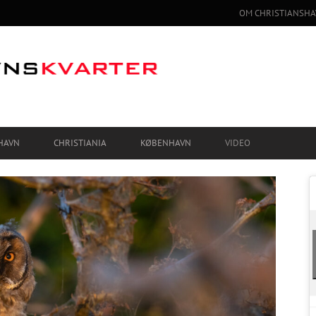
OM CHRISTIANSHA
HAVN
CHRISTIANIA
KØBENHAVN
VIDEO