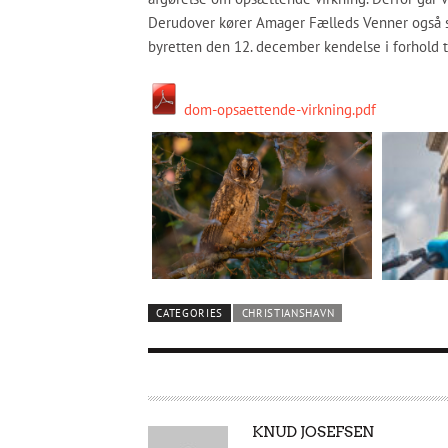
Derudover kører Amager Fælleds Venner også s
byretten den 12. december kendelse i forhold t
dom-opsaettende-virkning.pdf
CATEGORIES
CHRISTIANSHAVN
A
KNUD JOSEFSEN