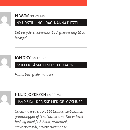
on 24 Jan
HASIM
NY UDSTILLING I DAC: NANNA DITZEL – SÆT KROPPEN FRI
Det ser yderst interessant ud, glæder mig til at
besøge!
on 14 Jan
JOHNNY
SKIPPER PÅ SKOLESKIBET FUDARK
Fantastisk.. gode minder♥️
on 11 Mar
KNUD JOSEFSEN
HVAD SKAL DER SKE MED ORLOGSMUSEET?
Orlogsmuseet er solgt til Lennart Lajboschitz,
grundlægger af "Tier"-butikkerne. Der er lavet
bed- og breakfast, hotel, restaurant,
erhverslejemål, private boliger osv.