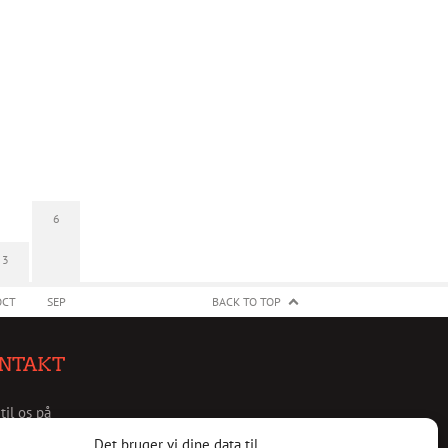
6
3
OCT
SEP
BACK TO TOP
NTAKT
 til os på
christianshavnskvarter.dk
Det bruger vi dine data til