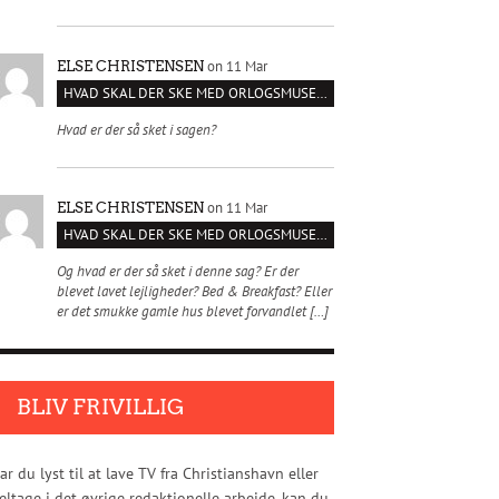
on 11 Mar
ELSE CHRISTENSEN
HVAD SKAL DER SKE MED ORLOGSMUSEET?
Hvad er der så sket i sagen?
on 11 Mar
ELSE CHRISTENSEN
HVAD SKAL DER SKE MED ORLOGSMUSEET?
Og hvad er der så sket i denne sag? Er der
blevet lavet lejligheder? Bed & Breakfast? Eller
er det smukke gamle hus blevet forvandlet […]
BLIV FRIVILLIG
ar du lyst til at lave TV fra Christianshavn eller
eltage i det øvrige redaktionelle arbejde, kan du