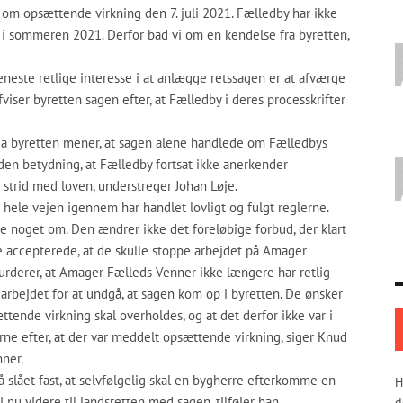
om opsættende virkning den 7. juli 2021. Fælledby har ikke
e i sommeren 2021. Derfor bad vi om en kendelse fra byretten,
neste retlige interesse i at anlægge retssagen er at afværge
fviser byretten sagen efter, at Fælledby i deres processkrifter
, da byretten mener, at sagen alene handlede om Fælledbys
den betydning, at Fælledby fortsat ikke anerkender
i strid med loven, understreger Johan Løje.
 hele vejen igennem har handlet lovligt og fulgt reglerne.
ke noget om. Den ændrer ikke det foreløbige forbud, der klart
ke accepterede, at de skulle stoppe arbejdet på Amager
vurderer, at Amager Fælleds Venner ikke længere har retlig
 arbejdet for at undgå, at sagen kom op i byretten. De ønsker
ttende virkning skal overholdes, og at det derfor ikke var i
rne efter, at der var meddelt opsættende virkning, siger Knud
ner.
få slået fast, at selvfølgelig skal en bygherre efterkomme en
H
 nu videre til landsretten med sagen, tilføjer han.
d