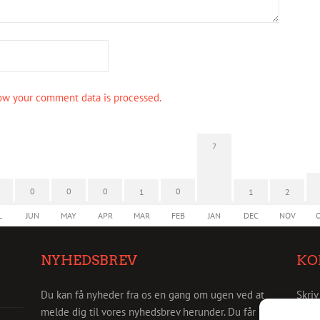
ow your comment data is processed.
7
0
0
0
0
1
1
2
L
JUN
MAY
APR
MAR
FEB
JAN
DEC
NOV
NYHEDSBREV
KO
Du kan få nyheder fra os en gang om ugen ved at
Skriv
melde dig til vores nyhedsbrev herunder. Du får så
info@