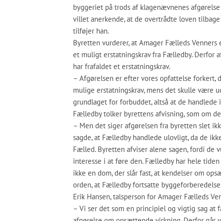
byggeriet på trods af klagenævnenes afgørelse 
villet anerkende, at de overtrådte loven tilbag
tilføjer han.
Byretten vurderer, at Amager Fælleds Venners e
et muligt erstatningskrav fra Fælledby. Derfor a
har frafaldet et erstatningskrav.
– Afgørelsen er efter vores opfattelse forkert
mulige erstatningskrav, mens det skulle være u
grundlaget for forbuddet, altså at de handlede 
Fælledby tolker byrettens afvisning, som om de
– Men det siger afgørelsen fra byretten slet ik
sagde, at Fælledby handlede ulovligt, da de ik
Fælled. Byretten afviser alene sagen, fordi de 
interesse i at føre den. Fælledby har hele tiden
ikke en dom, der slår fast, at kendelser om opsæ
orden, at Fælledby fortsatte byggeforberedelse
Erik Hansen, talsperson for Amager Fælleds Ven
– Vi ser det som en principiel og vigtig sag at 
afgørelse om opsættende virkning. Derfor går vi