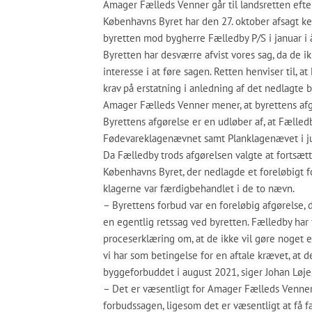
Amager Fælleds Venner går til landsretten efte
Københavns Byret har den 27. oktober afsagt k
byretten mod bygherre Fælledby P/S i januar i å
Byretten har desværre afvist vores sag, da de 
interesse i at føre sagen. Retten henviser til, a
krav på erstatning i anledning af det nedlagte
Amager Fælleds Venner mener, at byrettens afgør
Byrettens afgørelse er en udløber af, at Fælledb
Fødevareklagenævnet samt Planklagenævet i jul
Da Fælledby trods afgørelsen valgte at fortsæt
Københavns Byret, der nedlagde et foreløbigt fo
klagerne var færdigbehandlet i de to nævn.
– Byrettens forbud var en foreløbig afgørelse, d
en egentlig retssag ved byretten. Fælledby har
proceserklæring om, at de ikke vil gøre noge
vi har som betingelse for en aftale krævet, at de
byggeforbuddet i august 2021, siger Johan Løje
– Det er væsentligt for Amager Fælleds Venner
forbudssagen, ligesom det er væsentligt at få fa