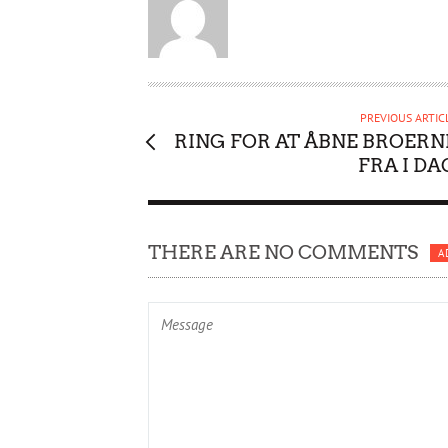
U
T
H
O
R
PREVIOUS ARTIC
RING FOR AT ÅBNE BROERN
FRA I DA
THERE ARE NO COMMENTS
A