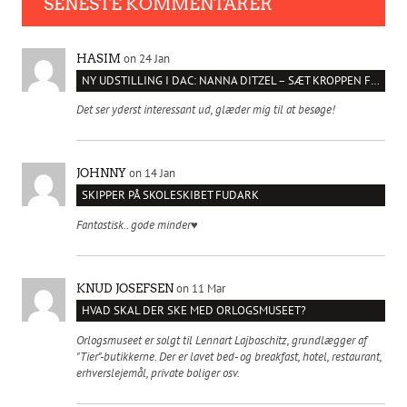
SENESTE KOMMENTARER
on 24 Jan
HASIM
NY UDSTILLING I DAC: NANNA DITZEL – SÆT KROPPEN FRI
Det ser yderst interessant ud, glæder mig til at besøge!
on 14 Jan
JOHNNY
SKIPPER PÅ SKOLESKIBET FUDARK
Fantastisk.. gode minder♥️
on 11 Mar
KNUD JOSEFSEN
HVAD SKAL DER SKE MED ORLOGSMUSEET?
Orlogsmuseet er solgt til Lennart Lajboschitz, grundlægger af
"Tier"-butikkerne. Der er lavet bed- og breakfast, hotel, restaurant,
erhverslejemål, private boliger osv.