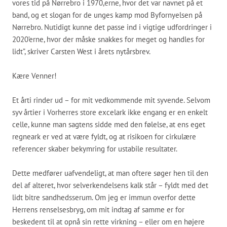
vores tid på Nørrebro i 1970,erne, hvor det var navnet på et
band, og et slogan for de unges kamp mod Byfornyelsen på
Nørrebro. Nutidigt kunne det passe ind i vigtige udfordringer i
2020’erne, hvor der måske snakkes for meget og handles for
lidt”, skriver Carsten West i årets nytårsbrev.
Kære Venner!
Et årti rinder ud – for mit vedkommende mit syvende. Selvom
syv årtier i Vorherres store excelark ikke engang er en enkelt
celle, kunne man sagtens sidde med den følelse, at ens eget
regneark er ved at være fyldt, og at risikoen for cirkulære
referencer skaber bekymring for ustabile resultater.
Dette medfører uafvendeligt, at man oftere søger hen til den
del af alteret, hvor selverkendelsens kalk står – fyldt med det
lidt bitre sandhedsserum. Om jeg er immun overfor dette
Herrens renselsesbryg, om mit indtag af samme er for
beskedent til at opnå sin rette virkning – eller om en højere