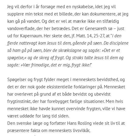
Jeg vil derfor i år forsøge med en nyskabelse, idet jeg vil
supplere min tekst med et billede, der kan dokumentere, at jeg
kan gå på vandet. Og det er vel at mærke ikke en tilfældig
vandoverflade, der her betrædes. Det er Genesareth sø – just
ud for Kapernaum. Her skete det, jf. Matt. 14, 25-27, at ”
i den
fjerde nattevagt kom Jesus til dem, gående på søen. Da disciplene
så ham gå på søen, blev de skrækslagne og sagde: »Det er et
spøgelse,« og de skreg af frygt. Og straks talte Jesus til dem og
sagde: »Vær frimodige, det er mig, frygt ikke!
”
Spøgelser og frygt fylder meget i menneskets bevidsthed, og
det er der nok gode eksistentielle forklaringer på. Mennesket
har overlevet på grund af et både bevidst og ubevidst
frygtinstinkt, der har forebygget farlige situationer. Men hvis
mennesket ikke havde kunnet overvinde frygten, ville vi have
været uddøde for lang tid siden.
Den svenske læge og forfatter Hans Rosling viede sit liv til at
præsentere fakta om menneskets livsvilkår,