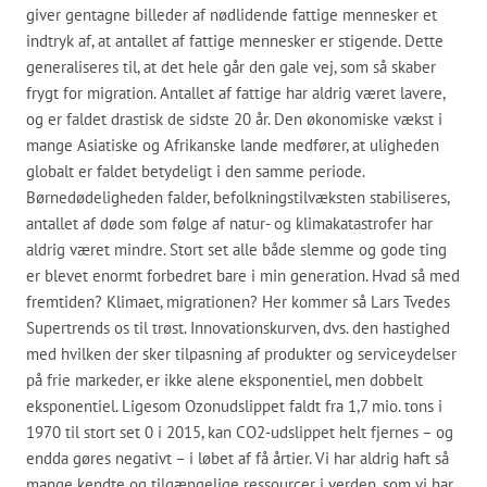
giver gentagne billeder af nødlidende fattige mennesker et
indtryk af, at antallet af fattige mennesker er stigende. Dette
generaliseres til, at det hele går den gale vej, som så skaber
frygt for migration. Antallet af fattige har aldrig været lavere,
og er faldet drastisk de sidste 20 år. Den økonomiske vækst i
mange Asiatiske og Afrikanske lande medfører, at uligheden
globalt er faldet betydeligt i den samme periode.
Børnedødeligheden falder, befolkningstilvæksten stabiliseres,
antallet af døde som følge af natur- og klimakatastrofer har
aldrig været mindre. Stort set alle både slemme og gode ting
er blevet enormt forbedret bare i min generation. Hvad så med
fremtiden? Klimaet, migrationen? Her kommer så Lars Tvedes
Supertrends os til trøst. Innovationskurven, dvs. den hastighed
med hvilken der sker tilpasning af produkter og serviceydelser
på frie markeder, er ikke alene eksponentiel, men dobbelt
eksponentiel. Ligesom Ozonudslippet faldt fra 1,7 mio. tons i
1970 til stort set 0 i 2015, kan CO2-udslippet helt fjernes – og
endda gøres negativt – i løbet af få årtier. Vi har aldrig haft så
mange kendte og tilgængelige ressourcer i verden, som vi har