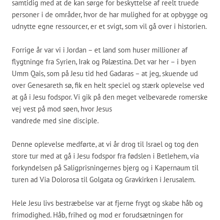
samtidig med at de kan sørge for beskyttelse af reelt truede
personer i de områder, hvor de har mulighed for at opbygge og
udnytte egne ressourcer, er et svigt, som vil gå over i historien.
Forrige år var vi i Jordan – et land som huser millioner af
flygtninge fra Syrien, Irak og Palæstina. Det var her – i byen
Umm Qais, som på Jesu tid hed Gadaras – at jeg, skuende ud
over Genesareth sø, fik en helt speciel og stærk oplevelse ved
at gå i Jesu fodspor. Vi gik på den meget velbevarede romerske
vej vest på mod søen, hvor Jesus
vandrede med sine disciple.
Denne oplevelse medførte, at vi år drog til Israel og tog den
store tur med at gå i Jesu fodspor fra fødslen i Betlehem, via
forkyndelsen på Saligprisningernes bjerg og i Kapernaum til
turen ad Via Dolorosa til Golgata og Gravkirken i Jerusalem.
Hele Jesu livs bestræbelse var at fjerne frygt og skabe håb og
frimodighed. Håb, frihed og mod er forudsætningen for