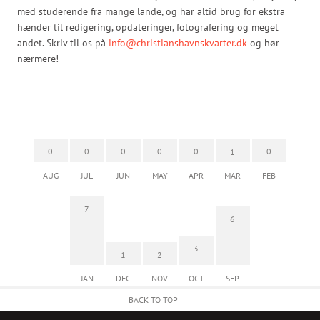
med studerende fra mange lande, og har altid brug for ekstra
hænder til redigering, opdateringer, fotografering og meget
andet. Skriv til os på
info@christianshavnskvarter.dk
og hør
nærmere!
0
0
0
0
0
0
1
AUG
JUL
JUN
MAY
APR
MAR
FEB
7
6
3
1
2
JAN
DEC
NOV
OCT
SEP
BACK TO TOP