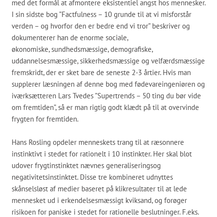
med det formål at afmontere eksistentiel angst hos mennesker.
I sin sidste bog ”Factfulness – 10 grunde til at vi misforstår
verden – og hvorfor den er bedre end vi tror” beskriver og
dokumenterer han de enorme sociale,
økonomiske, sundhedsmæssige, demografiske,
uddannelsesmæssige, sikkerhedsmæssige og velfærdsmæssige
fremskridt, der er sket bare de seneste 2-3 årtier. Hvis man
supplerer læsningen af denne bog med fødevareingeniøren og
iværksætteren Lars Tvedes ”Supertrends – 50 ting du bør vide
om fremtiden”, så er man rigtig godt klædt på til at overvinde
frygten for fremtiden.
Hans Rosling opdeler menneskets trang til at ræsonnere
instinktivt i stedet for rationelt i 10 instinkter. Her skal blot
udover frygtinstinktet nævnes generaliseringsog
negativitetsinstinktet. Disse tre kombineret udnyttes
skånselsløst af medier baseret på klikresultater til at lede
mennesket ud i erkendelsesmæssigt kviksand, og forøger
risikoen for paniske i stedet for rationelle beslutninger. F.eks.