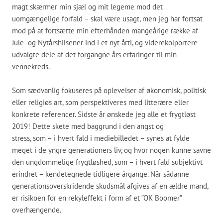
magt skærmer min sjæl og mit legeme mod det
uomgængelige forfald – skal være usagt, men jeg har fortsat
mod på at fortsætte min efterhånden mangeårige række af
Jule- og Nytårshilsener ind i et nyt årti, og viderekolportere
udvalgte dele af det forgangne års erfaringer til min
vennekreds.
Som sædvanlig fokuseres på oplevelser af økonomisk, politisk
eller religiøs art, som perspektiveres med litterære eller
konkrete referencer. Sidste år ønskede jeg alle et frygtløst
2019! Dette skete med baggrund i den angst og
stress, som – i hvert fald i mediebilledet – synes at fylde
meget i de yngre generationers liv, og hvor nogen kunne savne
den ungdommelige frygtløshed, som – i hvert fald subjektivt
erindret – kendetegnede tidligere årgange. Når sådanne
generationsoverskridende skudsmål afgives af en ældre mand,
er risikoen for en rekyleffekt i form af et ”OK Boomer”
overhængende.