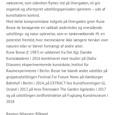
væksterne, som sidenhen flyttes ind på Overgaden, vil gro
organisk og uforstyrret udstillingsperioden igennem – ude af
kunsthallens kontrol.
Med dette kompromisløse indgreb på Overgaden giver Rune
Bosse de besøgende en radikalt anderledes og enestående
udstillings- og natur oplevelse, som er tankevækkende ift. en
potentiel fremtid, hvor menneskene ikke længere hersker over
naturen eller er blevet fortrængt af andre arter.
Rune Bosse (f. 1987) er uddannet fra Det Kgl. Danske
Kunstakademi i 2016 kombineret med studier på Olafur
Eliassons eksperimenterede kunstskole, Institut für
Raumexperimente i Berlin. Bosse har blandt andet udstillet på
gruppeudstillingen Festival For Future Nows på Hamburger
Bahnhof i Berlin i 2014, på EXTRACT hos Kunstforeningen GL
Strand i 2017, på Aros-Triennalen The Garden ligeledes i 2017
og på udstillingen Jordforbindelse på Fuglsang Kunstmuseum i
2018
Rasmus Nilausen: Blåtand