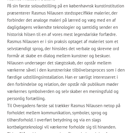
På sin første soloudstilling på en københavnsk kunstinstitution
præsenterer Rasmus Nilausen stedsspecifikke malerier, der
forbinder det analoge maleri på lærred og væg med en af
dagligdagens velkendte teknologier og samtidig sender en
historisk hilsen til en af vores mest legendariske forfædre.
Rasmus Nilausen er i sin praksis optaget af maleriet som et
selvstændigt sprog, der hinsides det verbale og skrevne ord
formår at skabe en dialog mellem kunstner og beskuer.
Nilausen undersøger det slægtsskab, der opstår mellem
værkerne såvel i den kunstneriske tilblivelsesproces som i den
færdige udstillingsinstallation. Han er særligt interesseret i
den forbindelse og relation, der opstår når publikum møder
værkernes symbolverden og selv skaber en meningsfuld og
personlig fortælling.
Til Overgadens første sal trækker Rasmus Nilausen netop på
forholdet mellem kommunikation, symboler, sprog og
tilhørsforhold. I overført betydning og via en slags
kortbølgeteknologi vil værkerne forholde sig til hinanden.