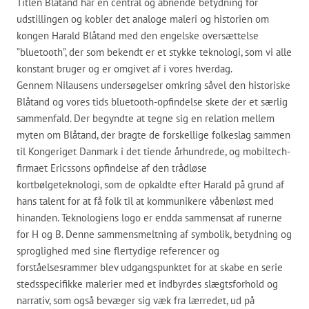
Titlen Blåtand har en central og åbnende betydning for
udstillingen og kobler det analoge maleri og historien om
kongen Harald Blåtand med den engelske oversættelse
”bluetooth”, der som bekendt er et stykke teknologi, som vi alle
konstant bruger og er omgivet af i vores hverdag.
Gennem Nilausens undersøgelser omkring såvel den historiske
Blåtand og vores tids bluetooth-opfindelse skete der et særlig
sammenfald. Der begyndte at tegne sig en relation mellem
myten om Blåtand, der bragte de forskellige folkeslag sammen
til Kongeriget Danmark i det tiende århundrede, og mobiltech-
firmaet Ericssons opfindelse af den trådløse
kortbølgeteknologi, som de opkaldte efter Harald på grund af
hans talent for at få folk til at kommunikere våbenløst med
hinanden. Teknologiens logo er endda sammensat af runerne
for H og B. Denne sammensmeltning af symbolik, betydning og
sproglighed med sine flertydige referencer og
forståelsesrammer blev udgangspunktet for at skabe en serie
stedsspecifikke malerier med et indbyrdes slægtsforhold og
narrativ, som også bevæger sig væk fra lærredet, ud på