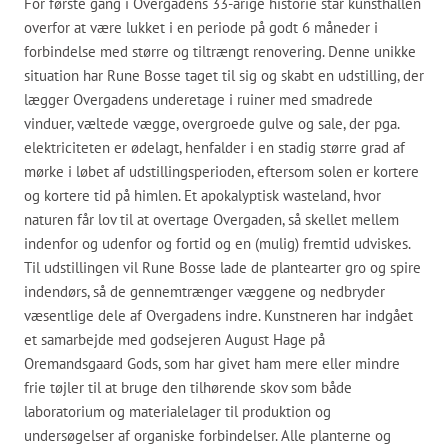
For første gang i Overgadens 33-årige historie står kunsthallen
overfor at være lukket i en periode på godt 6 måneder i
forbindelse med større og tiltrængt renovering. Denne unikke
situation har Rune Bosse taget til sig og skabt en udstilling, der
lægger Overgadens underetage i ruiner med smadrede
vinduer, væltede vægge, overgroede gulve og sale, der pga.
elektriciteten er ødelagt, henfalder i en stadig større grad af
mørke i løbet af udstillingsperioden, eftersom solen er kortere
og kortere tid på himlen. Et apokalyptisk wasteland, hvor
naturen får lov til at overtage Overgaden, så skellet mellem
indenfor og udenfor og fortid og en (mulig) fremtid udviskes.
Til udstillingen vil Rune Bosse lade de plantearter gro og spire
indendørs, så de gennemtrænger væggene og nedbryder
væsentlige dele af Overgadens indre. Kunstneren har indgået
et samarbejde med godsejeren August Hage på
Oremandsgaard Gods, som har givet ham mere eller mindre
frie tøjler til at bruge den tilhørende skov som både
laboratorium og materialelager til produktion og
undersøgelser af organiske forbindelser. Alle planterne og