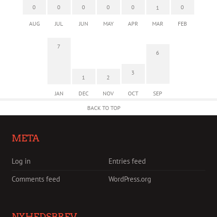
0
0
0
0
0
0
1
AUG
JUL
JUN
MAY
APR
MAR
FEB
7
6
3
1
2
JAN
DEC
NOV
OCT
SEP
BACK TO TOP
META
Log in
Entries feed
Comments feed
WordPress.org
NYHEDSBREV