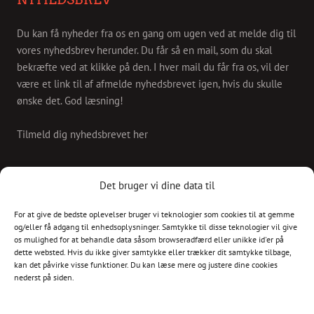
Du kan få nyheder fra os en gang om ugen ved at melde dig til
vores nyhedsbrev herunder. Du får så en mail, som du skal
bekræfte ved at klikke på den. I hver mail du får fra os, vil der
være et link til af afmelde nyhedsbrevet igen, hvis du skulle
ønske det. God læsning!
Tilmeld dig nyhedsbrevet her
KONTAKT
Det bruger vi dine data til
For at give de bedste oplevelser bruger vi teknologier som cookies til at gemme
Skriv til os på
og/eller få adgang til enhedsoplysninger. Samtykke til disse teknologier vil give
info@christianshavnskvarter.dk
os mulighed for at behandle data såsom browseradfærd eller unikke id'er på
dette websted. Hvis du ikke giver samtykke eller trækker dit samtykke tilbage,
kan det påvirke visse funktioner. Du kan læse mere og justere dine cookies
nederst på siden.
Copyright © 2017 All rights reserved.