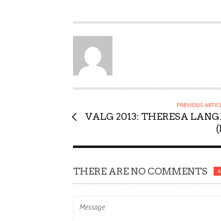
A
U
T
H
O
R
PREVIOUS ARTIC
VALG 2013: THERESA LANG
(
THERE ARE NO COMMENTS