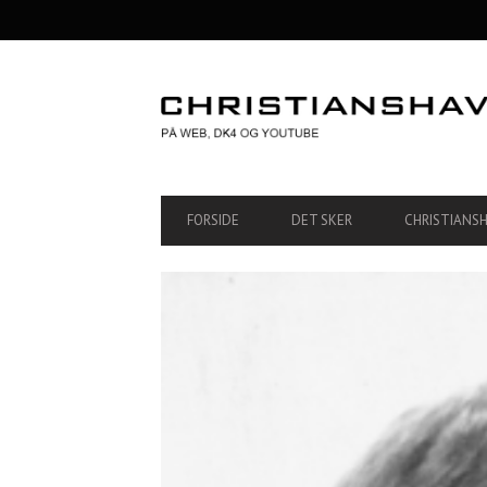
SECONDARY
NAVIGATION
PRIMARY
FORSIDE
DET SKER
CHRISTIANS
NAVIGATION