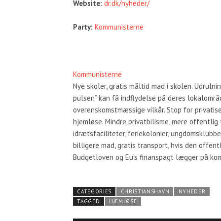
Website:
dr.dk/nyheder/
Party:
Kommunisterne
Kommunisterne
Nye skoler, gratis måltid mad i skolen. Udrulni
pulsen” kan få indflydelse på deres lokalområ
overenskomstmæssige vilkår. Stop for privatis
hjemløse. Mindre privatbilisme, mere offentlig 
idrætsfaciliteter, feriekolonier, ungdomsklubb
billigere mad, gratis transport, hvis den offe
Budgetloven og Eu’s finanspagt lægger på k
CATEGORIES
CHRISTIANSHAVN
NYHEDER
TAGGED
HJEMLØSE