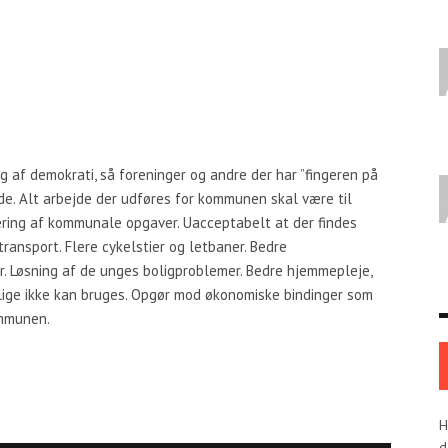
ng af demokrati, så foreninger og andre der har ”fingeren på
de. Alt arbejde der udføres for kommunen skal være til
ering af kommunale opgaver. Uacceptabelt at der findes
transport. Flere cykelstier og letbaner. Bedre
er. Løsning af de unges boligproblemer. Bedre hjemmepleje,
ntlige ikke kan bruges. Opgør mod økonomiske bindinger som
ommunen.
H
d