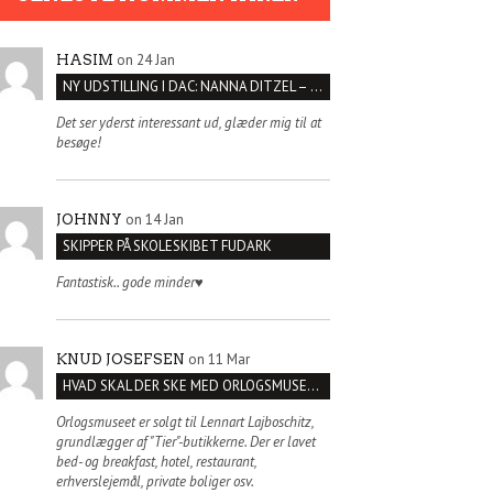
on 24 Jan
HASIM
NY UDSTILLING I DAC: NANNA DITZEL – SÆT KROPPEN FRI
Det ser yderst interessant ud, glæder mig til at
besøge!
on 14 Jan
JOHNNY
SKIPPER PÅ SKOLESKIBET FUDARK
Fantastisk.. gode minder♥️
on 11 Mar
KNUD JOSEFSEN
HVAD SKAL DER SKE MED ORLOGSMUSEET?
Orlogsmuseet er solgt til Lennart Lajboschitz,
grundlægger af "Tier"-butikkerne. Der er lavet
bed- og breakfast, hotel, restaurant,
erhverslejemål, private boliger osv.