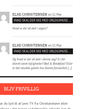
on 11 Mar
ELSE CHRISTENSEN
HVAD SKAL DER SKE MED ORLOGSMUSEET?
Hvad er der så sket i sagen?
on 11 Mar
ELSE CHRISTENSEN
HVAD SKAL DER SKE MED ORLOGSMUSEET?
Og hvad er der så sket i denne sag? Er der
blevet lavet lejligheder? Bed & Breakfast? Eller
er det smukke gamle hus blevet forvandlet […]
BLIV FRIVILLIG
ar du lyst til at lave TV fra Christianshavn eller
eltage i det øvrige redaktionelle arbejde, kan du