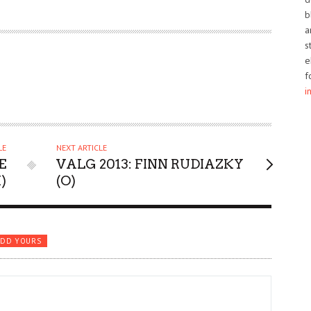
b
a
s
e
f
i
LE
NEXT ARTICLE
E
VALG 2013: FINN RUDIAZKY
I)
(O)
ADD YOURS