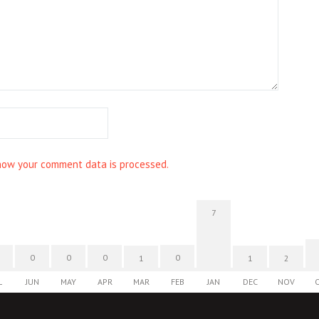
how your comment data is processed.
7
0
0
0
0
1
1
2
L
JUN
MAY
APR
MAR
FEB
JAN
DEC
NOV