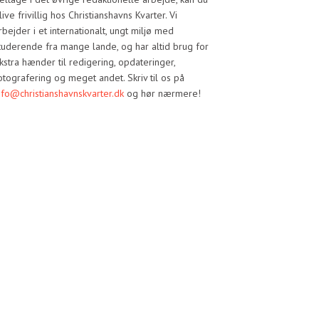
live frivillig hos Christianshavns Kvarter. Vi
rbejder i et internationalt, ungt miljø med
tuderende fra mange lande, og har altid brug for
kstra hænder til redigering, opdateringer,
otografering og meget andet. Skriv til os på
nfo@christianshavnskvarter.dk
og hør nærmere!