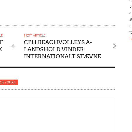
b
a
s
e
f
LE
NEXT ARTICLE
i
T
CPH BEACHVOLLEYS A-
K
LANDSHOLD VINDER
INTERNATIONALT STÆVNE
DD YOURS