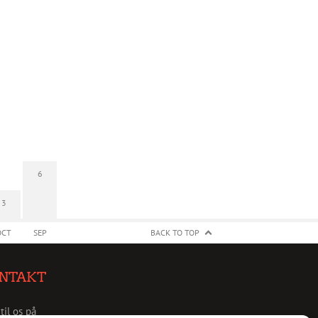
6
3
OCT
SEP
BACK TO TOP
NTAKT
 til os på