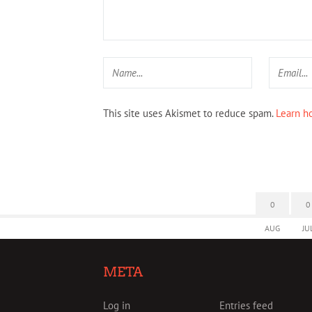
This site uses Akismet to reduce spam.
Learn h
0
0
AUG
JU
META
Log in
Entries feed