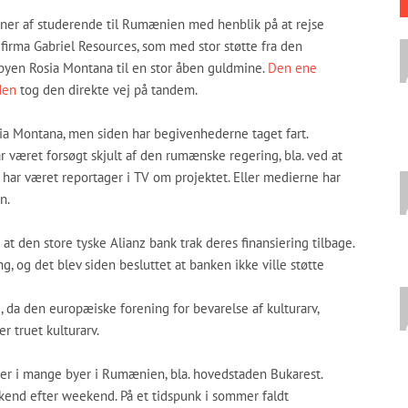
ner af studerende til Rumænien med henblik på at rejse
irma Gabriel Resources, som med stor støtte fra den
yen Rosia Montana til en stor åben guldmine.
Den ene
den
tog den direkte vej på tandem.
a Montana, men siden har begivenhederne taget fart.
æret forsøgt skjult af den rumænske regering, bla. ved at
har været reportager i TV om projektet. Eller medierne har
n.
 at den store tyske Alianz bank trak deres finansiering tilbage.
ng, og det blev siden besluttet at banken ikke ville støtte
, da den europæiske forening for bevarelse af kulturarv,
r truet kulturarv.
ster i mange byer i Rumænien, bla. hovedstaden Bukarest.
end efter weekend. På et tidspunk i sommer faldt