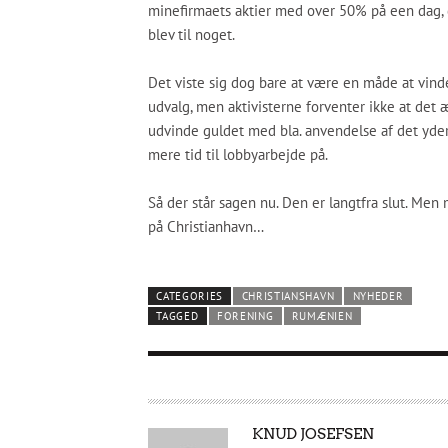
minefirmaets aktier med over 50% på een dag,
blev til noget.
Det viste sig dog bare at være en måde at vinde
udvalg, men aktivisterne forventer ikke at det æ
udvinde guldet med bla. anvendelse af det yder
mere tid til lobbyarbejde på.
Så der står sagen nu. Den er langtfra slut. Men 
på Christianhavn…
CATEGORIES
CHRISTIANSHAVN
NYHEDER
TAGGED
FORENING
RUMÆNIEN
A
KNUD JOSEFSEN