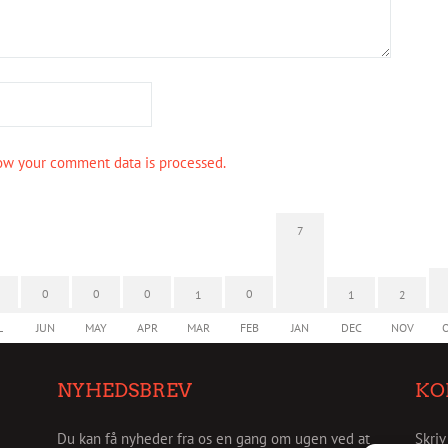
ow your comment data is processed.
7
0
0
0
0
1
1
2
L
JUN
MAY
APR
MAR
FEB
JAN
DEC
NOV
NYHEDSBREV
KO
Du kan få nyheder fra os en gang om ugen ved at
Skriv