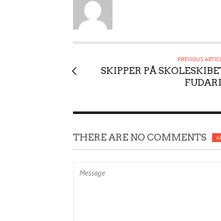
U
T
H
O
R
PREVIOUS ARTIC
SKIPPER PÅ SKOLESKIBE
FUDAR
THERE ARE NO COMMENTS
A