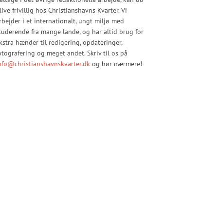
live frivillig hos Christianshavns Kvarter. Vi
rbejder i et internationalt, ungt miljø med
tuderende fra mange lande, og har altid brug for
kstra hænder til redigering, opdateringer,
otografering og meget andet. Skriv til os på
nfo@christianshavnskvarter.dk
og hør nærmere!