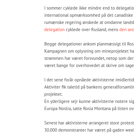
I sommer cyklede ikke mindre end to delegatio
international opmærksomhed på det canadiske f
rumænske regering ønskede at omdanne landsb
delegation
cyklede over Rusland, mens
den an
Begge delegationer ankom planmæssigt til Rosi
Kampagnen om oplysning om mineprojektet har v
strømmen har været forsvundet, netop som der 
været bange for overhovedet at skrive om sage
I det sene forår opnåede aktivisterne imidlertid
Aktiviter fik taletid på bankens generalforsamli
projektet.
En yderligere sejr kunne aktivisterne notere sig
Europa Nostra, satte Rosia Montana på listen ove
Senest har aktivisterne arrangeret store prote
30.000 demonstranter har været på gaden week