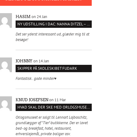
on 24 Jan
HASIM
NY UDSTILLING I DAC: NANNA DITZEL – SÆT KROPPEN FRI
Det ser yderst interessant ud, glæder mig til at
besøge!
on 14 Jan
JOHNNY
SKIPPER PÅ SKOLESKIBET FUDARK
Fantastisk.. gode minder♥️
on 11 Mar
KNUD JOSEFSEN
HVAD SKAL DER SKE MED ORLOGSMUSEET?
Orlogsmuseet er solgt til Lennart Lajboschitz,
grundlægger af "Tier"-butikkerne. Der er lavet
bed- og breakfast, hotel, restaurant,
erhverslejemål, private boliger osv.