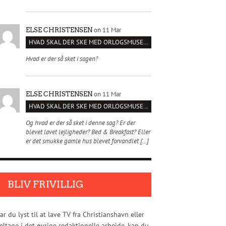
on 11 Mar
ELSE CHRISTENSEN
HVAD SKAL DER SKE MED ORLOGSMUSEET?
Hvad er der så sket i sagen?
on 11 Mar
ELSE CHRISTENSEN
HVAD SKAL DER SKE MED ORLOGSMUSEET?
Og hvad er der så sket i denne sag? Er der
blevet lavet lejligheder? Bed & Breakfast? Eller
er det smukke gamle hus blevet forvandlet […]
BLIV FRIVILLIG
ar du lyst til at lave TV fra Christianshavn eller
eltage i det øvrige redaktionelle arbejde, kan du