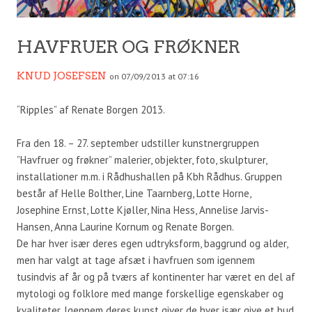
HAVFRUER OG FRØKNER
KNUD JOSEFSEN
on 07/09/2013 at 07:16
“Ripples” af Renate Borgen 2013.
Fra den 18. – 27. september udstiller kunstnergruppen
”Havfruer og frøkner” malerier, objekter, foto, skulpturer,
installationer m.m. i Rådhushallen på Kbh Rådhus. Gruppen
består af Helle Bolther, Line Taarnberg, Lotte Horne,
Josephine Ernst, Lotte Kjøller, Nina Hess, Annelise Jarvis-
Hansen, Anna Laurine Kornum og Renate Borgen.
De har hver især deres egen udtryksform, baggrund og alder,
men har valgt at tage afsæt i havfruen som igennem
tusindvis af år og på tværs af kontinenter har været en del af
mytologi og folklore med mange forskellige egenskaber og
kvaliteter. Igennem deres kunst giver de hver især give et bud