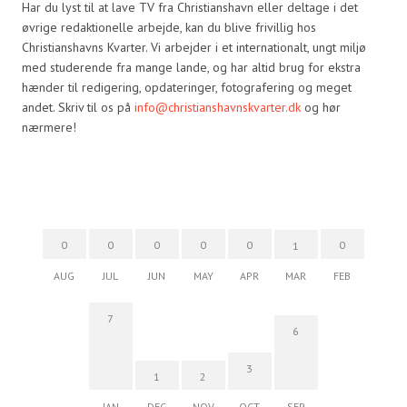
Har du lyst til at lave TV fra Christianshavn eller deltage i det
øvrige redaktionelle arbejde, kan du blive frivillig hos
Christianshavns Kvarter. Vi arbejder i et internationalt, ungt miljø
med studerende fra mange lande, og har altid brug for ekstra
hænder til redigering, opdateringer, fotografering og meget
andet. Skriv til os på
info@christianshavnskvarter.dk
og hør
nærmere!
0
0
0
0
0
0
1
AUG
JUL
JUN
MAY
APR
MAR
FEB
7
6
3
1
2
JAN
DEC
NOV
OCT
SEP