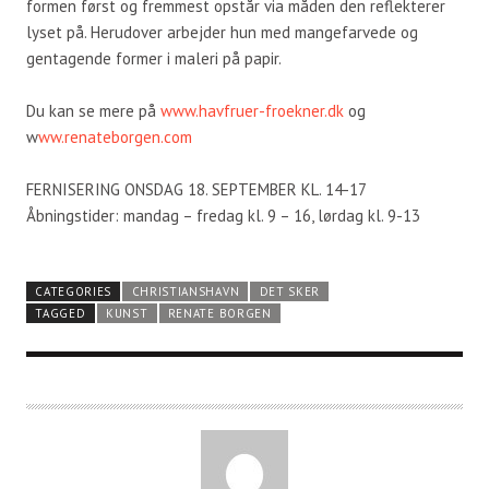
formen først og fremmest opstår via måden den reflekterer
lyset på. Herudover arbejder hun med mangefarvede og
gentagende former i maleri på papir.
Du kan se mere på
www.havfruer-froekner.dk
og
w
ww.renateborgen.com
FERNISERING ONSDAG 18. SEPTEMBER KL. 14-17
Åbningstider: mandag – fredag kl. 9 – 16, lørdag kl. 9-13
CATEGORIES
CHRISTIANSHAVN
DET SKER
TAGGED
KUNST
RENATE BORGEN