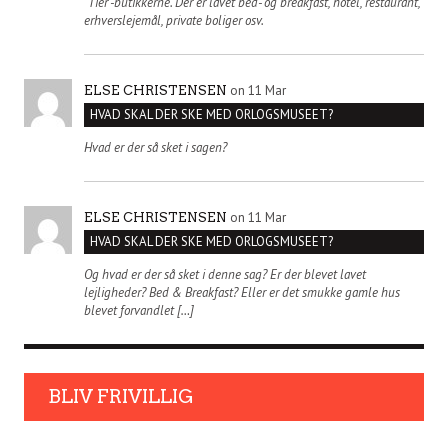
"Tier"-butikkerne. Der er lavet bed- og breakfast, hotel, restaurant,
erhverslejemål, private boliger osv.
on 11 Mar
ELSE CHRISTENSEN
HVAD SKAL DER SKE MED ORLOGSMUSEET?
Hvad er der så sket i sagen?
on 11 Mar
ELSE CHRISTENSEN
HVAD SKAL DER SKE MED ORLOGSMUSEET?
Og hvad er der så sket i denne sag? Er der blevet lavet
lejligheder? Bed & Breakfast? Eller er det smukke gamle hus
blevet forvandlet […]
BLIV FRIVILLIG