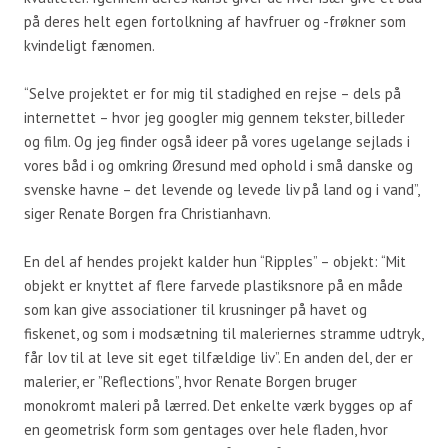
på deres helt egen fortolkning af havfruer og -frøkner som
kvindeligt fænomen.
“Selve projektet er for mig til stadighed en rejse – dels på
internettet – hvor jeg googler mig gennem tekster, billeder
og film. Og jeg finder også ideer på vores ugelange sejlads i
vores båd i og omkring Øresund med ophold i små danske og
svenske havne – det levende og levede liv på land og i vand”,
siger Renate Borgen fra Christianhavn.
En del af hendes projekt kalder hun “Ripples” – objekt: “Mit
objekt er knyttet af flere farvede plastiksnore på en måde
som kan give associationer til krusninger på havet og
fiskenet, og som i modsætning til maleriernes stramme udtryk,
får lov til at leve sit eget tilfældige liv”. En anden del, der er
malerier, er ”Reflections”, hvor Renate Borgen bruger
monokromt maleri på lærred. Det enkelte værk bygges op af
en geometrisk form som gentages over hele fladen, hvor