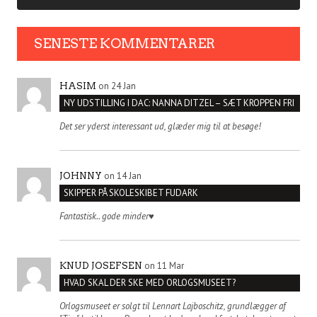
SENESTE KOMMENTARER
on 24 Jan
HASIM
NY UDSTILLING I DAC: NANNA DITZEL – SÆT KROPPEN FRI
Det ser yderst interessant ud, glæder mig til at besøge!
on 14 Jan
JOHNNY
SKIPPER PÅ SKOLESKIBET FUDARK
Fantastisk.. gode minder♥️
on 11 Mar
KNUD JOSEFSEN
HVAD SKAL DER SKE MED ORLOGSMUSEET?
Orlogsmuseet er solgt til Lennart Lajboschitz, grundlægger af