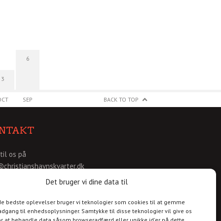
6
3
OCT
SEP
BACK TO TOP
NTAKT
 til os på
@christianshavnskvarter.dk
Det bruger vi dine data til
 de bedste oplevelser bruger vi teknologier som cookies til at gemme
adgang til enhedsoplysninger. Samtykke til disse teknologier vil give os
r at behandle data såsom browseradfærd eller unikke id'er på dette