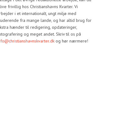
live frivillig hos Christianshavns Kvarter. Vi
rbejder i et internationalt, ungt miljø med
tuderende fra mange lande, og har altid brug for
kstra hænder til redigering, opdateringer,
otografering og meget andet. Skriv til os på
nfo@christianshavnskvarter.dk
og hør nærmere!