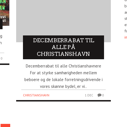
b
a
s
e
f
og
i
DECEMBERRABAT TIL
n
ALLE PÅ
CHRISTIANSHAVN
0
Decemberrabat til alle Christianshavnere
For at styrke samhørigheden mellem
beboere og de lokale forretningsdrivende i
vores skønne bydel, er vi..
CHRISTIANSHAVN
1 DEC
0