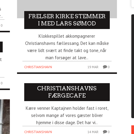
s
FRELSER KIRKE STEMMER
..
I MED LARS SØMOD
0
Klokkespillet akkompagnerer
Christianshavns fællessang. Det kan måske
være lidt svært at finde takt og tone, når
man forsøger at lave..
t
CHRISTIANSHAVN
19 MAR
0
0
CHRISTIANSHAVNS
FÆRGECAFE
Kære venner Kaptajnen holder fast i roret,
selvom mange af vores gæster bliver
hjemme i disse dage. Det har vi..
CHRISTIANSHAVN
14 MAR
0