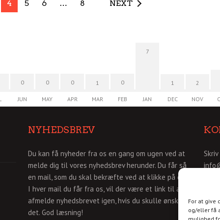
4
5
6
…
8
NEXT
7
0
0
0
0
1
1
2
L
JUN
MAY
APR
MAR
FEB
JAN
DEC
NOV
NYHEDSBREV
KO
Du kan få nyheder fra os en gang om ugen ved at
Skriv
melde dig til vores nyhedsbrev herunder. Du får så
info
en mail, som du skal bekræfte ved at klikke på den.
I hver mail du får fra os, vil der være et link til af
afmelde nyhedsbrevet igen, hvis du skulle ønske
For at give
og/eller få 
det. God læsning!
mulighed fo