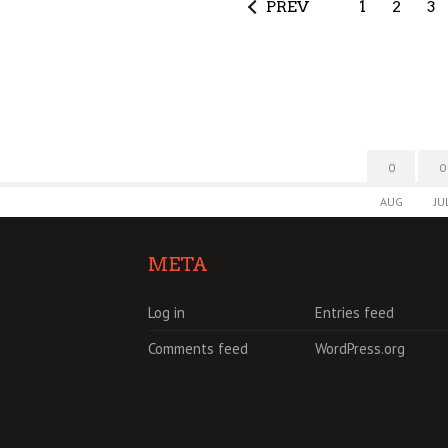
PREV
1
2
3
0
0
AUG
JU
META
Log in
Entries feed
Comments feed
WordPress.org