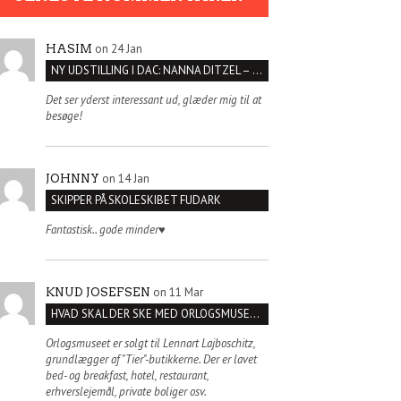
on 24 Jan
HASIM
NY UDSTILLING I DAC: NANNA DITZEL – SÆT KROPPEN FRI
Det ser yderst interessant ud, glæder mig til at
besøge!
on 14 Jan
JOHNNY
SKIPPER PÅ SKOLESKIBET FUDARK
Fantastisk.. gode minder♥️
on 11 Mar
KNUD JOSEFSEN
HVAD SKAL DER SKE MED ORLOGSMUSEET?
Orlogsmuseet er solgt til Lennart Lajboschitz,
grundlægger af "Tier"-butikkerne. Der er lavet
bed- og breakfast, hotel, restaurant,
erhverslejemål, private boliger osv.