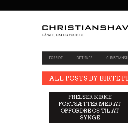
SECONDARY
NAVIGATION
PRIMARY
FORSIDE
DET SKER
CHRISTIANS
NAVIGATION
ALL POSTS BY
BIRTE 
FRELSER KIRKE
FORTSÆTTER MED AT
OPFORDRE OS TIL AT
SYNGE