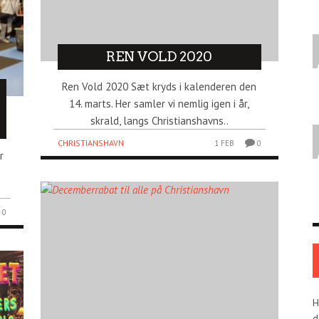
REN VOLD 2020
Ren Vold 2020 Sæt kryds i kalenderen den
14. marts. Her samler vi nemlig igen i år,
skrald, langs Christianshavns..
CHRISTIANSHAVN
1 FEB
0
r
0
H
d