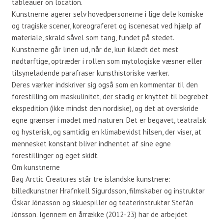
tableauer on location.
Kunstnerne agerer selv hovedpersonerne i lige dele komiske
og tragiske scener, koreograferet og iscenesat ved hjælp af
materiale, skrald såvel som tang, fundet på stedet.
Kunstnerne går linen ud, når de, kun iklædt det mest
nødtørftige, optræder i rollen som mytologiske væsner eller
tilsyneladende parafraser kunsthistoriske værker.
Deres værker indskriver sig også som en kommentar til den
forestilling om maskulinitet, der stadig er knyttet til begrebet
ekspedition (ikke mindst den nordiske), og det at overskride
egne grænser i mødet med naturen. Det er begavet, teatralsk
og hysterisk, og samtidig en klimabevidst hilsen, der viser, at
mennesket konstant bliver indhentet af sine egne
forestillinger og eget skidt.
Om kunstnerne
Bag Arctic Creatures står tre islandske kunstnere:
billedkunstner Hrafnkell Sigurdsson, filmskaber og instruktør
Óskar Jónasson og skuespiller og teaterinstruktør Stefán
Jónsson. Igennem en årrække (2012-23) har de arbejdet