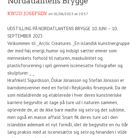
Nordatlantens Brygge
KNUD JOSEFSEN
on 02/06/2023 at 20:57
UDSTILLING PÅ NORDATLANTENS BRYGGE 10. JUNI – 10.
SEPTEMBER 2023
Velkommen til _Arctic Creatures. _En islandsk kunstnergruppe
der med høj energi, humor og indsigt sætter emner som
menneskets forhold til naturen, maskulinitet og
plasticforurening i spil gennem iscenesatte fotografier og
skulpturer. _ _
Hrafnkell Sigurdsson, Óskar Jónasson og Stefán Jónsson er
barndomsvenner med en fortid i Reykjaviks firserpunk. Da de
som midaldrende og etablerede i hver deres kunstneriske
karriere begyndte at tage på ture ud i naturen sammen,
oplevede de, at de ikke bare mødte sig selv og det sublime,
men også en masse affald. Snart fik deres ture ud i den
islandske ødemark et nyt formål, idet de begyndte en nu tiår
lang praksis med at iscenesætte sig selv og hinanden i vilde