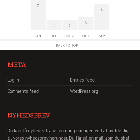
7
6
3
1
2
JAN
DEC
NOV
OCT
SEP
BACK TO TOP
META
Log in
Entries feed
Comments feed
WordPress.org
NYHEDSBREV
Du kan få nyheder fra os en gang om ugen ved at melde dig
til vores nyhedsbrev herunder. Du får så en mail, som du skal