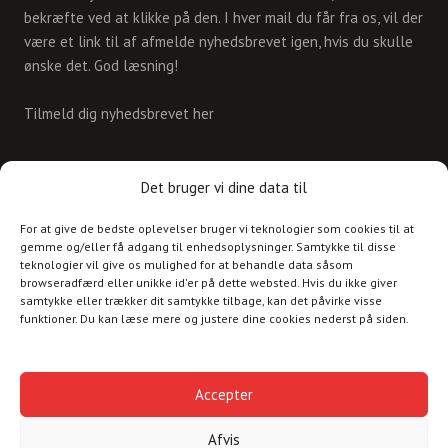
bekræfte ved at klikke på den. I hver mail du får fra os, vil der
være et link til af afmelde nyhedsbrevet igen, hvis du skulle
ønske det. God læsning!
Tilmeld dig nyhedsbrevet her
KONTAKT
Det bruger vi dine data til
For at give de bedste oplevelser bruger vi teknologier som cookies til at
Skriv til os på
gemme og/eller få adgang til enhedsoplysninger. Samtykke til disse
info@christianshavnskvarter.dk
teknologier vil give os mulighed for at behandle data såsom
browseradfærd eller unikke id'er på dette websted. Hvis du ikke giver
samtykke eller trækker dit samtykke tilbage, kan det påvirke visse
funktioner. Du kan læse mere og justere dine cookies nederst på siden.
Copyright © 2017 All rights reserved.
Christiania
Accepter
Kultur
Afvis
Havnen