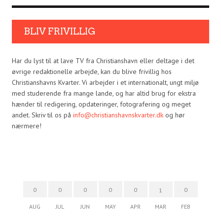
BLIV FRIVILLIG
Har du lyst til at lave TV fra Christianshavn eller deltage i det
øvrige redaktionelle arbejde, kan du blive frivillig hos
Christianshavns Kvarter. Vi arbejder i et internationalt, ungt miljø
med studerende fra mange lande, og har altid brug for ekstra
hænder til redigering, opdateringer, fotografering og meget
andet. Skriv til os på
info@christianshavnskvarter.dk
og hør
nærmere!
0
0
0
0
0
0
1
AUG
JUL
JUN
MAY
APR
MAR
FEB