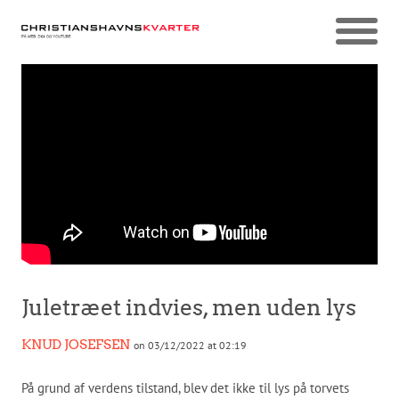
Juletræet indvies, men uden lys
KNUD JOSEFSEN
on 03/12/2022 at 02:19
På grund af verdens tilstand, blev det ikke til lys på torvets