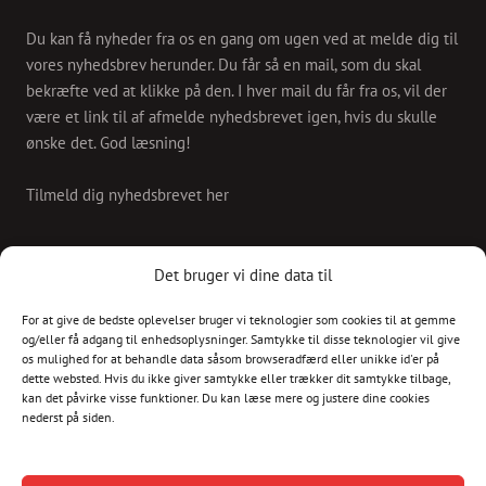
Du kan få nyheder fra os en gang om ugen ved at melde dig til
vores nyhedsbrev herunder. Du får så en mail, som du skal
bekræfte ved at klikke på den. I hver mail du får fra os, vil der
være et link til af afmelde nyhedsbrevet igen, hvis du skulle
ønske det. God læsning!
Tilmeld dig nyhedsbrevet her
KONTAKT
Det bruger vi dine data til
For at give de bedste oplevelser bruger vi teknologier som cookies til at gemme
Skriv til os på
og/eller få adgang til enhedsoplysninger. Samtykke til disse teknologier vil give
info@christianshavnskvarter.dk
os mulighed for at behandle data såsom browseradfærd eller unikke id'er på
dette websted. Hvis du ikke giver samtykke eller trækker dit samtykke tilbage,
kan det påvirke visse funktioner. Du kan læse mere og justere dine cookies
nederst på siden.
Copyright © 2017 All rights reserved.
Christiania