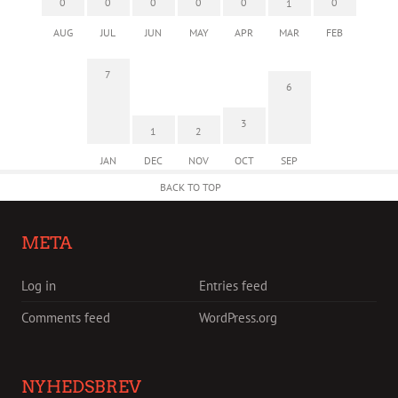
0
0
0
0
0
0
1
AUG
JUL
JUN
MAY
APR
MAR
FEB
7
6
3
1
2
JAN
DEC
NOV
OCT
SEP
BACK TO TOP
META
Log in
Entries feed
Comments feed
WordPress.org
NYHEDSBREV