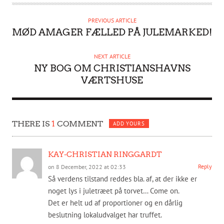
T
H
PREVIOUS ARTICLE
O
MØD AMAGER FÆLLED PÅ JULEMARKED!
R
NEXT ARTICLE
NY BOG OM CHRISTIANSHAVNS
VÆRTSHUSE
THERE IS
1
COMMENT
ADD YOURS
KAY-CHRISTIAN RINGGARDT
Reply
on 8 December, 2022 at 02:33
Så verdens tilstand reddes bla. af, at der ikke er
noget lys i juletræet på torvet… Come on.
Det er helt ud af proportioner og en dårlig
beslutning lokaludvalget har truffet.