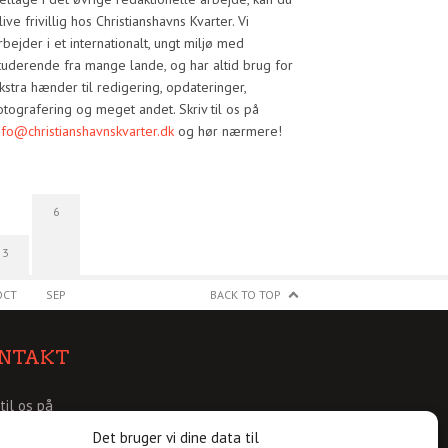
live frivillig hos Christianshavns Kvarter. Vi
rbejder i et internationalt, ungt miljø med
tuderende fra mange lande, og har altid brug for
kstra hænder til redigering, opdateringer,
otografering og meget andet. Skriv til os på
nfo@christianshavnskvarter.dk
og hør nærmere!
6
3
OCT
SEP
BACK TO TOP
NTAKT
 til os på
@christianshavnskvarter.dk
Det bruger vi dine data til