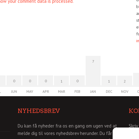
how your comment data is processed.
b
a
s
e
f
i
7
0
0
0
0
1
1
2
L
JUN
MAY
APR
MAR
FEB
JAN
DEC
NOV
NYHEDSBREV
KO
Du kan få nyheder fra os en gang om ugen ved at
Skriv
melde dig til vores nyhedsbrev herunder. Du får så
info