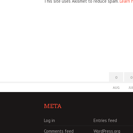
This site uses Akismet to reduce spam.
Learn 
0
0
AUG
JU
META
Log in
Entries feed
Comments feed
WordPress.org