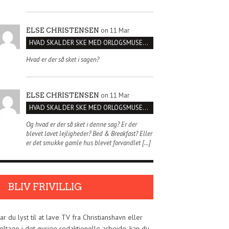
on 11 Mar
ELSE CHRISTENSEN
HVAD SKAL DER SKE MED ORLOGSMUSEET?
Hvad er der så sket i sagen?
on 11 Mar
ELSE CHRISTENSEN
HVAD SKAL DER SKE MED ORLOGSMUSEET?
Og hvad er der så sket i denne sag? Er der
blevet lavet lejligheder? Bed & Breakfast? Eller
er det smukke gamle hus blevet forvandlet […]
BLIV FRIVILLIG
ar du lyst til at lave TV fra Christianshavn eller
eltage i det øvrige redaktionelle arbejde, kan du