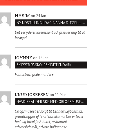
on 24 Jan
HASIM
NY UDSTILLING I DAC: NANNA DITZEL – SÆT KROPPEN FRI
Det ser yderst interessant ud, glæder mig til at
besøge!
on 14 Jan
JOHNNY
SKIPPER PÅ SKOLESKIBET FUDARK
Fantastisk.. gode minder♥️
on 11 Mar
KNUD JOSEFSEN
HVAD SKAL DER SKE MED ORLOGSMUSEET?
Orlogsmuseet er solgt til Lennart Lajboschitz,
grundlægger af "Tier"-butikkerne. Der er lavet
bed- og breakfast, hotel, restaurant,
erhverslejemål, private boliger osv.