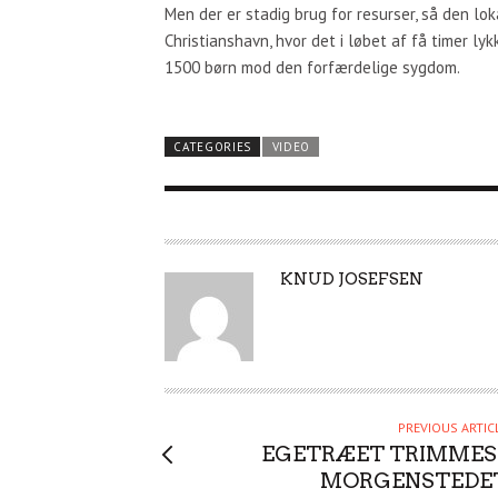
Men der er stadig brug for resurser, så den lo
Christianshavn, hvor det i løbet af få timer lyk
1500 børn mod den forfærdelige sygdom.
CATEGORIES
VIDEO
A
KNUD JOSEFSEN
U
T
H
O
R
PREVIOUS ARTIC
EGETRÆET TRIMMES 
MORGENSTEDE