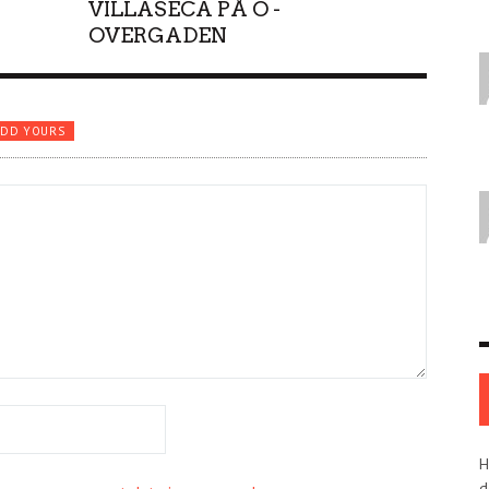
VILLASECA PÅ O -
OVERGADEN
ADD YOURS
H
d