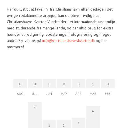
Har du lyst til at lave TV fra Christianshavn eller deltage i det
øvrige redaktionelle arbejde, kan du blive frivillig hos
Christianshavns Kvarter. Vi arbejder i et internationalt, ungt miljø
med studerende fra mange lande, og har altid brug for ekstra
hænder til redigering, opdateringer, fotografering og meget
andet. Skriv til os på
info@christianshavnskvarter.dk
og hør
nærmere!
0
0
0
0
0
0
1
AUG
JUL
JUN
MAY
APR
MAR
FEB
7
6
3
1
2