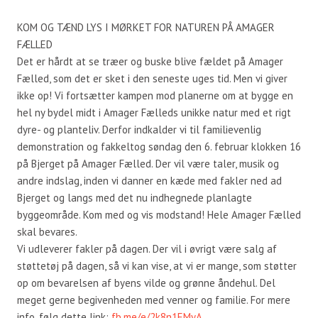
KOM OG TÆND LYS I MØRKET FOR NATUREN PÅ AMAGER
FÆLLED
Det er hårdt at se træer og buske blive fældet på Amager
Fælled, som det er sket i den seneste uges tid. Men vi giver
ikke op! Vi fortsætter kampen mod planerne om at bygge en
hel ny bydel midt i Amager Fælleds unikke natur med et rigt
dyre- og planteliv. Derfor indkalder vi til familievenlig
demonstration og fakkeltog søndag den 6. februar klokken 16
på Bjerget på Amager Fælled. Der vil være taler, musik og
andre indslag, inden vi danner en kæde med fakler ned ad
Bjerget og langs med det nu indhegnede planlagte
byggeområde. Kom med og vis modstand! Hele Amager Fælled
skal bevares.
Vi udleverer fakler på dagen. Der vil i øvrigt være salg af
støttetøj på dagen, så vi kan vise, at vi er mange, som støtter
op om bevarelsen af byens vilde og grønne åndehul. Del
meget gerne begivenheden med venner og familie. For mere
info, følg dette link:
fb.me/e/2k8n1EMyA