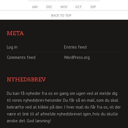
JAN
DEC
NOV
OCT
SEP
BACK TO TOP
META
Log in
Entries feed
Comments feed
WordPress.org
NYHEDSBREV
Du kan få nyheder fra os en gang om ugen ved at melde dig
til vores nyhedsbrev herunder. Du får så en mail, som du skal
bekræfte ved at klikke på den. I hver mail du får fra os, vil der
være et link til af afmelde nyhedsbrevet igen, hvis du skulle
ønske det. God læsning!