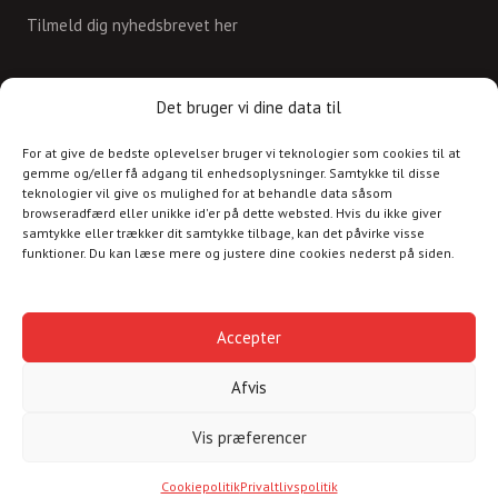
Tilmeld dig nyhedsbrevet her
KONTAKT
Det bruger vi dine data til
For at give de bedste oplevelser bruger vi teknologier som cookies til at
Skriv til os på
gemme og/eller få adgang til enhedsoplysninger. Samtykke til disse
info@christianshavnskvarter.dk
teknologier vil give os mulighed for at behandle data såsom
browseradfærd eller unikke id'er på dette websted. Hvis du ikke giver
samtykke eller trækker dit samtykke tilbage, kan det påvirke visse
funktioner. Du kan læse mere og justere dine cookies nederst på siden.
Copyright © 2017 All rights reserved.
Christiania
Accepter
Kultur
Afvis
Havnen
Vis præferencer
Cookiepolitik
Privaltlivspolitik
Cookiepolitik
Privaltlivspolitik