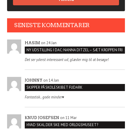
SENESTE KOMMENTARER
on 24 Jan
HASIM
NY UDSTILLING I DAC: NANNA DITZEL – SÆT KROPPEN FRI
Det ser yderst interessant ud, glæder mig til at besøge!
on 14 Jan
JOHNNY
SKIPPER PÅ SKOLESKIBET FUDARK
Fantastisk.. gode minder♥️
on 11 Mar
KNUD JOSEFSEN
HVAD SKAL DER SKE MED ORLOGSMUSEET?