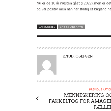
Nu er de 10 år næsten gået (i 2022), men er de
og var positiv, men han har stadig et bagland h
CATEGORIES
CHRISTIANSHAVN
A
KNUD JOSEFSEN
U
T
H
O
R
PREVIOUS ARTIC
MENNESKERING O
FAKKELTOG FOR AMAGE
FÆLLE