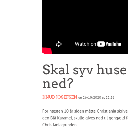
Skal syv huse
ned?
KNUD JOSEFSEN
on 26/10/2020 at 22:26
For næsten 10 år siden måtte Christiania skriv
den Blå Karamel, skulle gives ned til gengæld f
Christianiagrunden.