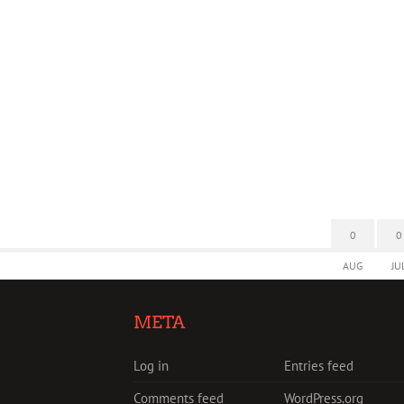
0
0
AUG
JU
META
Log in
Entries feed
Comments feed
WordPress.org