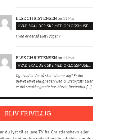
on 11 Mar
ELSE CHRISTENSEN
HVAD SKAL DER SKE MED ORLOGSMUSEET?
Hvad er der så sket i sagen?
on 11 Mar
ELSE CHRISTENSEN
HVAD SKAL DER SKE MED ORLOGSMUSEET?
Og hvad er der så sket i denne sag? Er der
blevet lavet lejligheder? Bed & Breakfast? Eller
er det smukke gamle hus blevet forvandlet […]
BLIV FRIVILLIG
ar du lyst til at lave TV fra Christianshavn eller
eltage i det øvrige redaktionelle arbejde, kan du