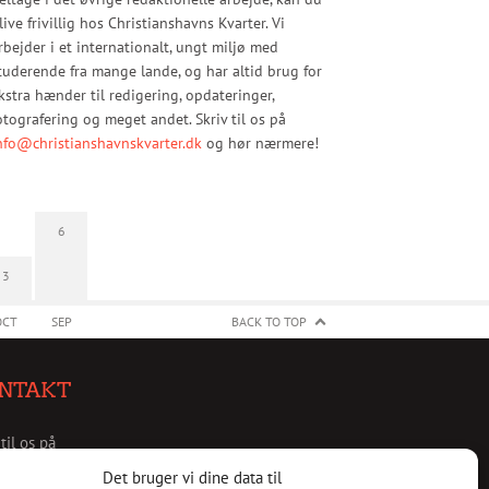
live frivillig hos Christianshavns Kvarter. Vi
rbejder i et internationalt, ungt miljø med
tuderende fra mange lande, og har altid brug for
kstra hænder til redigering, opdateringer,
otografering og meget andet. Skriv til os på
nfo@christianshavnskvarter.dk
og hør nærmere!
6
3
OCT
SEP
BACK TO TOP
NTAKT
 til os på
christianshavnskvarter.dk
Det bruger vi dine data til