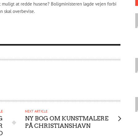
t muligt at redde husene? Boligministeren lagde vejen forbi
an skal overbevise.
LE
NEXT ARTICLE
G
NY BOG OM KUNSTMALERE
R
PÅ CHRISTIANSHAVN
D