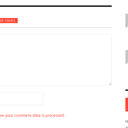
DD YOURS
ow your comment data is processed.
H
d