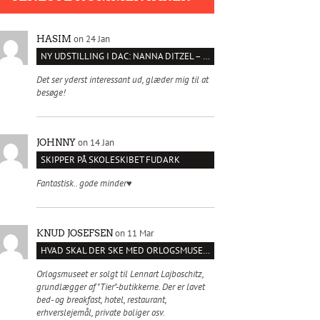
on 24 Jan
HASIM
NY UDSTILLING I DAC: NANNA DITZEL – SÆT KROPPEN FRI
Det ser yderst interessant ud, glæder mig til at
besøge!
on 14 Jan
JOHNNY
SKIPPER PÅ SKOLESKIBET FUDARK
Fantastisk.. gode minder♥️
on 11 Mar
KNUD JOSEFSEN
HVAD SKAL DER SKE MED ORLOGSMUSEET?
Orlogsmuseet er solgt til Lennart Lajboschitz,
grundlægger af "Tier"-butikkerne. Der er lavet
bed- og breakfast, hotel, restaurant,
erhverslejemål, private boliger osv.