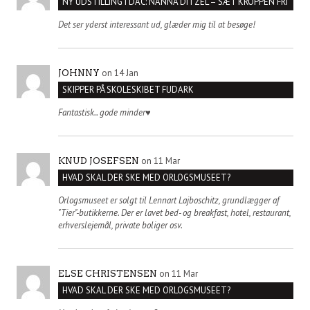
NY UDSTILLING I DAC: NANNA DITZEL – SÆT KROPPEN FRI
Det ser yderst interessant ud, glæder mig til at besøge!
on 14 Jan
JOHNNY
SKIPPER PÅ SKOLESKIBET FUDARK
Fantastisk.. gode minder♥️
on 11 Mar
KNUD JOSEFSEN
HVAD SKAL DER SKE MED ORLOGSMUSEET?
Orlogsmuseet er solgt til Lennart Lajboschitz, grundlægger af
"Tier"-butikkerne. Der er lavet bed- og breakfast, hotel, restaurant,
erhverslejemål, private boliger osv.
on 11 Mar
ELSE CHRISTENSEN
HVAD SKAL DER SKE MED ORLOGSMUSEET?