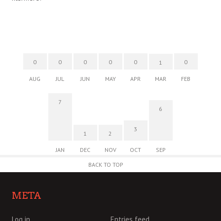
0
0
0
0
0
0
1
AUG
JUL
JUN
MAY
APR
MAR
FEB
7
6
3
1
2
JAN
DEC
NOV
OCT
SEP
BACK TO TOP
META
Log in
Entries feed