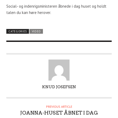
Social- og indenrigsministeren åbnede i dag huset og holdt
talen du kan høre herover.
CATEGORIES
VIDEO
A
KNUD JOSEFSEN
U
T
H
PREVIOUS ARTICLE
O
JOANNA-HUSET ÅBNET I DAG