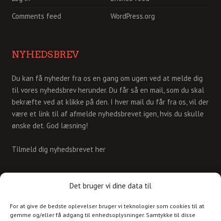
Comments feed
WordPress.org
NYHEDSBREV
Du kan få nyheder fra os en gang om ugen ved at melde dig
til vores nyhedsbrev herunder. Du får så en mail, som du skal
bekræfte ved at klikke på den. I hver mail du får fra os, vil der
være et link til af afmelde nyhedsbrevet igen, hvis du skulle
ønske det. God læsning!
Tilmeld dig nyhedsbrevet her
KONTAKT
Det bruger vi dine data til
For at give de bedste oplevelser bruger vi teknologier som cookies til at
Skriv til os på
gemme og/eller få adgang til enhedsoplysninger. Samtykke til disse
info@christianshavnskvarter.dk