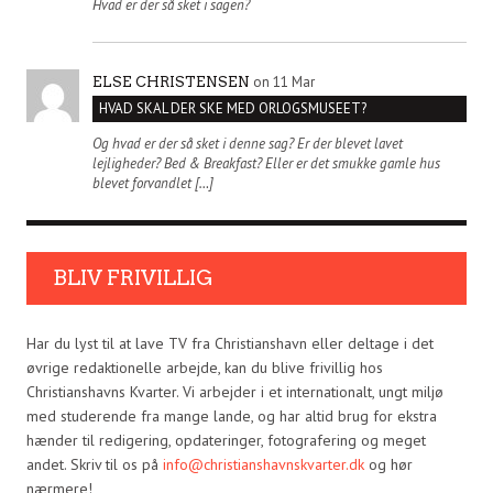
Hvad er der så sket i sagen?
on 11 Mar
ELSE CHRISTENSEN
HVAD SKAL DER SKE MED ORLOGSMUSEET?
Og hvad er der så sket i denne sag? Er der blevet lavet
lejligheder? Bed & Breakfast? Eller er det smukke gamle hus
blevet forvandlet […]
BLIV FRIVILLIG
Har du lyst til at lave TV fra Christianshavn eller deltage i det
øvrige redaktionelle arbejde, kan du blive frivillig hos
Christianshavns Kvarter. Vi arbejder i et internationalt, ungt miljø
med studerende fra mange lande, og har altid brug for ekstra
hænder til redigering, opdateringer, fotografering og meget
andet. Skriv til os på
info@christianshavnskvarter.dk
og hør
nærmere!