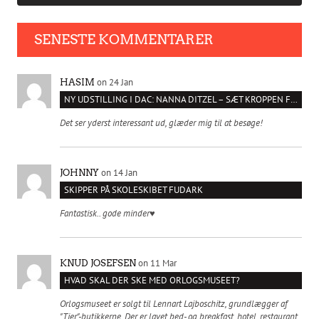
SENESTE KOMMENTARER
on 24 Jan
HASIM
NY UDSTILLING I DAC: NANNA DITZEL – SÆT KROPPEN FRI
Det ser yderst interessant ud, glæder mig til at besøge!
on 14 Jan
JOHNNY
SKIPPER PÅ SKOLESKIBET FUDARK
Fantastisk.. gode minder♥️
on 11 Mar
KNUD JOSEFSEN
HVAD SKAL DER SKE MED ORLOGSMUSEET?
Orlogsmuseet er solgt til Lennart Lajboschitz, grundlægger af
"Tier"-butikkerne. Der er lavet bed- og breakfast, hotel, restaurant,