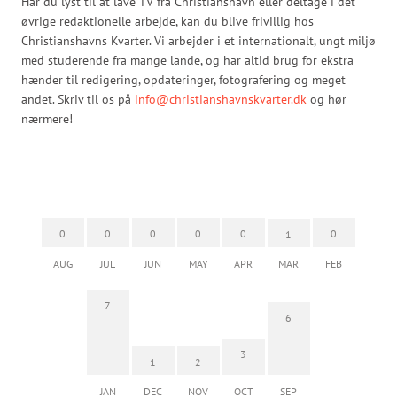
Har du lyst til at lave TV fra Christianshavn eller deltage i det
øvrige redaktionelle arbejde, kan du blive frivillig hos
Christianshavns Kvarter. Vi arbejder i et internationalt, ungt miljø
med studerende fra mange lande, og har altid brug for ekstra
hænder til redigering, opdateringer, fotografering og meget
andet. Skriv til os på
info@christianshavnskvarter.dk
og hør
nærmere!
0
0
0
0
0
0
1
AUG
JUL
JUN
MAY
APR
MAR
FEB
7
6
3
1
2
JAN
DEC
NOV
OCT
SEP