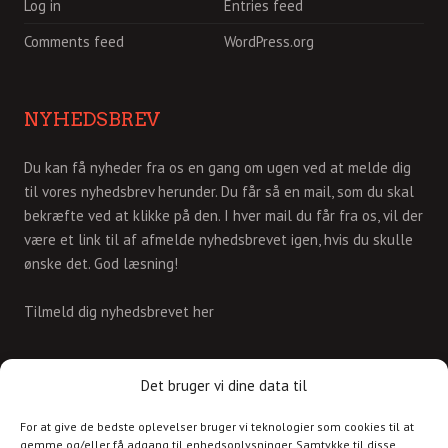
Log in
Entries feed
Comments feed
WordPress.org
NYHEDSBREV
Du kan få nyheder fra os en gang om ugen ved at melde dig
til vores nyhedsbrev herunder. Du får så en mail, som du skal
bekræfte ved at klikke på den. I hver mail du får fra os, vil der
være et link til af afmelde nyhedsbrevet igen, hvis du skulle
ønske det. God læsning!
Tilmeld dig nyhedsbrevet her
KONTAKT
Det bruger vi dine data til
For at give de bedste oplevelser bruger vi teknologier som cookies til at
Skriv til os på
gemme og/eller få adgang til enhedsoplysninger. Samtykke til disse