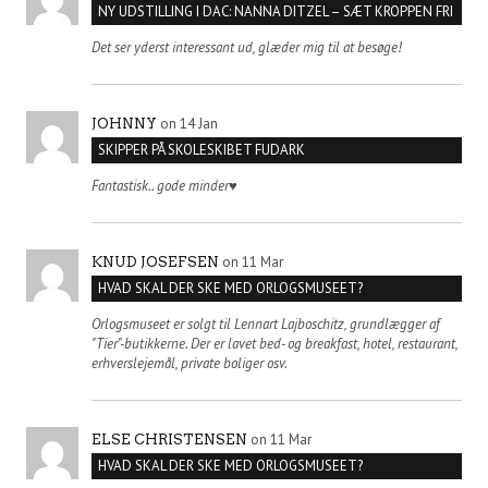
NY UDSTILLING I DAC: NANNA DITZEL – SÆT KROPPEN FRI
Det ser yderst interessant ud, glæder mig til at besøge!
on 14 Jan
JOHNNY
SKIPPER PÅ SKOLESKIBET FUDARK
Fantastisk.. gode minder♥️
on 11 Mar
KNUD JOSEFSEN
HVAD SKAL DER SKE MED ORLOGSMUSEET?
Orlogsmuseet er solgt til Lennart Lajboschitz, grundlægger af
"Tier"-butikkerne. Der er lavet bed- og breakfast, hotel, restaurant,
erhverslejemål, private boliger osv.
on 11 Mar
ELSE CHRISTENSEN
HVAD SKAL DER SKE MED ORLOGSMUSEET?