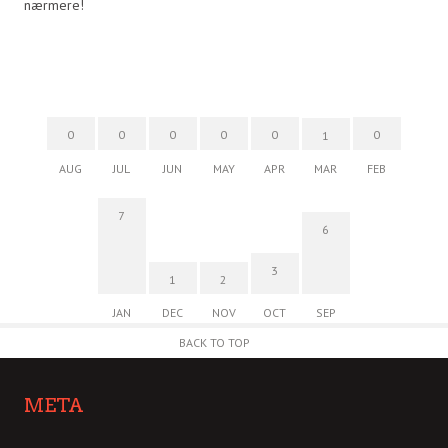
nærmere!
0
0
0
0
0
0
1
AUG
JUL
JUN
MAY
APR
MAR
FEB
7
6
3
1
2
JAN
DEC
NOV
OCT
SEP
BACK TO TOP
META