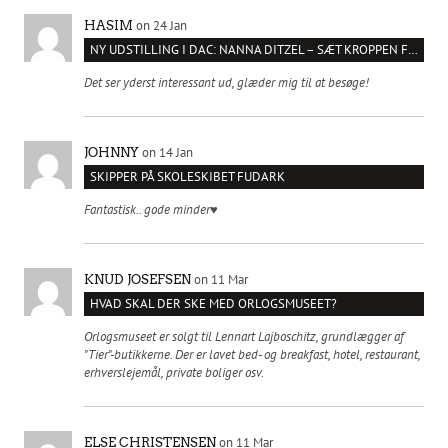
on 24 Jan
HASIM
NY UDSTILLING I DAC: NANNA DITZEL – SÆT KROPPEN FRI
Det ser yderst interessant ud, glæder mig til at besøge!
on 14 Jan
JOHNNY
SKIPPER PÅ SKOLESKIBET FUDARK
Fantastisk.. gode minder♥️
on 11 Mar
KNUD JOSEFSEN
HVAD SKAL DER SKE MED ORLOGSMUSEET?
Orlogsmuseet er solgt til Lennart Lajboschitz, grundlægger af
"Tier"-butikkerne. Der er lavet bed- og breakfast, hotel, restaurant,
erhverslejemål, private boliger osv.
on 11 Mar
ELSE CHRISTENSEN