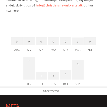
andet. Skriv til os på
info@christianshavnskvarter.dk
og hør
nærmere!
0
0
0
0
0
0
1
AUG
JUL
JUN
MAY
APR
MAR
FEB
7
6
3
1
2
JAN
DEC
NOV
OCT
SEP
BACK TO TOP
META