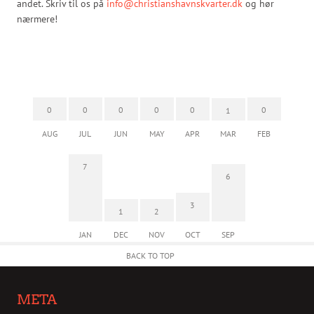
andet. Skriv til os på
info@christianshavnskvarter.dk
og hør
nærmere!
0
0
0
0
0
0
1
AUG
JUL
JUN
MAY
APR
MAR
FEB
7
6
3
1
2
JAN
DEC
NOV
OCT
SEP
BACK TO TOP
META