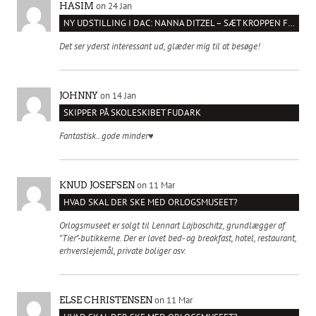
on 24 Jan
HASIM
NY UDSTILLING I DAC: NANNA DITZEL – SÆT KROPPEN FRI
Det ser yderst interessant ud, glæder mig til at besøge!
on 14 Jan
JOHNNY
SKIPPER PÅ SKOLESKIBET FUDARK
Fantastisk.. gode minder♥️
on 11 Mar
KNUD JOSEFSEN
HVAD SKAL DER SKE MED ORLOGSMUSEET?
Orlogsmuseet er solgt til Lennart Lajboschitz, grundlægger af
"Tier"-butikkerne. Der er lavet bed- og breakfast, hotel, restaurant,
erhverslejemål, private boliger osv.
on 11 Mar
ELSE CHRISTENSEN