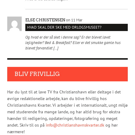
on 11 Mar
ELSE CHRISTENSEN
HVAD SKAL DER SKE MED ORLOGSMUSEET?
Og hvad er der så sket i denne sag? Er der blevet lavet
lejligheder? Bed & Breakfast? Eller er det smukke gamle hus
blevet forvandlet […]
BLIV FRIVILLIG
Har du lyst til at lave TV fra Christianshavn eller deltage i det
øvrige redaktionelle arbejde, kan du blive frivillig hos
Christianshavns Kvarter. Vi arbejder i et internationalt, ungt miljø
med studerende fra mange lande, og har altid brug for ekstra
hænder til redigering, opdateringer, fotografering og meget
andet. Skriv til os på
info@christianshavnskvarter.dk
og hør
nærmere!