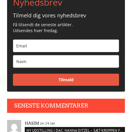
Nyhedsbrev
Tilmeld dig vores nyhedsbrev
Få tilsendt de seneste artikler.
Udsendes hver fredag.
Tilmeld
SENESTE KOMMENTARER
on 24 Jan
HASIM
NY UDSTILLING I DAC: NANNA DITZEL – SÆT KROPPEN FRI