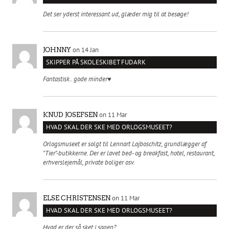
Det ser yderst interessant ud, glæder mig til at besøge!
on 14 Jan
JOHNNY
SKIPPER PÅ SKOLESKIBET FUDARK
Fantastisk.. gode minder♥️
on 11 Mar
KNUD JOSEFSEN
HVAD SKAL DER SKE MED ORLOGSMUSEET?
Orlogsmuseet er solgt til Lennart Lajboschitz, grundlægger af
"Tier"-butikkerne. Der er lavet bed- og breakfast, hotel, restaurant,
erhverslejemål, private boliger osv.
on 11 Mar
ELSE CHRISTENSEN
HVAD SKAL DER SKE MED ORLOGSMUSEET?
Hvad er der så sket i sagen?