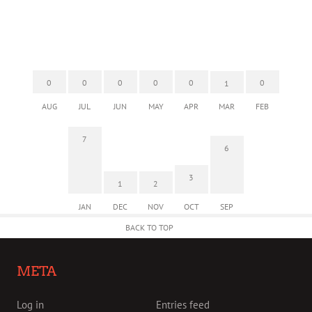
0
0
0
0
0
0
1
AUG
JUL
JUN
MAY
APR
MAR
FEB
7
6
3
1
2
JAN
DEC
NOV
OCT
SEP
BACK TO TOP
META
Log in
Entries feed