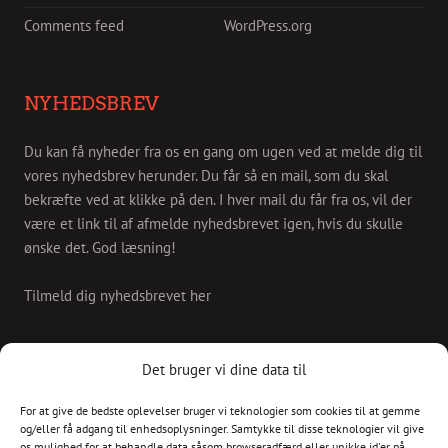
Comments feed
WordPress.org
NYHEDSBREV
Du kan få nyheder fra os en gang om ugen ved at melde dig til
vores nyhedsbrev herunder. Du får så en mail, som du skal
bekræfte ved at klikke på den. I hver mail du får fra os, vil der
være et link til af afmelde nyhedsbrevet igen, hvis du skulle
ønske det. God læsning!
Tilmeld dig nyhedsbrevet her
KONTAKT
Det bruger vi dine data til
For at give de bedste oplevelser bruger vi teknologier som cookies til at gemme
Skriv til os på
og/eller få adgang til enhedsoplysninger. Samtykke til disse teknologier vil give
info@christianshavnskvarter.dk
os mulighed for at behandle data såsom browseradfærd eller unikke id'er på