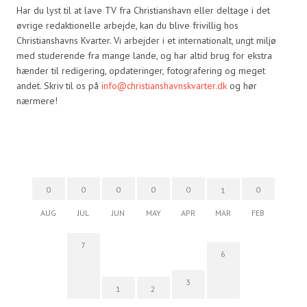
Har du lyst til at lave TV fra Christianshavn eller deltage i det
øvrige redaktionelle arbejde, kan du blive frivillig hos
Christianshavns Kvarter. Vi arbejder i et internationalt, ungt miljø
med studerende fra mange lande, og har altid brug for ekstra
hænder til redigering, opdateringer, fotografering og meget
andet. Skriv til os på
info@christianshavnskvarter.dk
og hør
nærmere!
0
0
0
0
0
0
1
AUG
JUL
JUN
MAY
APR
MAR
FEB
7
6
3
1
2