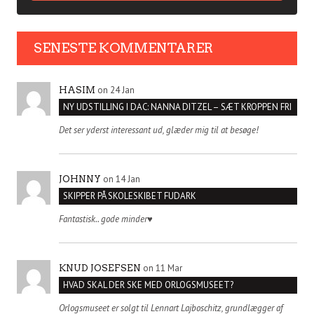
SENESTE KOMMENTARER
on 24 Jan
HASIM
NY UDSTILLING I DAC: NANNA DITZEL – SÆT KROPPEN FRI
Det ser yderst interessant ud, glæder mig til at besøge!
on 14 Jan
JOHNNY
SKIPPER PÅ SKOLESKIBET FUDARK
Fantastisk.. gode minder♥️
on 11 Mar
KNUD JOSEFSEN
HVAD SKAL DER SKE MED ORLOGSMUSEET?
Orlogsmuseet er solgt til Lennart Lajboschitz, grundlægger af