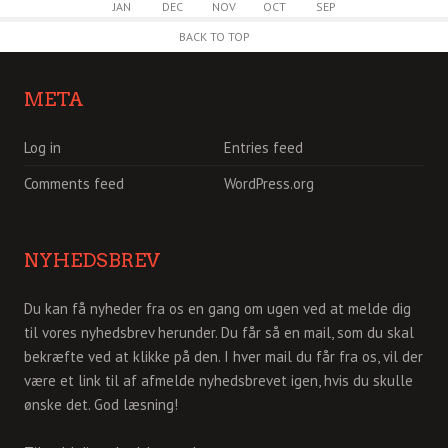
JAN
DEC
NOV
OCT
SEP
BACK TO TOP
META
Log in
Entries feed
Comments feed
WordPress.org
NYHEDSBREV
Du kan få nyheder fra os en gang om ugen ved at melde dig
til vores nyhedsbrev herunder. Du får så en mail, som du skal
bekræfte ved at klikke på den. I hver mail du får fra os, vil der
være et link til af afmelde nyhedsbrevet igen, hvis du skulle
ønske det. God læsning!