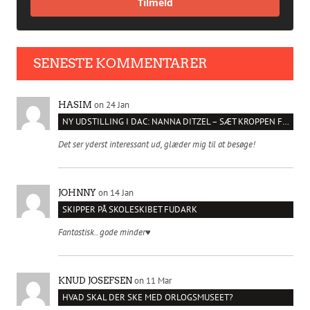
Tilmeld
SENESTE KOMMENTARER
on 24 Jan
HASIM
NY UDSTILLING I DAC: NANNA DITZEL – SÆT KROPPEN FRI
Det ser yderst interessant ud, glæder mig til at besøge!
on 14 Jan
JOHNNY
SKIPPER PÅ SKOLESKIBET FUDARK
Fantastisk.. gode minder♥️
on 11 Mar
KNUD JOSEFSEN
HVAD SKAL DER SKE MED ORLOGSMUSEET?