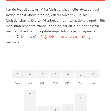
Har du lyst til at lave TV fra Christianshavn eller deltage i det
øvrige redaktionelle arbejde, kan du blive frivillig hos
Christianshavns Kvarter. Vi arbejder i et internationalt, ungt miljø
med studerende fra mange lande, og har altid brug for ekstra
hænder til redigering, opdateringer, fotografering og meget
andet. Skriv til os på
info@christianshavnskvarter.dk
og hør
nærmere!
0
0
0
0
0
0
1
AUG
JUL
JUN
MAY
APR
MAR
FEB
7
6
3
1
2