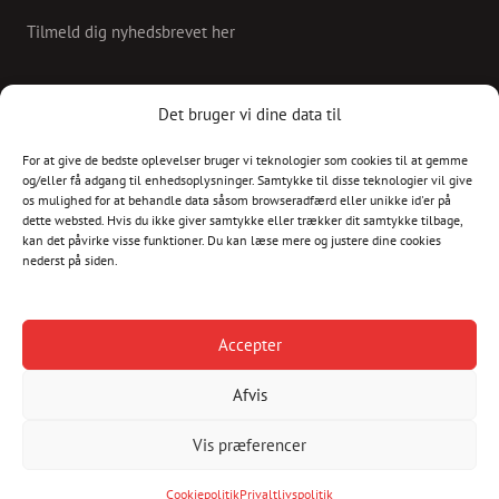
Tilmeld dig nyhedsbrevet her
KONTAKT
Det bruger vi dine data til
For at give de bedste oplevelser bruger vi teknologier som cookies til at gemme
Skriv til os på
og/eller få adgang til enhedsoplysninger. Samtykke til disse teknologier vil give
info@christianshavnskvarter.dk
os mulighed for at behandle data såsom browseradfærd eller unikke id'er på
dette websted. Hvis du ikke giver samtykke eller trækker dit samtykke tilbage,
kan det påvirke visse funktioner. Du kan læse mere og justere dine cookies
nederst på siden.
Copyright © 2017 All rights reserved.
Christiania
Accepter
Kultur
Afvis
Havnen
Vis præferencer
Cookiepolitik
Privaltlivspolitik
Cookiepolitik
Privaltlivspolitik