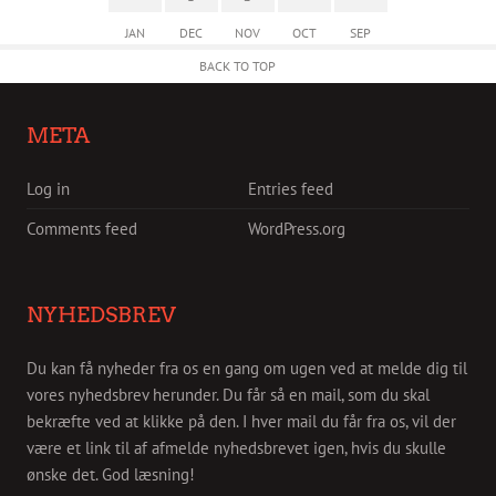
JAN
DEC
NOV
OCT
SEP
BACK TO TOP
META
Log in
Entries feed
Comments feed
WordPress.org
NYHEDSBREV
Du kan få nyheder fra os en gang om ugen ved at melde dig til
vores nyhedsbrev herunder. Du får så en mail, som du skal
bekræfte ved at klikke på den. I hver mail du får fra os, vil der
være et link til af afmelde nyhedsbrevet igen, hvis du skulle
ønske det. God læsning!