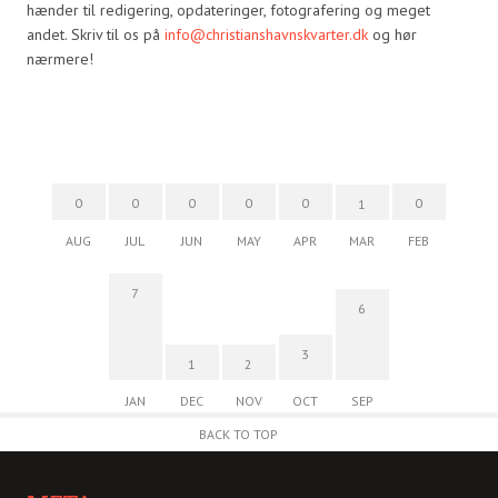
hænder til redigering, opdateringer, fotografering og meget
andet. Skriv til os på
info@christianshavnskvarter.dk
og hør
nærmere!
0
0
0
0
0
0
1
AUG
JUL
JUN
MAY
APR
MAR
FEB
7
6
3
1
2
JAN
DEC
NOV
OCT
SEP
BACK TO TOP