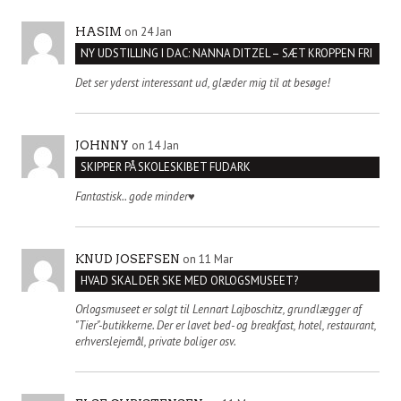
on 24 Jan
HASIM
NY UDSTILLING I DAC: NANNA DITZEL – SÆT KROPPEN FRI
Det ser yderst interessant ud, glæder mig til at besøge!
on 14 Jan
JOHNNY
SKIPPER PÅ SKOLESKIBET FUDARK
Fantastisk.. gode minder♥️
on 11 Mar
KNUD JOSEFSEN
HVAD SKAL DER SKE MED ORLOGSMUSEET?
Orlogsmuseet er solgt til Lennart Lajboschitz, grundlægger af
"Tier"-butikkerne. Der er lavet bed- og breakfast, hotel, restaurant,
erhverslejemål, private boliger osv.