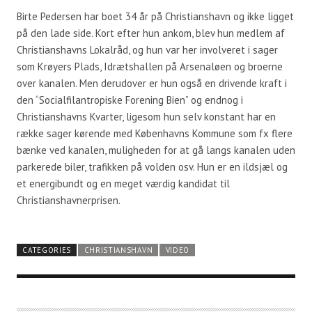
Birte Pedersen har boet 34 år på Christianshavn og ikke ligget
på den lade side. Kort efter hun ankom, blev hun medlem af
Christianshavns Lokalråd, og hun var her involveret i sager
som Krøyers Plads, Idrætshallen på Arsenaløen og broerne
over kanalen. Men derudover er hun også en drivende kraft i
den “Socialfilantropiske Forening Bien” og endnog i
Christianshavns Kvarter, ligesom hun selv konstant har en
række sager kørende med Københavns Kommune som fx flere
bænke ved kanalen, muligheden for at gå langs kanalen uden
parkerede biler, trafikken på volden osv. Hun er en ildsjæl og
et energibundt og en meget værdig kandidat til
Christianshavnerprisen.
CATEGORIES
CHRISTIANSHAVN
VIDEO