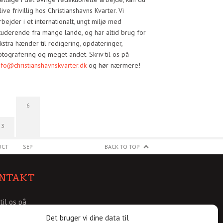
live frivillig hos Christianshavns Kvarter. Vi
rbejder i et internationalt, ungt miljø med
tuderende fra mange lande, og har altid brug for
kstra hænder til redigering, opdateringer,
otografering og meget andet. Skriv til os på
nfo@christianshavnskvarter.dk
og hør nærmere!
6
3
OCT
SEP
BACK TO TOP
NTAKT
 til os på
@christianshavnskvarter.dk
Det bruger vi dine data til