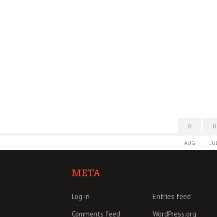
0
0
AUG
JU
META
Log in
Entries feed
Comments feed
WordPress.org