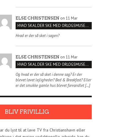
on 11 Mar
ELSE CHRISTENSEN
HVAD SKAL DER SKE MED ORLOGSMUSEET?
Hvad er der så sket i sagen?
on 11 Mar
ELSE CHRISTENSEN
HVAD SKAL DER SKE MED ORLOGSMUSEET?
Og hvad er der så sket i denne sag? Er der
blevet lavet lejligheder? Bed & Breakfast? Eller
er det smukke gamle hus blevet forvandlet […]
BLIV FRIVILLIG
ar du lyst til at lave TV fra Christianshavn eller
eltage i det øvrige redaktionelle arbejde, kan du