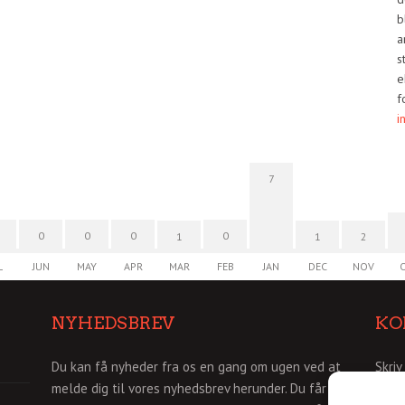
b
a
s
e
f
i
7
0
0
0
0
1
1
2
L
JUN
MAY
APR
MAR
FEB
JAN
DEC
NOV
NYHEDSBREV
KO
Du kan få nyheder fra os en gang om ugen ved at
Skriv
melde dig til vores nyhedsbrev herunder. Du får så
info