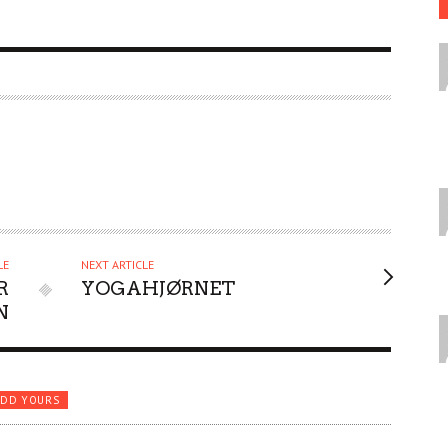
LE
NEXT ARTICLE
R
YOGAHJØRNET
N
ADD YOURS