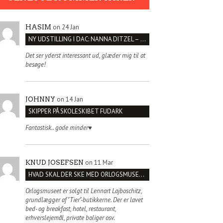
on 24 Jan
HASIM
NY UDSTILLING I DAC: NANNA DITZEL – SÆT KROPPEN FRI
Det ser yderst interessant ud, glæder mig til at
besøge!
on 14 Jan
JOHNNY
SKIPPER PÅ SKOLESKIBET FUDARK
Fantastisk.. gode minder♥️
on 11 Mar
KNUD JOSEFSEN
HVAD SKAL DER SKE MED ORLOGSMUSEET?
Orlogsmuseet er solgt til Lennart Lajboschitz,
grundlægger af "Tier"-butikkerne. Der er lavet
bed- og breakfast, hotel, restaurant,
erhverslejemål, private boliger osv.