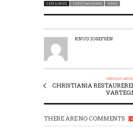
CATEGORIES
CHRISTIANSHAVN
VIDEO
A
KNUD JOSEFSEN
U
T
H
O
R
PREVIOUS ARTIC
CHRISTIANIA RESTAURERE
VARTEG
THERE ARE NO COMMENTS