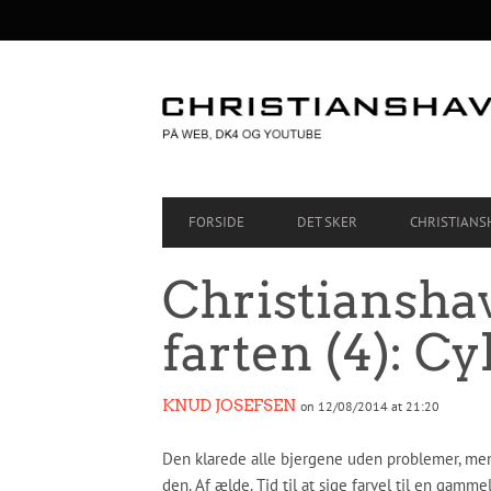
SECONDARY
NAVIGATION
PRIMARY
FORSIDE
DET SKER
CHRISTIANS
NAVIGATION
Christiansha
farten (4): 
KNUD JOSEFSEN
on 12/08/2014 at 21:20
Den klarede alle bjergene uden problemer, men 
den. Af ælde. Tid til at sige farvel til en gammel