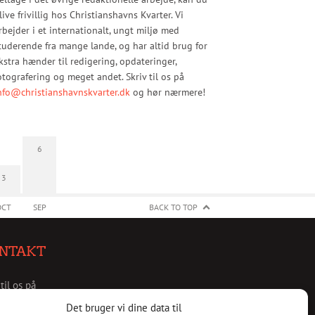
live frivillig hos Christianshavns Kvarter. Vi
rbejder i et internationalt, ungt miljø med
tuderende fra mange lande, og har altid brug for
kstra hænder til redigering, opdateringer,
otografering og meget andet. Skriv til os på
nfo@christianshavnskvarter.dk
og hør nærmere!
6
3
OCT
SEP
BACK TO TOP
NTAKT
 til os på
christianshavnskvarter.dk
Det bruger vi dine data til