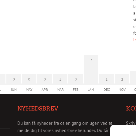
b
a
s
e
f
i
7
0
0
0
0
1
1
2
L
JUN
MAY
APR
MAR
FEB
JAN
DEC
NOV
NYHEDSBREV
KO
Du kan få nyheder fra os en gang om ugen ved at
Skriv
melde dig til vores nyhedsbrev herunder. Du får så
info@