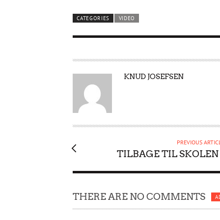
CATEGORIES
VIDEO
A
KNUD JOSEFSEN
U
T
H
O
R
PREVIOUS ARTIC
TILBAGE TIL SKOLEN .
THERE ARE NO COMMENTS
A