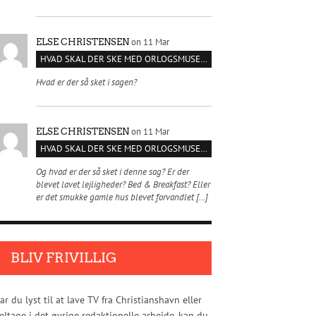
on 11 Mar
ELSE CHRISTENSEN
HVAD SKAL DER SKE MED ORLOGSMUSEET?
Hvad er der så sket i sagen?
on 11 Mar
ELSE CHRISTENSEN
HVAD SKAL DER SKE MED ORLOGSMUSEET?
Og hvad er der så sket i denne sag? Er der
blevet lavet lejligheder? Bed & Breakfast? Eller
er det smukke gamle hus blevet forvandlet […]
BLIV FRIVILLIG
ar du lyst til at lave TV fra Christianshavn eller
eltage i det øvrige redaktionelle arbejde, kan du