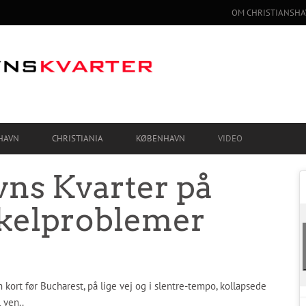
OM CHRISTIANSHA
HAVN
CHRISTIANIA
KØBENHAVN
VIDEO
vns Kvarter på
Cykelproblemer
kort før Bucharest, på lige vej og i slentre-tempo, kollapsede
 ven..