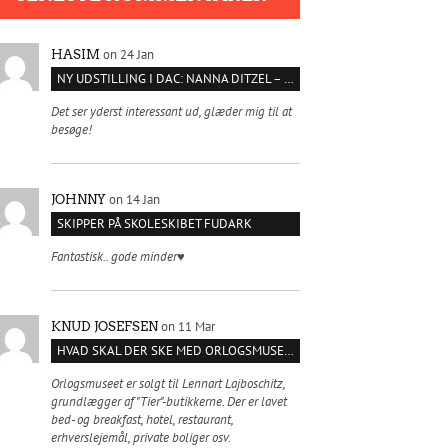
on 24 Jan
HASIM
NY UDSTILLING I DAC: NANNA DITZEL – SÆT KROPPEN FRI
Det ser yderst interessant ud, glæder mig til at
besøge!
on 14 Jan
JOHNNY
SKIPPER PÅ SKOLESKIBET FUDARK
Fantastisk.. gode minder♥️
on 11 Mar
KNUD JOSEFSEN
HVAD SKAL DER SKE MED ORLOGSMUSEET?
Orlogsmuseet er solgt til Lennart Lajboschitz,
grundlægger af "Tier"-butikkerne. Der er lavet
bed- og breakfast, hotel, restaurant,
erhverslejemål, private boliger osv.