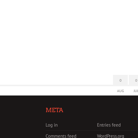
0
0
AUG
JU
META
Log in
Entries feed
Comments feed
WordPress.org