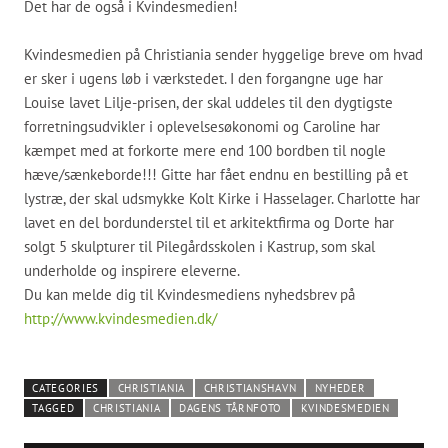
Det har de også i Kvindesmedien!
Kvindesmedien på Christiania sender hyggelige breve om hvad
er sker i ugens løb i værkstedet. I den forgangne uge har
Louise lavet Lilje-prisen, der skal uddeles til den dygtigste
forretningsudvikler i oplevelsesøkonomi og Caroline har
kæmpet med at forkorte mere end 100 bordben til nogle
hæve/sænkeborde!!! Gitte har fået endnu en bestilling på et
lystræ, der skal udsmykke Kolt Kirke i Hasselager. Charlotte har
lavet en del bordunderstel til et arkitektfirma og Dorte har
solgt 5 skulpturer til Pilegårdsskolen i Kastrup, som skal
underholde og inspirere eleverne.
Du kan melde dig til Kvindesmediens nyhedsbrev på
http://www.kvindesmedien.dk/
CATEGORIES
CHRISTIANIA
CHRISTIANSHAVN
NYHEDER
TAGGED
CHRISTIANIA
DAGENS TÅRNFOTO
KVINDESMEDIEN