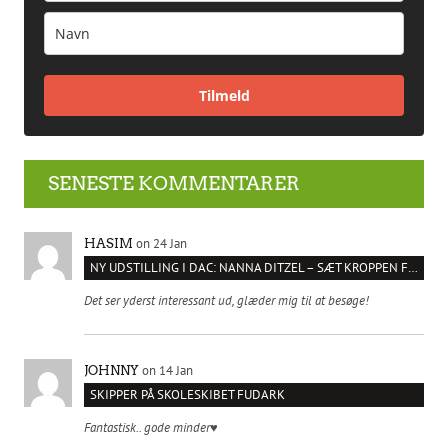
Tilmeld
SENESTE KOMMENTARER
on 24 Jan
HASIM
NY UDSTILLING I DAC: NANNA DITZEL – SÆT KROPPEN FRI
Det ser yderst interessant ud, glæder mig til at besøge!
on 14 Jan
JOHNNY
SKIPPER PÅ SKOLESKIBET FUDARK
Fantastisk.. gode minder♥️