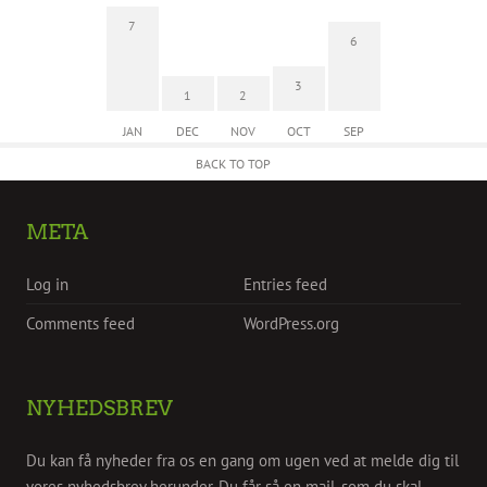
7
6
3
1
2
JAN
DEC
NOV
OCT
SEP
BACK TO TOP
META
Log in
Entries feed
Comments feed
WordPress.org
NYHEDSBREV
Du kan få nyheder fra os en gang om ugen ved at melde dig til
vores nyhedsbrev herunder. Du får så en mail, som du skal