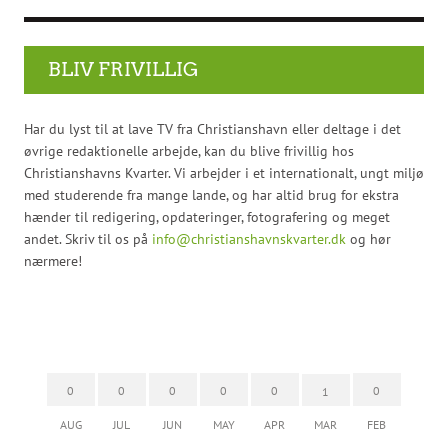
BLIV FRIVILLIG
Har du lyst til at lave TV fra Christianshavn eller deltage i det
øvrige redaktionelle arbejde, kan du blive frivillig hos
Christianshavns Kvarter. Vi arbejder i et internationalt, ungt miljø
med studerende fra mange lande, og har altid brug for ekstra
hænder til redigering, opdateringer, fotografering og meget
andet. Skriv til os på
info@christianshavnskvarter.dk
og hør
nærmere!
0
0
0
0
0
0
1
AUG
JUL
JUN
MAY
APR
MAR
FEB