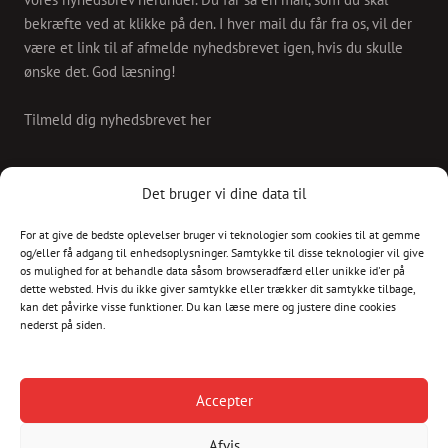
bekræfte ved at klikke på den. I hver mail du får fra os, vil der
være et link til af afmelde nyhedsbrevet igen, hvis du skulle
ønske det. God læsning!
Tilmeld dig nyhedsbrevet her
KONTAKT
Det bruger vi dine data til
For at give de bedste oplevelser bruger vi teknologier som cookies til at gemme
Skriv til os på
og/eller få adgang til enhedsoplysninger. Samtykke til disse teknologier vil give
info@christianshavnskvarter.dk
os mulighed for at behandle data såsom browseradfærd eller unikke id'er på
dette websted. Hvis du ikke giver samtykke eller trækker dit samtykke tilbage,
kan det påvirke visse funktioner. Du kan læse mere og justere dine cookies
nederst på siden.
Copyright © 2017 All rights reserved.
Christiania
Accepter
Kultur
Afvis