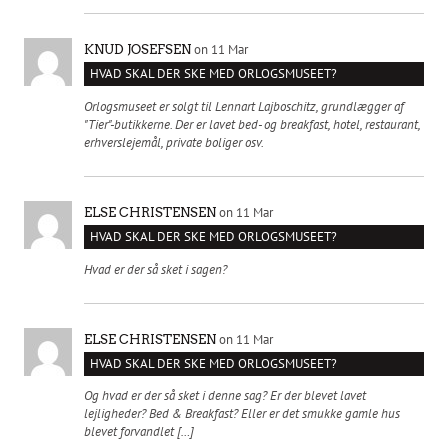
on 11 Mar
KNUD JOSEFSEN
HVAD SKAL DER SKE MED ORLOGSMUSEET?
Orlogsmuseet er solgt til Lennart Lajboschitz, grundlægger af
"Tier"-butikkerne. Der er lavet bed- og breakfast, hotel, restaurant,
erhverslejemål, private boliger osv.
on 11 Mar
ELSE CHRISTENSEN
HVAD SKAL DER SKE MED ORLOGSMUSEET?
Hvad er der så sket i sagen?
on 11 Mar
ELSE CHRISTENSEN
HVAD SKAL DER SKE MED ORLOGSMUSEET?
Og hvad er der så sket i denne sag? Er der blevet lavet
lejligheder? Bed & Breakfast? Eller er det smukke gamle hus
blevet forvandlet […]