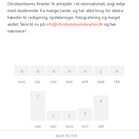
Christianshavns Kvarter. Vi arbejder i et internationalt, ungt miljø
med studerende fra mange lande, og har altid brug for ekstra
hænder til redigering, opdateringer, fotografering og meget
andet. Skriv til os på
info@christianshavnskvarter.dk
og hør
nærmere!
0
0
0
0
0
0
1
AUG
JUL
JUN
MAY
APR
MAR
FEB
7
6
3
1
2
JAN
DEC
NOV
OCT
SEP
BACK TO TOP