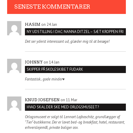
SENESTE KOMMENTARER
on 24 Jan
HASIM
NY UDSTILLING I DAC: NANNA DITZEL – SÆT KROPPEN FRI
Det ser yderst interessant ud, glæder mig til at besøge!
on 14 Jan
JOHNNY
SKIPPER PÅ SKOLESKIBET FUDARK
Fantastisk.. gode minder♥️
on 11 Mar
KNUD JOSEFSEN
HVAD SKAL DER SKE MED ORLOGSMUSEET?
Orlogsmuseet er solgt til Lennart Lajboschitz, grundlægger af
"Tier"-butikkerne. Der er lavet bed- og breakfast, hotel, restaurant,
erhverslejemål, private boliger osv.