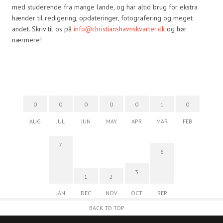
med studerende fra mange lande, og har altid brug for ekstra
hænder til redigering, opdateringer, fotografering og meget
andet. Skriv til os på
info@christianshavnskvarter.dk
og hør
nærmere!
0
0
0
0
0
0
1
AUG
JUL
JUN
MAY
APR
MAR
FEB
7
6
3
1
2
JAN
DEC
NOV
OCT
SEP
BACK TO TOP