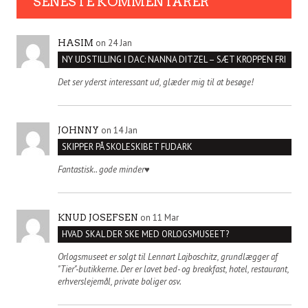
SENESTE KOMMENTARER
on 24 Jan
HASIM
NY UDSTILLING I DAC: NANNA DITZEL – SÆT KROPPEN FRI
Det ser yderst interessant ud, glæder mig til at besøge!
on 14 Jan
JOHNNY
SKIPPER PÅ SKOLESKIBET FUDARK
Fantastisk.. gode minder♥️
on 11 Mar
KNUD JOSEFSEN
HVAD SKAL DER SKE MED ORLOGSMUSEET?
Orlogsmuseet er solgt til Lennart Lajboschitz, grundlægger af
"Tier"-butikkerne. Der er lavet bed- og breakfast, hotel, restaurant,
erhverslejemål, private boliger osv.