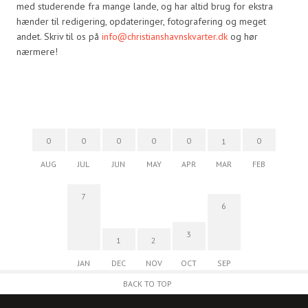
med studerende fra mange lande, og har altid brug for ekstra
hænder til redigering, opdateringer, fotografering og meget
andet. Skriv til os på
info@christianshavnskvarter.dk
og hør
nærmere!
0
0
0
0
0
0
1
AUG
JUL
JUN
MAY
APR
MAR
FEB
7
6
3
1
2
JAN
DEC
NOV
OCT
SEP
BACK TO TOP