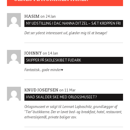
on 24 Jan
HASIM
NY UDSTILLING I DAC: NANNA DITZEL – SÆT KROPPEN FRI
Det ser yderst interessant ud, glæder mig til at besøge!
on 14 Jan
JOHNNY
SKIPPER PÅ SKOLESKIBET FUDARK
Fantastisk.. gode minder♥️
on 11 Mar
KNUD JOSEFSEN
HVAD SKAL DER SKE MED ORLOGSMUSEET?
Orlogsmuseet er solgt til Lennart Lajboschitz, grundlægger af
"Tier"-butikkerne. Der er lavet bed- og breakfast, hotel, restaurant,
erhverslejemål, private boliger osv.