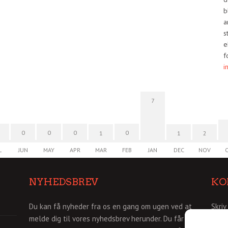
b
a
s
e
f
i
7
0
0
0
0
1
1
2
L
JUN
MAY
APR
MAR
FEB
JAN
DEC
NOV
NYHEDSBREV
KO
Du kan få nyheder fra os en gang om ugen ved at
Skriv
melde dig til vores nyhedsbrev herunder. Du får så
info