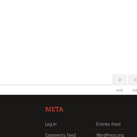
0
0
AUG
JU
META
Log in
Entries feed
Comments feed
WordPress.org