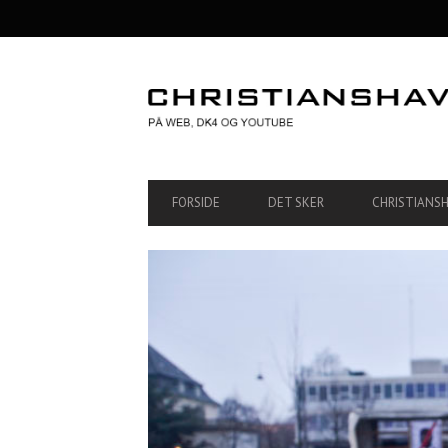
SECONDARY
NAVIGATION
PRIMARY
FORSIDE
DET SKER
CHRISTIANS
NAVIGATION