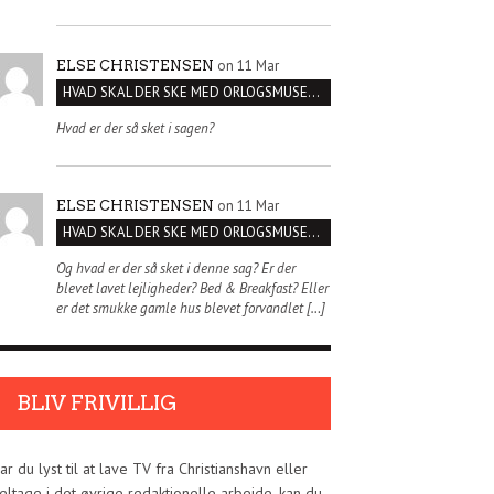
on 11 Mar
ELSE CHRISTENSEN
HVAD SKAL DER SKE MED ORLOGSMUSEET?
Hvad er der så sket i sagen?
on 11 Mar
ELSE CHRISTENSEN
HVAD SKAL DER SKE MED ORLOGSMUSEET?
Og hvad er der så sket i denne sag? Er der
blevet lavet lejligheder? Bed & Breakfast? Eller
er det smukke gamle hus blevet forvandlet […]
BLIV FRIVILLIG
ar du lyst til at lave TV fra Christianshavn eller
eltage i det øvrige redaktionelle arbejde, kan du