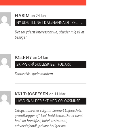
on 24 Jan
HASIM
NY UDSTILLING I DAC: NANNA DITZEL – SÆT KROPPEN FRI
Det ser yderst interessant ud, glæder mig til at
besøge!
on 14 Jan
JOHNNY
SKIPPER PÅ SKOLESKIBET FUDARK
Fantastisk.. gode minder♥️
on 11 Mar
KNUD JOSEFSEN
HVAD SKAL DER SKE MED ORLOGSMUSEET?
Orlogsmuseet er solgt til Lennart Lajboschitz,
grundlægger af "Tier"-butikkerne. Der er lavet
bed- og breakfast, hotel, restaurant,
erhverslejemål, private boliger osv.