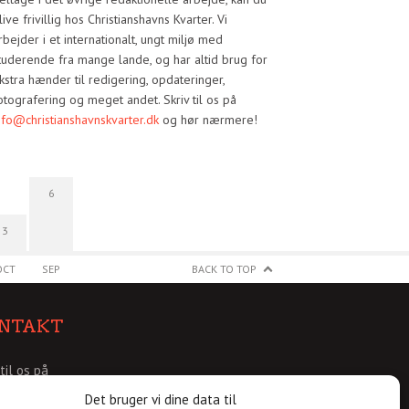
live frivillig hos Christianshavns Kvarter. Vi
rbejder i et internationalt, ungt miljø med
tuderende fra mange lande, og har altid brug for
kstra hænder til redigering, opdateringer,
otografering og meget andet. Skriv til os på
nfo@christianshavnskvarter.dk
og hør nærmere!
6
3
OCT
SEP
BACK TO TOP
NTAKT
 til os på
@christianshavnskvarter.dk
Det bruger vi dine data til